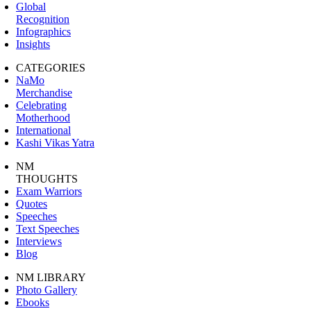
Global
Recognition
Infographics
Insights
CATEGORIES
NaMo
Merchandise
Celebrating
Motherhood
International
Kashi Vikas Yatra
NM
THOUGHTS
Exam Warriors
Quotes
Speeches
Text Speeches
Interviews
Blog
NM LIBRARY
Photo Gallery
Ebooks