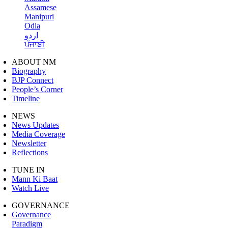
Assamese
Manipuri
Odia
اردو
ਪੰਜਾਬੀ
ABOUT NM
Biography
BJP Connect
People’s Corner
Timeline
NEWS
News Updates
Media Coverage
Newsletter
Reflections
TUNE IN
Mann Ki Baat
Watch Live
GOVERNANCE
Governance
Paradigm