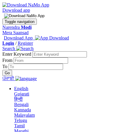
Download app
Toggle navigation
Narendra
Modi
Mera Saansad
Download App
Login
/
Register
Search
Enter Keyword
From
To
ਪੰਜਾਬੀ
English
Gujarati
हिन्दी
Bengali
Kannada
Malayalam
Telugu
Tamil
Marathi