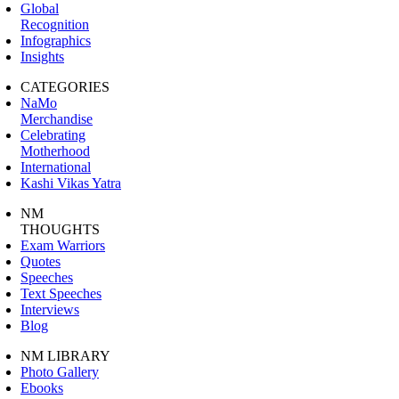
Global
Recognition
Infographics
Insights
CATEGORIES
NaMo
Merchandise
Celebrating
Motherhood
International
Kashi Vikas Yatra
NM
THOUGHTS
Exam Warriors
Quotes
Speeches
Text Speeches
Interviews
Blog
NM LIBRARY
Photo Gallery
Ebooks