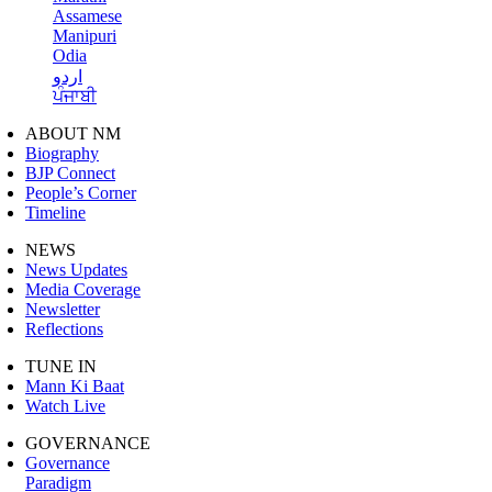
Assamese
Manipuri
Odia
اردو
ਪੰਜਾਬੀ
ABOUT NM
Biography
BJP Connect
People’s Corner
Timeline
NEWS
News Updates
Media Coverage
Newsletter
Reflections
TUNE IN
Mann Ki Baat
Watch Live
GOVERNANCE
Governance
Paradigm