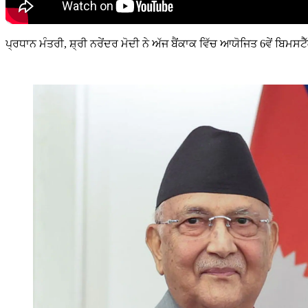
ਪ੍ਰਧਾਨ ਮੰਤਰੀ, ਸ਼੍ਰੀ ਨਰੇਂਦਰ ਮੋਦੀ ਨੇ ਅੱਜ ਬੈਂਕਾਕ ਵਿੱਚ ਆਯੋਜਿਤ 6ਵੇਂ ਬਿ