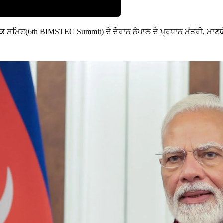
ਮਸਟੈੱਕ ਸਮਿਟ(6th BIMSTEC Summit) ਦੇ ਦੌਰਾਨ ਨੇਪਾਲ ਦੇ ਪ੍ਰਧਾਨ ਮੰਤਰੀ, ਮਾ