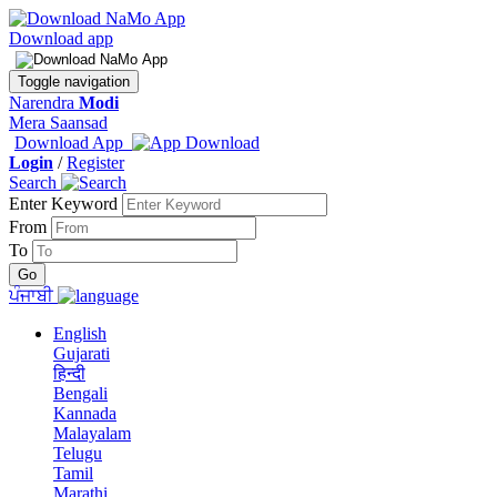
Download app
Toggle navigation
Narendra
Modi
Mera Saansad
Download App
Login
/
Register
Search
Enter Keyword
From
To
ਪੰਜਾਬੀ
English
Gujarati
हिन्दी
Bengali
Kannada
Malayalam
Telugu
Tamil
Marathi