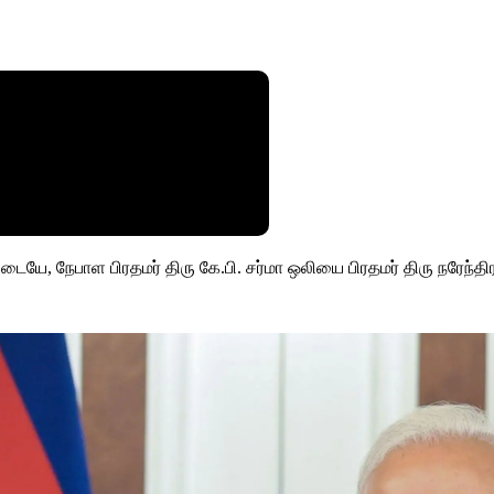
டையே, நேபாள பிரதமர் திரு கே.பி. சர்மா ஒலியை பிரதமர் திரு நரேந்திர