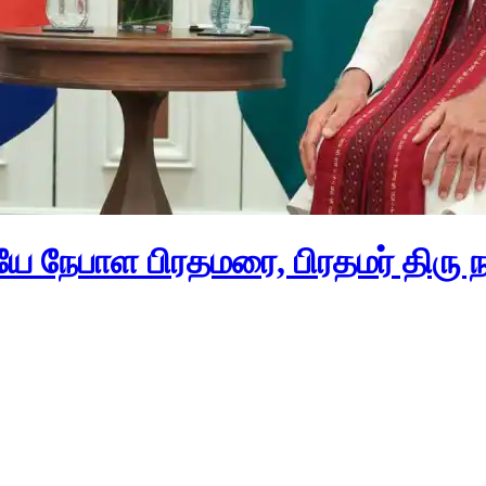
யே நேபாள பிரதமரை, பிரதமர் திரு ந