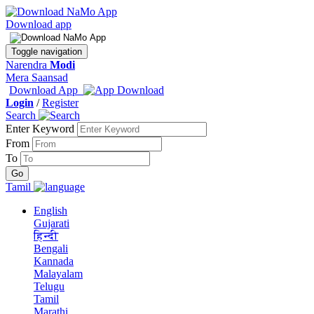
Download app
Toggle navigation
Narendra
Modi
Mera Saansad
Download App
Login
/
Register
Search
Enter Keyword
From
To
Tamil
English
Gujarati
हिन्दी
Bengali
Kannada
Malayalam
Telugu
Tamil
Marathi