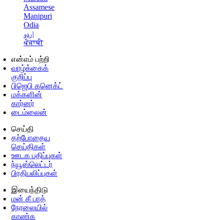
Assamese
Manipuri
Odia
اردو
ਪੰਜਾਬੀ
என்எம் பற்றி
வாழ்க்கைக்
குறிப்பு
பிஜெபி கனெக்ட்
மக்களின்
கார்னர்
டைம்லைன்
செய்தி
தற்போதைய
செய்திகள்
ஊடக பதிப்புகள்
ந்யூஸ்லெட்டர்
பிரதிபலிப்புகள்
இயைந்திடு
மன் கீ பாத்
நேரலையில்
காண்க