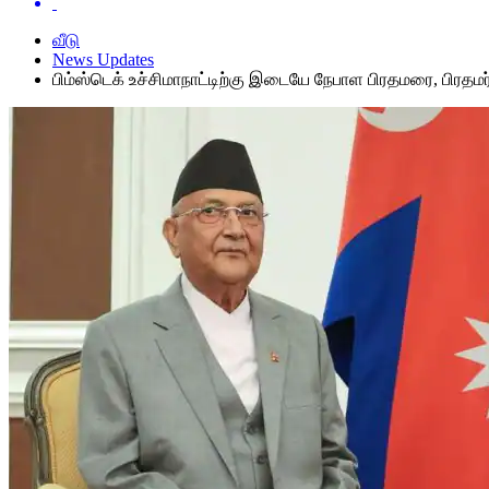
வீடு
News Updates
பிம்ஸ்டெக் உச்சிமாநாட்டிற்கு இடையே நேபாள பிரதமரை, பிரதமர் 