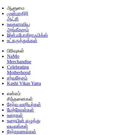
ஆளுமை
முன்மாதிரி
ஆட்சி
உலகளாவிய
அங்கீகாரம்
இன்ஃபோகிராஃபிக்ஸ்
உட்கருத்துக்கள்
பிரிவுகள்
NaMo
Merchandise
Celebrating
Motherhood
சர்வதேசம்
Kashi Vikas Yatra
என்எம்
சிந்தனைகள்
தேர்வு வாரியர்கள்
மேற்கோள்கள்
உரைகள்
உரையின் எழுத்து
வடிவங்கள்
நேர்காணல்கள்