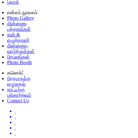
ப்ளாக்
என்எம் நூலகம்
Photo Gallery
மின்னணு
புத்தகங்கள்
கவி &
எழுத்தாளர்
மின்னணு-
வாழ்த்துக்கள்
பிரபலங்கள்
Photo Booth
கனெக்ட்
பிரதமருக்கு
எழுதுதல்
நாட்டிற்கு
பங்காற்றவும்
Contact Us