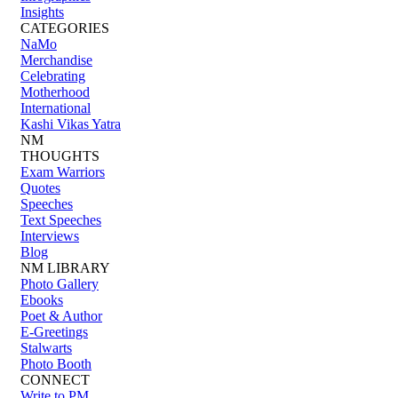
Insights
CATEGORIES
NaMo
Merchandise
Celebrating
Motherhood
International
Kashi Vikas Yatra
NM
THOUGHTS
Exam Warriors
Quotes
Speeches
Text Speeches
Interviews
Blog
NM LIBRARY
Photo Gallery
Ebooks
Poet & Author
E-Greetings
Stalwarts
Photo Booth
CONNECT
Write to PM