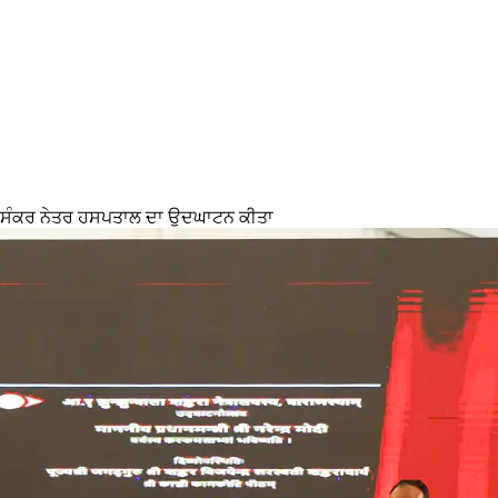
ਰਜੇ ਸੰਕਰ ਨੇਤਰ ਹਸਪਤਾਲ ਦਾ ਉਦਘਾਟਨ ਕੀਤਾ