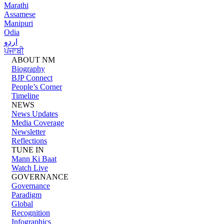
Marathi
Assamese
Manipuri
Odia
اردو
ਪੰਜਾਬੀ
ABOUT NM
Biography
BJP Connect
People’s Corner
Timeline
NEWS
News Updates
Media Coverage
Newsletter
Reflections
TUNE IN
Mann Ki Baat
Watch Live
GOVERNANCE
Governance
Paradigm
Global
Recognition
Infographics