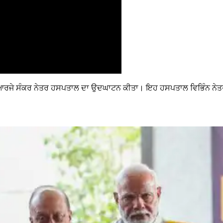
 ਵਿੱਚ ਆਰਜੇ ਸੰਕਰ ਨੇਤਰ ਹਸਪਤਾਲ ਦਾ ਉਦਘਾਟਨ ਕੀਤਾ। ਇਹ ਹਸਪਤਾਲ ਵਿਭਿੰਨ ਨੇ