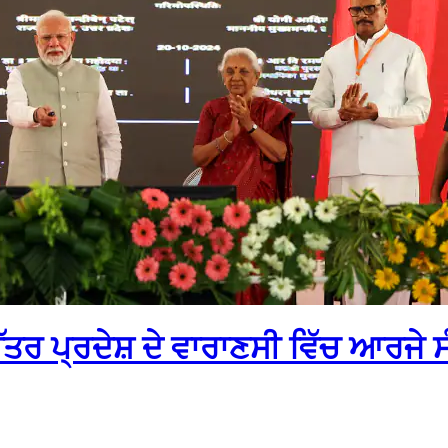
ੇ ਉੱਤਰ ਪ੍ਰਦੇਸ਼ ਦੇ ਵਾਰਾਣਸੀ ਵਿੱਚ ਆਰ