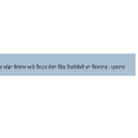
ਿੱਚ ਅੱਛਾ ਇਲਾਜ ਅਤੇ ਸਿਹਤ ਸੇਵਾ ਵਿੱਚ ਟੈਕਨੋਲੋਜੀ ਦਾ ਵਿਸਤਾਰ : ਪ੍ਰਧਾਨ