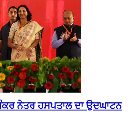
ਜੇ ਸੰਕਰ ਨੇਤਰ ਹਸਪਤਾਲ ਦਾ ਉਦਘਾਟਨ