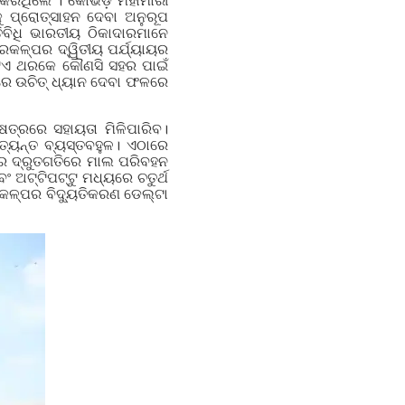
 କରିଥିଲେ । କୋଭିଡ଼ ମହାମାରୀ
କୁ ପ୍ରୋତ୍ସାହନ ଦେବା ଅନୁରୂପ
ିବିଧି ଭାରତୀୟ ଠିକାଦାରମାନେ
୍ରକଳ୍ପର ଦ୍ୱିତୀୟ ପର୍ଯ୍ୟାୟର
ଗୋଟିଏ ଥରକେ କୌଣସି ସହର ପାଇଁ
ରେ ଉଚିତ୍ ଧ୍ୟାନ ଦେବା ଫଳରେ
େତ୍ରରେ ସହାୟତା ମିଳିପାରିବ।
ତ୍ୟନ୍ତ ବ୍ୟସ୍ତବହୁଳ। ଏଠାରେ
େ ଦ୍ରୁତଗତିରେ ମାଲ ପରିବହନ
ଂ ଅଟ୍ଟିପଟ୍ଟୁ ମଧ୍ୟରେ ଚତୁର୍ଥ
କଳ୍ପର ବିଦ୍ୟୁତିକରଣ ଡେଲ୍ଟା