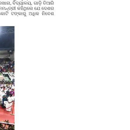
ାନା, ବିଦ୍ୟାଳୟ, ଗାଡ଼ି ତିଆରି
ାନମନ୍ତ୍ରୀ କହିଥିଲେ ଯେ ଦେଶର
 କୋଟି ଟଙ୍କାରୁ ଅଧିକ ନିବେଶ