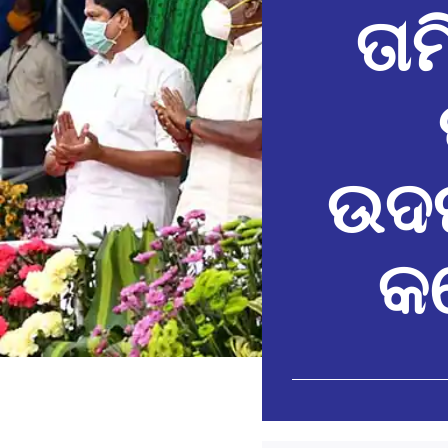
ତା
ଉଦଘ
କଲ