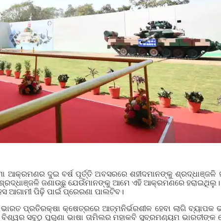
ମା ଆକ୍ରମଣର ଦୁଇ ବର୍ଷ ପୂର୍ତ୍ତି ଅବସରରେ ଶହୀଦମାନଙ୍କୁ ଶ୍ରଦ୍ଧାଞ୍ଜଳ
ଶ୍ରଦ୍ଧାଞ୍ଜଳି ଜଣାଉଛୁ ଯେଉଁମାନଙ୍କୁ ଆମେ ଏହି ଆକ୍ରମଣରେ ହରାଇଥିଲୁ।
ହସ ଆଗାମୀ ପିଢ଼ି ପାଇଁ ପ୍ରେରଣା ପାଲଟିବ।
 ଭାରତ ପ୍ରତିରକ୍ଷା କ୍ଷେତ୍ରରେ ଆତ୍ମନିର୍ଭରଶୀଳ ହେବା ଲାଗି ବ୍ୟାପକ
 ବିଶ୍ୱର ସବୁଠୁ ପୁରୁଣା ଭାଷା ତାମିଲର ମହାକବି ସୁବ୍ରମଣ୍ୟମ ଭାରତୀଙ୍କ 