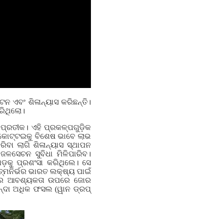
ନ ଏବଂ ଶିଳାନ୍ୟାସ କରିଛନ୍ତି।
ରିଥିଲୋ।
ପ୍ରତୀକ। ଏହି ପ୍ରକଳ୍ପଗୁଡ଼ିକ
ୁକ୍କୋଟ୍ଟଇକୁ ବିଶେଷ ଭାବେ ଲାଭ
ବା ଲାଗି ଶିଳାନ୍ୟାସ ସ୍ଥାପନ
ଳସେଚନ ସୁବିଧା ମିଳିପାରିବ।
ଡ଼କୁ ପ୍ରଶଂସା କରିଥିଲେ। ସେ
ନିର୍ଭର ଭାରତ ଲକ୍ଷ୍ୟ ପାଇଁ
ଷଣର ଆବଶ୍ୟକତା ଉପରେ ଜୋର
ନ୍ଦା ଅଧିକ ଫସଲ (ୱାନ ଡ୍ରପ୍