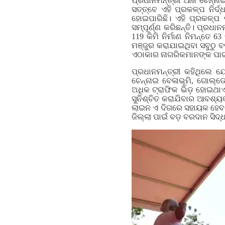
ପ୍ରଧାନମନ୍ତ୍ରୀ ଆଜି ଚେନ୍ନ
ସତ୍ତ୍ବେ ଏହି ପ୍ରକଳ୍ପ ନିର୍
ହୋଇପାରିଛି। ଏହି ପ୍ରକଳ୍ପ 
ସମ୍ପୂର୍ଣ୍ଣ କରିଛନ୍ତି। ପ୍ର
119 କିମି ନିର୍ମାଣ ନିମନ୍ତେ
ମଞ୍ଜୁର କରାଯାଇଥିବା ସବୁଠୁ
ଏଠାକାର ନାଗରିକମାନଙ୍କ ପାଇଁ 
ପ୍ରଧାନମନ୍ତ୍ରୀ କହିଥିଲେ ଯ
ଚେନ୍ନାଇ ବେଳାଭୂମି, ଗୋଲ୍ଡ
ଅଧିକ ଟ୍ରାଫିକ ଭିଡ଼ ହୋଇଥା
ସୁନିଶ୍ଚିତ କରାଯିବାର ଆବଶ୍ୟକ
ଲାଇନ ଏ ଦିଗରେ ସହାୟକ ହେବ।
ଜିଲ୍ଲା ପାଇଁ ବଡ଼ ବରଦାନ ସିଦ୍