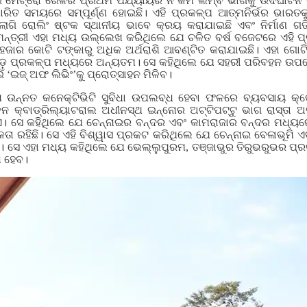
ାଇ ମେଟ୍ରୋ ରେଳର ପ୍ରଥମ ପର୍ଯ୍ୟାୟର ନ କିମି ଲମ୍ବ ଭାଗକୁ ଉଦଘାଟନ
ଦ୍ଧାରିତ ସମୟରେ ସମ୍ପୂର୍ଣ୍ଣ ହୋଇଛି। ଏହି ପ୍ରକଳ୍ପ ଆତ୍ମନିର୍ଭର ଭାରତ
ଲାଗି ରୋଲିଂ ଷ୍ଟକ ସ୍ଥାନୀୟ ଭାବେ କ୍ରୟ କରାଯାଇଛି ଏବଂ ନିର୍ମାଣ ଗତ
ଧାନମନ୍ତ୍ରୀ ଏହା ମଧ୍ୟ ଉଲ୍ଲେଖ କରିଥିଲେ ଯେ ଚଳିତ ବର୍ଷ ବଜେଟରେ ଏହି ପ
 63 ହଜାର କୋଟି ଟଙ୍କାରୁ ଅଧିକ ଅର୍ଥରାଶି ଆବଣ୍ଟିତ କରାଯାଇଛି। ଏହା 
 ବଡ଼ ପ୍ରକଳ୍ପ ମଧ୍ୟରେ ଅନ୍ୟତମ। ସେ କହିଥିଲେ ଯେ ସହରୀ ପରିବହନ ଉପ
‘ଇଜ୍ ଅଫ ଲିଭିଂ’କୁ ପ୍ରୋତ୍ସାହନ ମିଳିବ।
େ ଉନ୍ନତ କନେକ୍ଟିଭିଟି ସୁବିଧା ଉପଲବ୍ଧ ହେବା ଫଳରେ ବ୍ୟବସାୟ କ୍ଷ
େନ କ୍ବାଡ୍ରିଲ୍ୟାଟରାଲ ଅଧୀନସ୍ଥ ଇନ୍ନୋର ଅଟ୍ଟିପଟ୍ଟୁ ଭାଗ ରାସ୍ତା ଅ
ଏ। ସେ କହିଥିଲେ ଯେ ଚେନ୍ନାଇର ବନ୍ଦର ଏବଂ କାମରାଜାର ବନ୍ଦର ମଧ୍ୟର
ତା ରହିଛି। ସେ ଏହି ବିଶ୍ୱାସ ପ୍ରକଟ କରିଥିଲେ ଯେ ଚେନ୍ନାଇ ବେଳାଭୂମି ଏବ
 ସେ ଏହା ମଧ୍ୟ କହିଥିଲେ ଯେ ଭେଲ୍ଲୁପୁରମ, ତଞ୍ଜାଭୁର ତିରୁଭରୁଭର ପ୍ର
ଧ ହେବ।