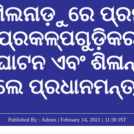
ମିଲନାଡ଼ୁରେ ପ୍ର
ପ୍ରକଳ୍ପଗୁଡ଼ିକ
ାଟନ ଏବଂ ଶିଳାନ
େ ପ୍ରଧାନମନ୍ତ
Published By : Admin | February 14, 2021 | 11:30 IST