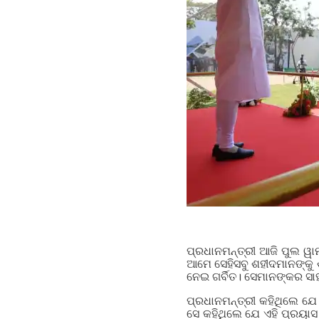
ପ୍ରଧାନମନ୍ତ୍ରୀ ଆଜି ପୁଲ ୱା
ଆମେ ସେହିସବୁ ଶହୀଦମାନଙ୍କୁ 
ନେଇ ଗର୍ବିତ। ସେମାନଙ୍କର ସା
ପ୍ରଧାନମନ୍ତ୍ରୀ କହିଥିଲେ ଯେ
ସେ କହିଥିଲେ ଯେ ଏହି ପ୍ରୟାସ