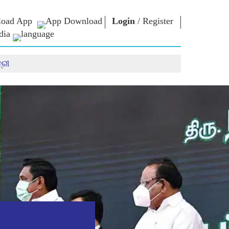
oad App
Login
/
Register
dia
୍ରୀ
ଚାର
ଏନଏମ
କନେକ୍ଟ
ଲାଇବ୍ରେରୀ
ାରିୟାର
ପ୍ରଧାନମନ୍ତ୍ରୀଙ୍କୁ
ଲେଖନ୍ତୁ
Photo Gallery
ରାଷ୍ଟ୍ରର ସେବା
ଇ-ବୁକ୍ସ
କରନ୍ତୁ
ର
କବି ଏବଂ ଲେଖକ
Contact Us
ଇ-ଗ୍ରୀଟିଙ୍ଗସ
ର
ଷ୍ଟଲୱାର୍ଟ
Photo Booth