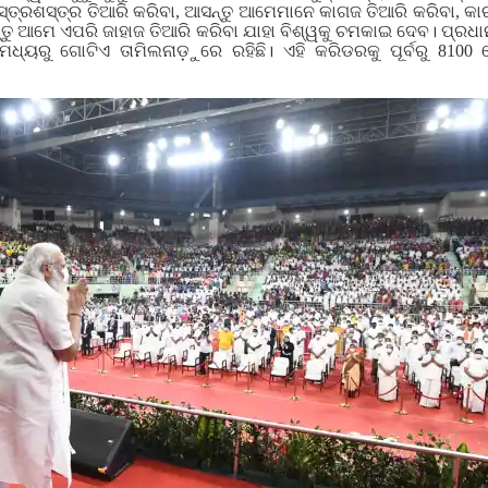
୍ତ୍ରଶସ୍ତ୍ର ତିଆରି କରିବା, ଆସନ୍ତୁ ଆମେମାନେ କାଗଜ ତିଆରି କରିବା, କାରଖ
୍ତୁ ଆମେ ଏପରି ଜାହାଜ ତିଆରି କରିବା ଯାହା ବିଶ୍ୱକୁ ଚମକାଇ ଦେବ। ପ୍ରଧ
ମଧ୍ୟରୁ ଗୋଟିଏ ତାମିଲନାଡ଼ୁରେ ରହିଛି। ଏହି କରିଡରକୁ ପୂର୍ବରୁ 8100