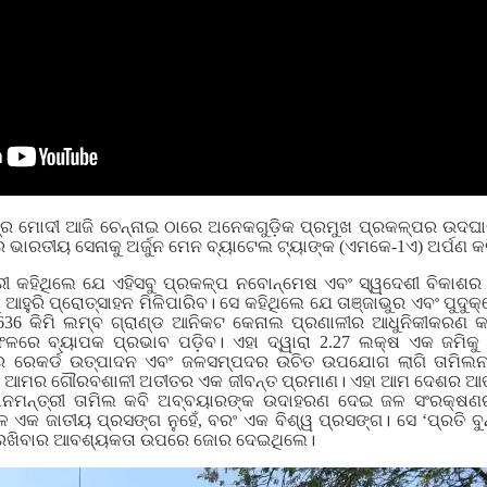
ଦ୍ର ମୋଦୀ ଆଜି ଚେନ୍ନାଇ ଠାରେ ଅନେକଗୁଡ଼ିକ ପ୍ରମୁଖ ପ୍ରକଳ୍ପର ଉଦଘାଟ
 ଭାରତୀୟ ସେନାକୁ ଅର୍ଜୁନ ମେନ ବ୍ୟାଟେଲ ଟ୍ୟାଙ୍କ (ଏମକେ-1ଏ) ଅର୍ପଣ କ
ୀ କହିଥିଲେ ଯେ ଏହିସବୁ ପ୍ରକଳ୍ପ ନବୋନ୍ମେଷ ଏବଂ ସ୍ୱଦେଶୀ ବିକାଶର 
 ଆହୁରି ପ୍ରୋତ୍ସାହନ ମିଳିପାରିବ। ସେ କହିଥିଲେ ଯେ ତାଞ୍ଜାଭୁର ଏବଂ ପୁଦ
36 କିମି ଲମ୍ବ ଗ୍ରାଣ୍ଡ ଆନିକଟ କେନାଲ ପ୍ରଣାଳୀର ଆଧୁନିକୀକରଣ କରି
ଫଳରେ ବ୍ୟାପକ ପ୍ରଭାବ ପଡ଼ିବ। ଏହା ଦ୍ୱାରା 2.27 ଲକ୍ଷ ଏକ ଜମିକୁ ଜ
ୟର ରେକର୍ଡ ଉତ୍ପାଦନ ଏବଂ ଜଳସମ୍ପଦର ଉଚିତ ଉପଯୋଗ ଲାଗି ତାମିଲନା
କଟ ଆମର ଗୌରବଶାଳୀ ଅତୀତର ଏକ ଜୀବନ୍ତ ପ୍ରମାଣ। ଏହା ଆମ ଦେଶର ଆତ୍ମ
ଧାନମନ୍ତ୍ରୀ ତାମିଲ କବି ଅବ୍ବୟାରଙ୍କ ଉଦାହରଣ ଦେଇ ଜଳ ସଂରକ୍
ଏକ ଜାତୀୟ ପ୍ରସଙ୍ଗ ନୁହେଁ, ବରଂ ଏକ ବିଶ୍ୱ ପ୍ରସଙ୍ଗ। ସେ ‘ପ୍ରତି ବୁ
େ ରଖିବାର ଆବଶ୍ୟକତା ଉପରେ ଜୋର ଦେଇଥିଲେ।