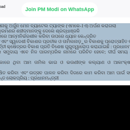
Join PM Modi on WhatsApp
େନାକୁ ଅର୍ଜୁନ ମେନ ବ୍ୟାଟେଲ ଟ୍ୟାଙ୍କ (ଏମକେ-1ଏ) ଅର୍ପଣ କରାଗଲା
କ୍ରମଣର ଶହୀଦମାନଙ୍କୁ ଦେଲେ ଶ୍ରଦ୍ଧାଞ୍ଜଳି
ରରେ ଆତ୍ମନିର୍ଭରଶୀଳ କରିବା ଉପରେ ଧ୍ୟାନ କେନ୍ଦ୍ରିତ
ଏବଂ ସ୍ୱଦେଶୀ ବିକାଶର ପ୍ରତୀକ ଓ ତାମିଲନାଡ଼ୁର ବିକାଶକୁ ପ୍ରୋତ୍ସାହିତ କ
ୀ କ୍ଷେତ୍ରର ବିକାଶ ପ୍ରତି ବିଶେଷ ଗୁରୁତ୍ୱାରୋପ କରାଯାଇଛି : ପ୍ରଧାନମ
ର ସମୁଦାୟ ଏବେ ନିଜ ପାରମ୍ପରିକ ନାମରେ ପରିଚିତ ହେବେ; ଦୀର୍ଘ ସମୟ ଧ
କାରେ ଥିବା ଆମ ତାମିଲ ଭାଇ ଓ ଭଉଣୀଙ୍କ କଲ୍ୟାଣ ଓ ଆକାଂକ୍ଷା 
ରକ୍ଷିତ କରିବା ଏବଂ ଉତ୍ସବ ପାଳନ କରିବା ଦିଗରେ କାମ କରିବା ଆମ ପାଇଁ 
ୟନ୍ତ ଲୋକପ୍ରିୟ : ପ୍ରଧାନମନ୍ତ୍ରୀ