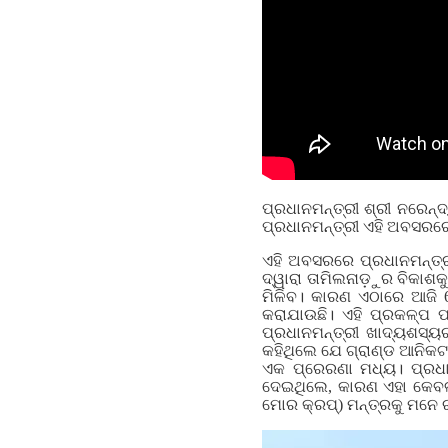
ପ୍ରଧାନମନ୍ତ୍ରୀ ଶ୍ରୀ ନରେନ୍
ପ୍ରଧାନମନ୍ତ୍ରୀ ଏହି ଅବସରରେ
ଏହି ଅବସରରେ ପ୍ରଧାନମନ୍ତ୍ର
ଦ୍ୱାରା ତାମିଲନାଡ଼ୁର ବିକାଶକୁ
ମିଳିବ। କାରଣ ଏଠାରେ ଆଜି 6
କରାଯାଉଛି। ଏହି ପ୍ରକଳ୍ପ 
ପ୍ରଧାନମନ୍ତ୍ରୀ ଖାଦ୍ୟଶସ୍
କହିଥିଲେ ଯେ ଗ୍ରାଣ୍ଡ ଆନି
ଏକ ପ୍ରେରଣା ମଧ୍ୟ। ପ୍ର
ଦେଇଥିଲେ, କାରଣ ଏହା କେବଳ 
ମୋର କ୍ରପ୍) ମନ୍ତ୍ରକୁ ମନ