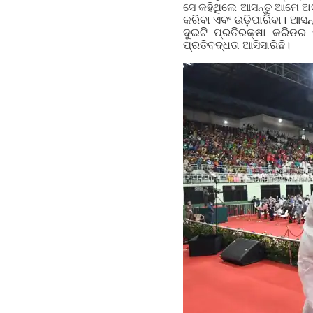
ସେ କହିଥିଲେ ଆସନ୍ତୁ ଆମେ ଅସ
କରିବା ଏବଂ ଉଡ଼ିପାରିବା। ଆସନ
ଦୁଇଟି ପ୍ରତିରକ୍ଷା କରିଡର 
ପ୍ରତିବଦ୍ଧତା ଆସିସାରିଛି।