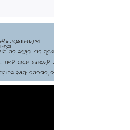
ରିବ : ପ୍ରଧାନମନ୍ତ୍ରୀ
ନ୍ତ୍ରୀ
ରି ପଡ଼ି ରହିଥିବା ଦାବି ପୂରଣ
ପ୍ରତି ଧ୍ୟାନ ଦେଇଛନ୍ତି :
ସମ୍ମାନର ବିଷୟ; ତାମିଲନାଡ଼ୁର