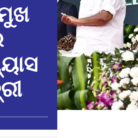
ମୁଖ
ର
୍ୟାସ
୍ରୀ