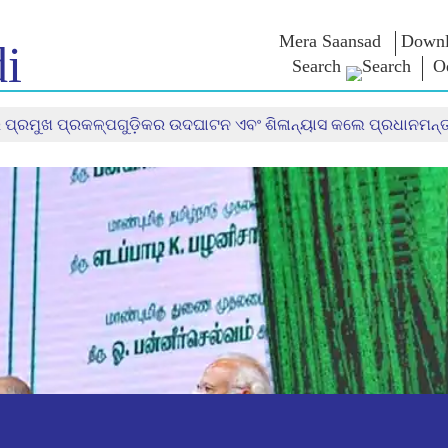
Mera Saansad
Downl
i
Search
O
 ପ୍ରମୁଖ ପ୍ରକଳ୍ପଗୁଡ଼ିକର ଉଦଘାଟନ ଏବଂ ଶିଳାନ୍ୟାସ କଲେ ପ୍ରଧାନମନ୍ତ
 ଇନ
ଶାସନ
ବିଭାଗ
ଏନଏମ ବି
ାତ
ଶାସନ ପ୍ରତିମାନ
NaMo Merchandise
ପରୀକ୍ଷା ୱ
୍ଷ ଦେଖନ୍ତୁ
ବୈଶ୍ଵିକ ପରିଚୟ
Celebrating
ଉଦ୍ଧୃତାଂଶ
Motherhood
ସୂଚନାନକ୍ସା
ଅଭିଭାଷଣ
ଆନ୍ତର୍ଜାତୀୟ
ଅନ୍ତଦୃଷ୍ଟି
ଅଭିଭାଷଣ
Kashi Vikas Yatra
ମୂଳପାଠ
ସାକ୍ଷାତକା
ବ୍ଳଗ୍ସ