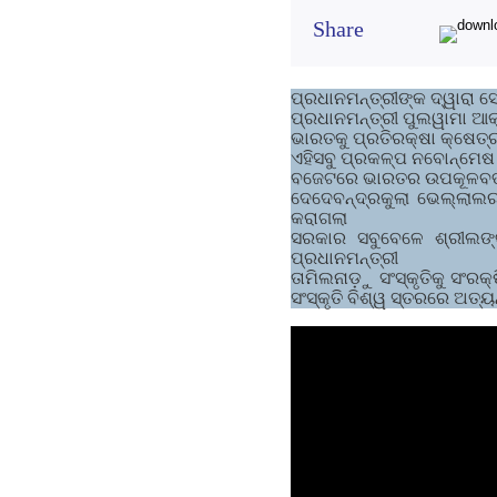
Share
ପ୍ରଧାନମନ୍ତ୍ରୀଙ୍କ ଦ୍ୱାରା ସ
ପ୍ରଧାନମନ୍ତ୍ରୀ ପୁଲୱାମା ଆ
ଭାରତକୁ ପ୍ରତିରକ୍ଷା କ୍ଷେତ୍
ଏହିସବୁ ପ୍ରକଳ୍ପ ନବୋନ୍ମେଷ 
ବଜେଟରେ ଭାରତର ଉପକୂଳବର୍ତ୍ତ
ଦେଦେବନ୍ଦ୍ରକୁଲା ଭ‍େଲ୍ଲାଲ
କରାଗଲା
ସରକାର ସବୁବେଳେ ଶ୍ରୀଲଙ୍
ପ୍ରଧାନମନ୍ତ୍ରୀ
ତାମିଲନାଡ଼ୁ ସଂସ୍କୃତିକୁ ସଂ
ସଂସ୍କୃତି ବିଶ୍ୱ ସ୍ତରରେ ଅତ୍