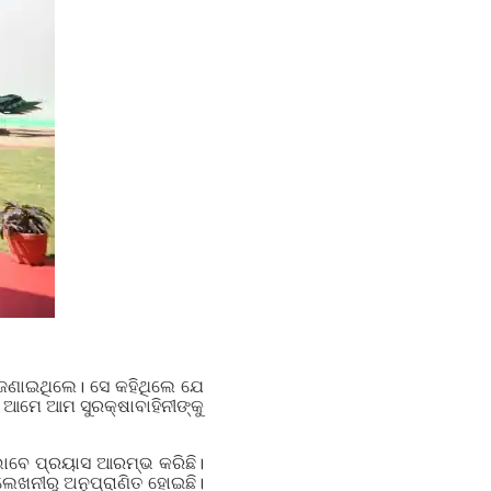
ି ଜଣାଇଥିଲେ। ସେ କହିଥିଲେ ଯେ
 ଆମେ ଆମ ସୁରକ୍ଷାବାହିନୀଙ୍କୁ
 ଭାବେ ପ୍ରୟାସ ଆରମ୍ଭ କରିଛି।
ଲେଖନୀରୁ ଅନୁପ୍ରାଣିତ ହୋଇଛି।