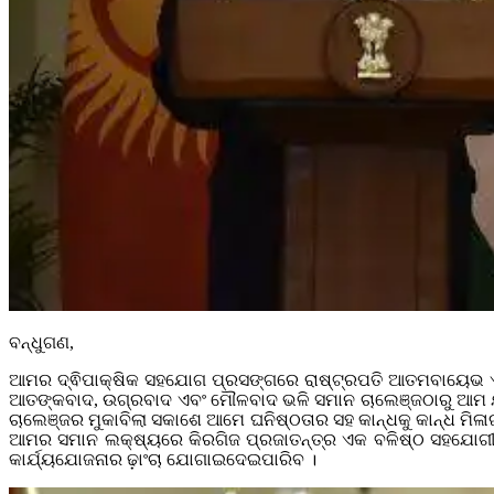
ବନ୍ଧୁଗଣ,
ଆମର ଦ୍ଵିପାକ୍ଷିକ ସହଯୋଗ ପ୍ରସଙ୍ଗରେ ରାଷ୍ଟ୍ରପତି ଆତମବାୟେଭ ଏବଂ 
ଆତଙ୍କବାଦ, ଉଗ୍ରବାଦ ଏବଂ ମୌଳବାଦ ଭଳି ସମାନ ଚାଲେଞ୍ଜଠାରୁ ଆମ ଯୁ
ଚାଲେଞ୍ଜର ମୁକାବିଲା ସକାଶେ ଆମେ ଘନିଷ୍ଠତାର ସହ କାନ୍ଧକୁ କାନ୍ଧ ମିଳାଇ
ଆମର ସମାନ ଲକ୍ଷ୍ୟରେ କିରଗିଜ ପ୍ରଜାତନ୍ତ୍ର ଏକ ବଳିଷ୍ଠ ସହଯୋଗୀ ବ
କାର୍ଯ୍ୟଯୋଜନାର ଢ଼ାଂଚା ଯୋଗାଇଦେଇପାରିବ ।