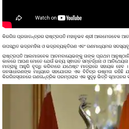
କିରଗିଜ ପ୍ରଜାତନ୍ତ୍ରର ରାଷ୍ଟ୍ରପତି ମହାନୁଭବ ଶ୍ରୀ ଆଲମେଜବେକ ଆ
ଉପସ୍ଥିତ ଭଦ୍ରମହିଳା ଓ ଭଦ୍ରବ୍ୟକ୍ତିଗଣ ଏବଂ ଗଣମାଧ୍ୟମର ସଦସ୍ୟବୃନ
ରାଷ୍ଟ୍ରପତି ଆଲମାଜବେକ ଆତମବାୟେଭଙ୍କୁ ତାଙ୍କ ପ୍ରଥମ ଆନୁଷ୍ଠାନିକ
କାଳରେ ଆପଣ ମୋତେ ଯେଉଁ ଭବ୍ୟ ସ୍ଵାଗତ ସମ୍ବର୍ଦ୍ଧନା ଓ ଆତିଥେୟତା
ମାତ୍ରାକୁ ଆହୁରି ବୃଦ୍ଧି କରିବାରେ ଯଥେଷ୍ଟ ମାତ୍ରାରେ ସହାୟକ ହେ
ଜନସାଧାରଣଙ୍କ ମଧ୍ୟରେ ସହଯୋଗର ଏକ ବିଚିତ୍ର ଉଷ୍ମତା ରହିଛି ଯାହ
କିରଗିଜସ୍ତାନରେ ଗଣତାନ୍ତ୍ରିକ ପରମ୍ପରାର ଏକ ସୁଦୃଢ଼ ଭିତ୍ତି ସ୍ଥାପନର