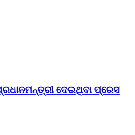
୍ରଧାନମନ୍ତ୍ରୀ ଦେଇଥିବା ପ୍ରେସ