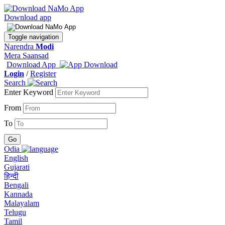
Download app
Toggle navigation
Narendra
Modi
Mera Saansad
Download App
Login
/
Register
Search
Enter Keyword
From
To
Odia
English
Gujarati
हिन्दी
Bengali
Kannada
Malayalam
Telugu
Tamil