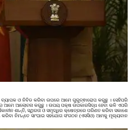
ବ୍ୟାପକ ଓ ନିବିଡ କରିବା ଉପରେ ଆମେ ଗୁରୁତ୍ଵାରୋପ କରୁଛୁ । ସେହିପରି
ରେ ଆମେ ଆଲୋଚନା କରୁଛୁ । ଉପୟ ପକ୍ଷ ଉପକାରସିଦ୍ଧ ହେବା ଭଳି ଏପରି
ଘକାଳୀନ ଶାନ୍ତି, ସ୍ଥିରତା ଓ ସମୃଦ୍ଧିର କ୍ଷେତ୍ରରେ ପରିଣତ କରିବା ସକାଶେ
ୟ କରିବା ନିମନ୍ତେ ସାଂଘାଇ ସହଯୋଗ ସଂଗଠନ (ଏସସିଓ) ଆମକୁ ମୂଲ୍ୟବାନ