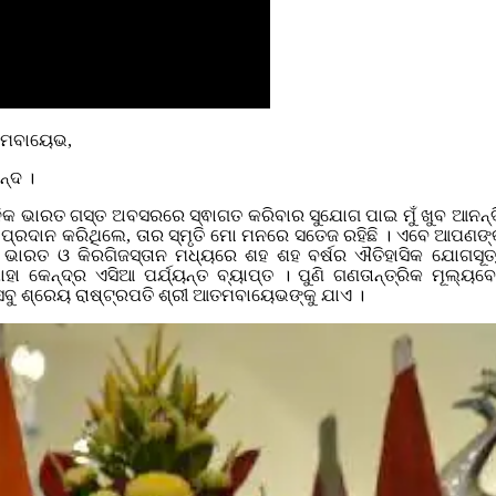
ତମବାୟେଭ,
୍ଦ ।
 ଭାରତ ଗସ୍ତ ଅବସରରେ ସ୍ଵାଗତ କରିବାର ସୁଯୋଗ ପାଇ ମୁଁ ଖୁବ ଆନନ୍ଦିତ
 ପ୍ରଦାନ କରିଥିଲେ, ତାର ସ୍ମୃତି ମୋ ମନରେ ସତେଜ ରହିଛି । ଏବେ ଆପ
ବ । ଭାରତ ଓ କିରଗିଜସ୍ତାନ ମଧ୍ୟରେ ଶହ ଶହ ବର୍ଷର ଐତିହାସିକ ଯୋଗସୂ
ା କେନ୍ଦ୍ର ଏସିଆ ପର୍ଯ୍ୟନ୍ତ ବ୍ୟାପ୍ତ । ପୁଣି ଗଣତାନ୍ତ୍ରିକ ମୂଲ
 ସବୁ ଶ୍ରେୟ ରାଷ୍ଟ୍ରପତି ଶ୍ରୀ ଆତମବାୟେଭଙ୍କୁ ଯାଏ ।