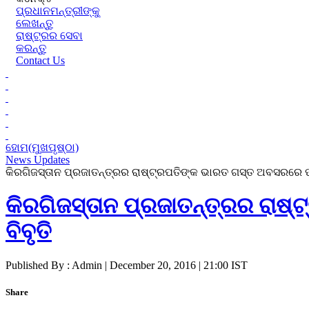
ପ୍ରଧାନମନ୍ତ୍ରୀଙ୍କୁ
ଲେଖନ୍ତୁ
ରାଷ୍ଟ୍ରର ସେବା
କରନ୍ତୁ
Contact Us
ହୋମ(ମୁଖପୃଷ୍ଠା)
News Updates
କିରଗିଜସ୍ତାନ ପ୍ରଜାତନ୍ତ୍ରର ରାଷ୍ଟ୍ରପତିଙ୍କ ଭାରତ ଗସ୍ତ ଅବସରରେ ପ୍
କିରଗିଜସ୍ତାନ ପ୍ରଜାତନ୍ତ୍ରର ରାଷ
ବିବୃତି
Published By : Admin | December 20, 2016 | 21:00 IST
Share