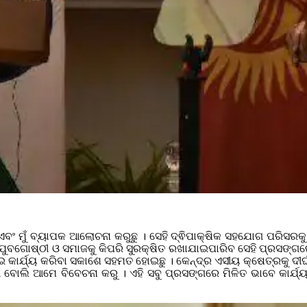
ମୁଁ ବ୍ୟାପକ ଆଲୋଚନା କରୁଛୁ । ସେହି ଦ୍ଵିପାକ୍ଷିକ ସହଯୋଗ ପରିସରକୁ 
ବଗୋଷ୍ଠୀ ଓ ସମାଜକୁ କିପରି ସୁରକ୍ଷିତ ରଖାଯାଇପାରିବ ସେହି ପ୍ରସଙ୍ଗ
 କାର୍ଯ୍ୟ କରିବା ସକାଶେ ସହମତ ହୋଇଛୁ । କେନ୍ଦ୍ର ଏସୀୟ କ୍ଷେତ୍ରକୁ ଦୀର୍
ୋଲି ଆମେ ବିବେଚନା କରୁ । ଏହି ସବୁ ପ୍ରସଙ୍ଗରେ ମିଳିତ ଭାବେ କାର୍ଯ୍