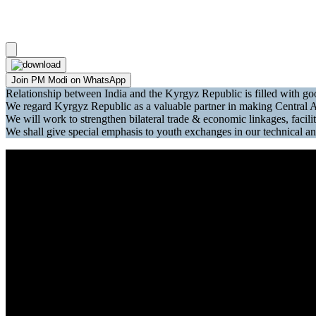
Join PM Modi on WhatsApp
Relationship between India and the Kyrgyz Republic is filled with goo
We regard Kyrgyz Republic as a valuable partner in making Central Asi
We will work to strengthen bilateral trade & economic linkages, facil
We shall give special emphasis to youth exchanges in our technica