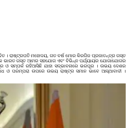
 । ରାଷ୍ଟ୍ରପତି ମହୋଦୟ, ଗତ ବର୍ଷ ମୋର କିରଗିଜ ପ୍ରଜାତନ୍ତ୍ର ଗସ୍ତ
ଣଙ୍କ ଭାରତ ଗସ୍ତ ଆମର ସହଯୋଗ ଏବଂ ବିଭିନ୍ନ ପର୍ଯ୍ୟାୟର ଯୋଗାଯୋଗର
ତ୍ର ଓ ସମ୍ପର୍କ ରହିଆସିଛି ଯାହା ସଦ୍ଭାବନାରେ ଭରପୂର । ଉଭୟ ଦେଶର
୍ୟବୋଧ ଓ ପରମ୍ପରା ଉପରେ ଉଭୟ ରାଷ୍ଟ୍ର ସମାନ ଭାବେ ଆସ୍ଥାବାଦୀ ।