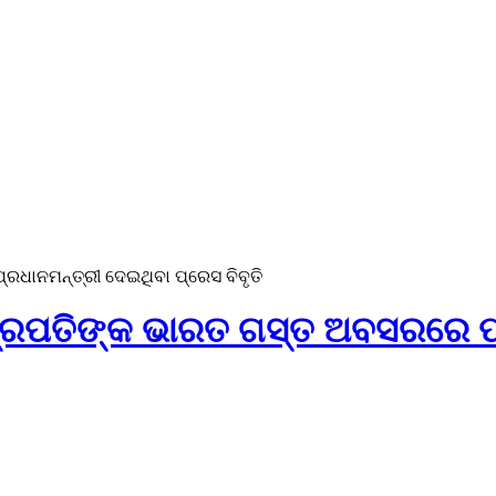
ରଧାନମନ୍ତ୍ରୀ ଦେଇଥିବା ପ୍ରେସ ବିବୃତି
୍ଟ୍ରପତିଙ୍କ ଭାରତ ଗସ୍ତ ଅବସରରେ ପ