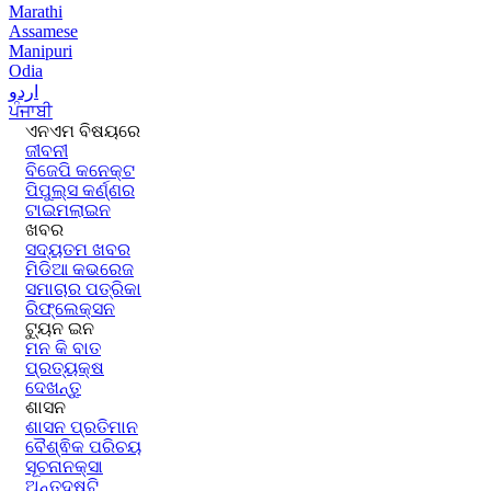
Marathi
Assamese
Manipuri
Odia
اردو
ਪੰਜਾਬੀ
ଏନଏମ ବିଷୟରେ
ଜୀବନୀ
ବିଜେପି କନେକ୍ଟ
ପିପୁଲ୍ସ କର୍ଣ୍ଣର
ଟାଇମଲାଇନ
ଖବର
ସଦ୍ୟତମ ଖବର
ମିଡିଆ କଭରେଜ
ସମାଚାର ପତ୍ରିକା
ରିଫ୍ଲେକ୍ସନ
ଟ୍ୟୁନ ଇନ
ମନ କି ବାତ
ପ୍ରତ୍ୟକ୍ଷ
ଦେଖନ୍ତୁ
ଶାସନ
ଶାସନ ପ୍ରତିମାନ
ବୈଶ୍ଵିକ ପରିଚୟ
ସୂଚନାନକ୍ସା
ଅନ୍ତଦୃଷ୍ଟି