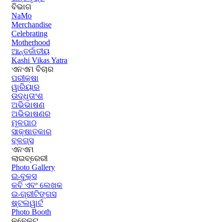
ବିଭାଗ
NaMo
Merchandise
Celebrating
Motherhood
ଆନ୍ତର୍ଜାତୀୟ
Kashi Vikas Yatra
ଏନଏମ ବିଚାର
ପରୀକ୍ଷା
ୱାରିୟାର
ଉଦ୍ଧୃତାଂଶ
ଅଭିଭାଷଣ
ଅଭିଭାଷଣର
ମୂଳପାଠ
ସାକ୍ଷାତକାର
ବ୍ଳଗ୍ସ
ଏନଏମ
ଲାଇବ୍ରେରୀ
Photo Gallery
ଇ-ବୁକ୍ସ
କବି ଏବଂ ଲେଖକ
ଇ-ଗ୍ରୀଟିଙ୍ଗସ
ଷ୍ଟଲୱାର୍ଟ
Photo Booth
କନେକ୍ଟ