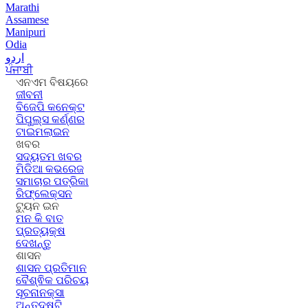
Marathi
Assamese
Manipuri
Odia
اردو
ਪੰਜਾਬੀ
ଏନଏମ ବିଷୟରେ
ଜୀବନୀ
ବିଜେପି କନେକ୍ଟ
ପିପୁଲ୍ସ କର୍ଣ୍ଣର
ଟାଇମଲାଇନ
ଖବର
ସଦ୍ୟତମ ଖବର
ମିଡିଆ କଭରେଜ
ସମାଚାର ପତ୍ରିକା
ରିଫ୍ଲେକ୍ସନ
ଟ୍ୟୁନ ଇନ
ମନ କି ବାତ
ପ୍ରତ୍ୟକ୍ଷ
ଦେଖନ୍ତୁ
ଶାସନ
ଶାସନ ପ୍ରତିମାନ
ବୈଶ୍ଵିକ ପରିଚୟ
ସୂଚନାନକ୍ସା
ଅନ୍ତଦୃଷ୍ଟି