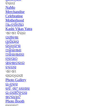
ବିଭାଗ
NaMo
Merchandise
Celebrating
Motherhood
ଆନ୍ତର୍ଜାତୀୟ
Kashi Vikas Yatra
ଏନଏମ ବିଚାର
ପରୀକ୍ଷା
ୱାରିୟାର
ଉଦ୍ଧୃତାଂଶ
ଅଭିଭାଷଣ
ଅଭିଭାଷଣର
ମୂଳପାଠ
ସାକ୍ଷାତକାର
ବ୍ଳଗ୍ସ
ଏନଏମ
ଲାଇବ୍ରେରୀ
Photo Gallery
ଇ-ବୁକ୍ସ
କବି ଏବଂ ଲେଖକ
ଇ-ଗ୍ରୀଟିଙ୍ଗସ
ଷ୍ଟଲୱାର୍ଟ
Photo Booth
କନେକ୍ଟ