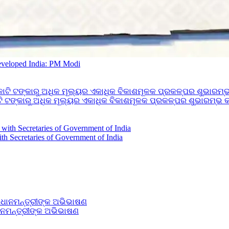
developed India: PM Modi
ଟଙ୍କାରୁ ଅଧିକ ମୂଲ୍ୟର ଏକାଧିକ ବିକାଶମୂଳକ ପ୍ରକଳ୍ପର ଶୁଭାରମ୍ଭ କର
h Secretaries of Government of India
ଧାନମନ୍ତ୍ରୀଙ୍କ ଅଭିଭାଷଣ