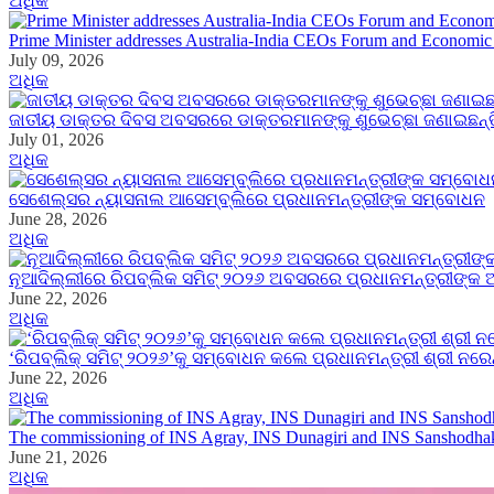
ଅଧିକ
Prime Minister addresses Australia-India CEOs Forum and Economi
July 09, 2026
ଅଧିକ
ଜାତୀୟ ଡାକ୍ତର ଦିବସ ଅବସରରେ ଡାକ୍ତରମାନଙ୍କୁ ଶୁଭେଚ୍ଛା ଜଣାଇଛନ୍ତି
July 01, 2026
ଅଧିକ
ସେଶେଲ୍ସର ନ୍ୟାସନାଲ ଆସେମ୍‍ବ୍ଲିରେ ପ୍ରଧାନମନ୍ତ୍ରୀଙ୍କ ସମ୍ବୋଧନ
June 28, 2026
ଅଧିକ
ନୂଆଦିଲ୍ଲୀରେ ରିପବ୍ଲିକ ସମିଟ୍ ୨୦୨୬ ଅବସରରେ ପ୍ରଧାନମନ୍ତ୍ରୀଙ୍କ
June 22, 2026
ଅଧିକ
‘ରିପବ୍ଲିକ୍‌ ସମିଟ୍‌ ୨୦୨୬’କୁ ସମ୍ବୋଧନ କଲେ ପ୍ରଧାନମନ୍ତ୍ରୀ ଶ୍ରୀ ନରେ
June 22, 2026
ଅଧିକ
The commissioning of INS Agray, INS Dunagiri and INS Sanshodhak is 
June 21, 2026
ଅଧିକ