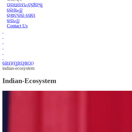
ପ୍ରଧାନମନ୍ତ୍ରୀଙ୍କୁ
ଲେଖନ୍ତୁ
ରାଷ୍ଟ୍ରର ସେବା
କରନ୍ତୁ
Contact Us
ହୋମ(ମୁଖପୃଷ୍ଠା)
indian-ecosystem
Indian-Ecosystem