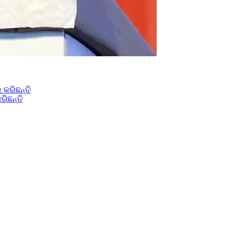
ିଛନ୍ତି