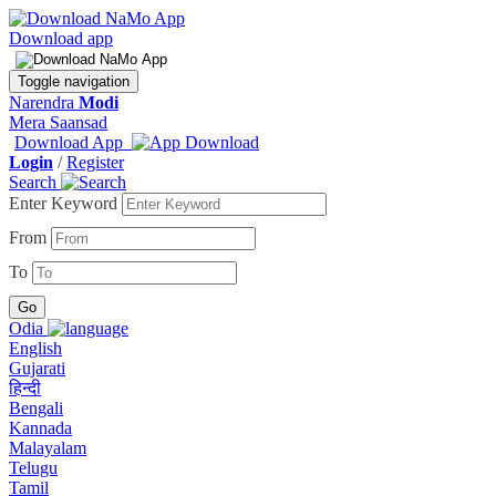
Download app
Toggle navigation
Narendra
Modi
Mera Saansad
Download App
Login
/
Register
Search
Enter Keyword
From
To
Odia
English
Gujarati
हिन्दी
Bengali
Kannada
Malayalam
Telugu
Tamil