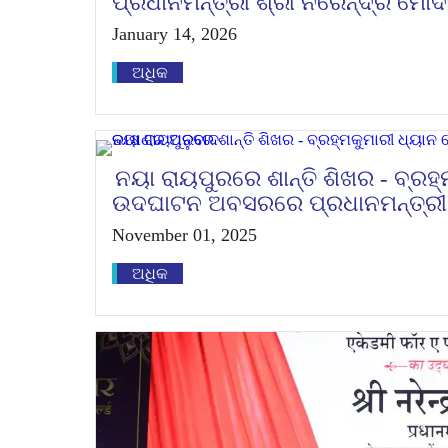
ପ୍ରଧାନମନ୍ତ୍ରୀ ଶ୍ରୀ ନରେନ୍ଦ୍ର ମୋଦ
January 14, 2026
ଅଧିକ
ନୟା ରାୟପୁରରେ ଶାନ୍ତି ଶିଖର - ବ୍ରହ
ଉଦଘାଟନ ଅବସରରେ ପ୍ରଧାନମନ୍ତ୍ରୀ
November 01, 2025
ଅଧିକ