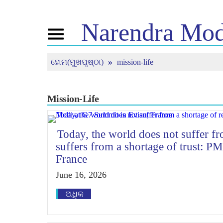
Narendra
Mod
Toggle
navigation
ହୋମ(ମୁଖପୃଷ୍ଠା)
mission-life
ଏନଏମ
ଖବର
ଟ୍ୟୁନ
ବିଷୟରେ
ସଦ୍ୟତମ ଖବର
ମନ କି ବ
ମିଡିଆ କଭରେଜ
ପ୍ରତ୍ୟକ
ଜୀବନୀ
ସମାଚାର ପତ୍ରିକା
Mission-Life
ବିଜେପି କନେକ୍ଟ
ରିଫ୍ଲେକ୍ସନ
ପିପୁଲ୍ସ କର୍ଣ୍ଣର
ଟାଇମଲାଇନ
Today, the world does not suffer fr
suffers from a shortage of trust: 
France
June 16, 2026
ଅଧିକ