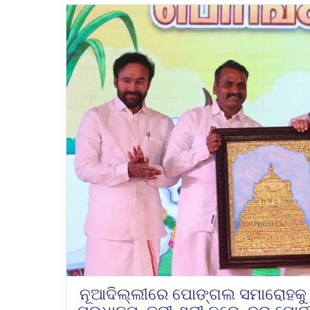
ନୂଆଦିଲ୍ଲୀରେ ପୋଙ୍ଗଲ ସମାରୋହକୁ ସ