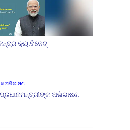
୍ଦ୍ର କ୍ୟାବିନେଟ୍‌
୍ରଧାନମନ୍ତ୍ରୀଙ୍କ ଅଭିଭାଷଣ