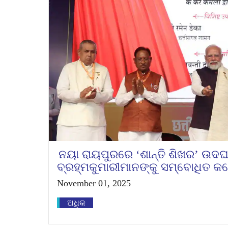
ନୟା ରାୟପୁରରେ ‘ଶାନ୍ତି ଶିଖର’ ଉଦ
ବ୍ରହ୍ମକୁମାରୀମାନଙ୍କୁ ସମ୍ବୋଧିତ କ
November 01, 2025
ଅଧିକ