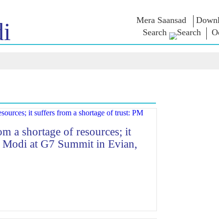
Mera Saansad
Downl
i
Search
O
 ଇନ
ଶାସନ
ବିଭାଗ
ଏନଏମ ବି
ାତ
ଶାସନ ପ୍ରତିମାନ
NaMo Merchandise
ପରୀକ୍ଷା ୱ
୍ଷ ଦେଖନ୍ତୁ
ବୈଶ୍ଵିକ ପରିଚୟ
Celebrating
ଉଦ୍ଧୃତାଂଶ
Motherhood
ସୂଚନାନକ୍ସା
ଅଭିଭାଷଣ
ଆନ୍ତର୍ଜାତୀୟ
ଅନ୍ତଦୃଷ୍ଟି
ଅଭିଭାଷଣ
Kashi Vikas Yatra
ମୂଳପାଠ
ସାକ୍ଷାତକା
ବ୍ଳଗ୍ସ
om a shortage of resources; it
PM Modi at G7 Summit in Evian,