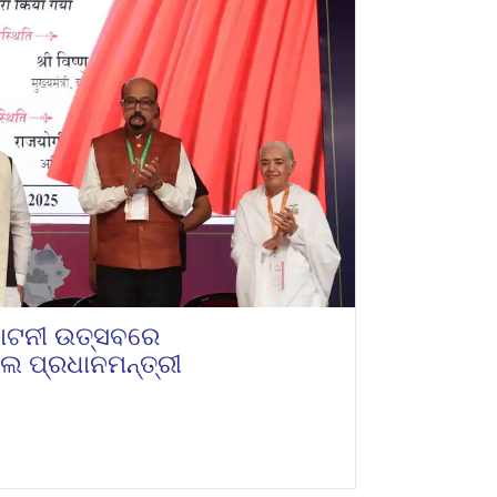
ଘାଟନୀ ଉତ୍ସବରେ
ଲେ ପ୍ରଧାନମନ୍ତ୍ରୀ