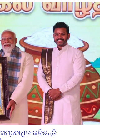
ମ୍ବୋଧିତ କରିଛନ୍ତି