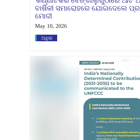
କର୍ଣ୍ଣାଟକର ବେଙ୍ଗାଲୁରୁଠାରେ ଆର୍ଟ 
ବାର୍ଷିକୀ ସମାରୋହରେ ଯୋଗଦେଲେ ପ୍ରଧ
ମୋଦୀ
May 10, 2026
ଅଧିକ