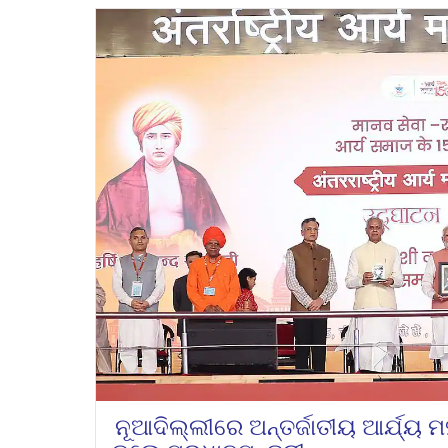
ନୂଆଦିଲ୍ଲୀରେ ଅନ୍ତର୍ଜାତୀୟ ଆର୍ଯ୍ୟ