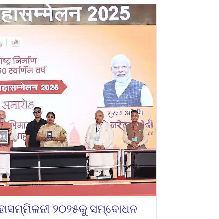
 ମହାସମ୍ମିଳନୀ ୨୦୨୫କୁ ସମ୍ବୋଧନ