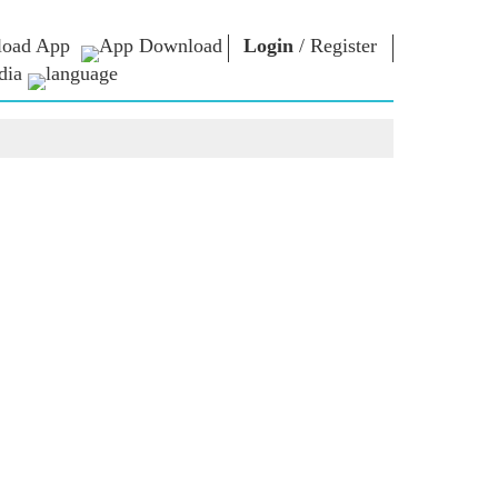
oad App
Login
/
Register
dia
ଚାର
ଏନଏମ
କନେକ୍ଟ
ଲାଇବ୍ରେରୀ
ାରିୟାର
ପ୍ରଧାନମନ୍ତ୍ରୀଙ୍କୁ
ଲେଖନ୍ତୁ
Photo Gallery
ରାଷ୍ଟ୍ରର ସେବା
ଇ-ବୁକ୍ସ
କରନ୍ତୁ
ର
କବି ଏବଂ ଲେଖକ
Contact Us
ଇ-ଗ୍ରୀଟିଙ୍ଗସ
ର
ଷ୍ଟଲୱାର୍ଟ
Photo Booth