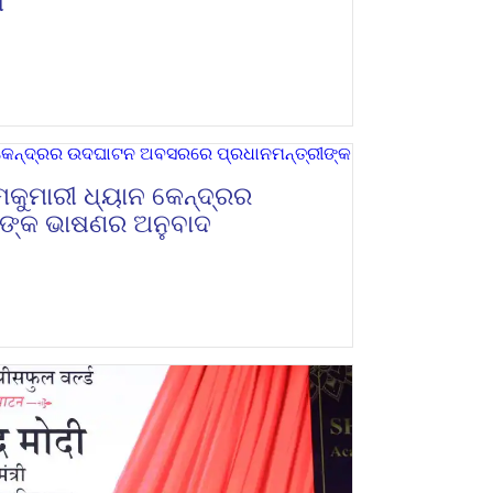
ୀ
୍ମକୁମାରୀ ଧ୍ୟାନ କେନ୍ଦ୍ରର
ଙ୍କ ଭାଷଣର ଅନୁବାଦ