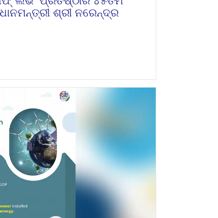
ଅଫ୍ ଲିଭିଂ ପ୍ରତିଷ୍ଠାର ୪୫ତମ
ାନମନ୍ତ୍ରୀ ଶ୍ରୀ ନରେନ୍ଦ୍ର