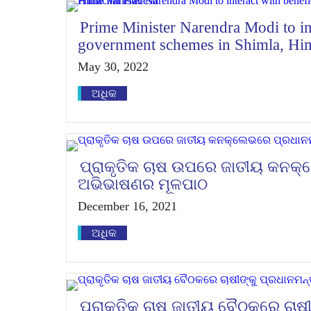
Prime Minister Narendra Modi to int
government schemes in Shimla, Hi
May 30, 2022
ଅଧିକ
ପ୍ରାକୃତିକ ଚାଷ ଉପରେ ଜାତୀୟ କନକ୍
ଅଭିଭାଷଣର ମୂଳପାଠ
December 16, 2021
ଅଧିକ
ପ୍ରାକୃତିକ ଚାଷ ଜାତୀୟ ବୈଠକରେ ଚାଷୀ