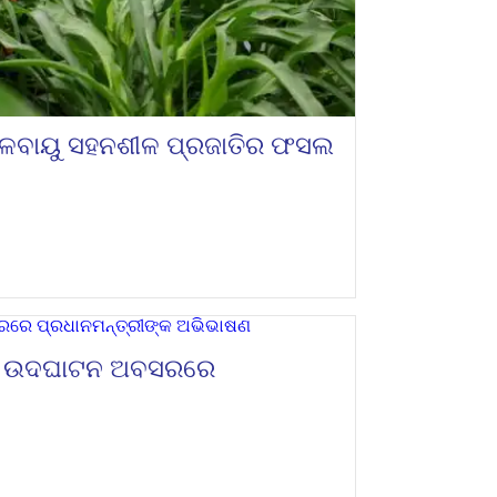
ଜଳବାୟୁ ସହନଶୀଳ ପ୍ରଜାତିର ଫସଲ
ମିଳନୀ ଉଦଘାଟନ ଅବସରରେ