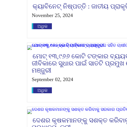
କ୍ୟାବିନେଟ୍‌ ନିଷ୍ପତ୍ତି : ଜାତୀୟ ପ୍ରା
November 25, 2024
ଅଧିକ
ମୋଟ୍‌ ୧୩,୯୬୬ କୋଟି ଟଙ୍କାର ବ୍ୟୟ
ଜୀବିକାରେ ସୁଧାର ପାଇଁ ସାତଟି ପ୍ରମୁଖ
ମଞ୍ଜୁରୀ
September 02, 2024
ଅଧିକ
ଦେଶର କୃଷକମାନଙ୍କୁ ସଶକ୍ତ କରିବାକ