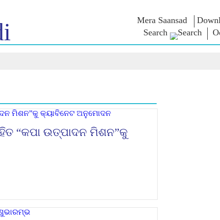
Mera Saansad
Downl
i
Search
O
 ଇନ
ଶାସନ
ବିଭାଗ
ଏନଏମ ବି
ାତ
ଶାସନ ପ୍ରତିମାନ
NaMo Merchandise
ପରୀକ୍ଷା ୱ
୍ଷ ଦେଖନ୍ତୁ
ବୈଶ୍ଵିକ ପରିଚୟ
Celebrating
ଉଦ୍ଧୃତାଂଶ
Motherhood
ସୂଚନାନକ୍ସା
ଅଭିଭାଷଣ
ଆନ୍ତର୍ଜାତୀୟ
ଅନ୍ତଦୃଷ୍ଟି
ଅଭିଭାଷଣ
Kashi Vikas Yatra
ମୂଳପାଠ
ସାକ୍ଷାତକା
ବ୍ଳଗ୍ସ
ହିତ “କପା ଉତ୍ପାଦନ ମିଶନ”କୁ