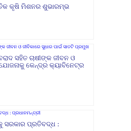
କୃତିକ କୃଷି ମିଶନର ଶୁଭାରମ୍ଭ
ବରାଦ ସହିତ ଚାଷୀଙ୍କ ଜୀବନ ଓ
 ଯୋଜନାକୁ କେନ୍ଦ୍ର କ୍ୟାବିନେଟ୍‌ର
ୁ ସରକାର ପ୍ରତିବଦ୍ଧ :