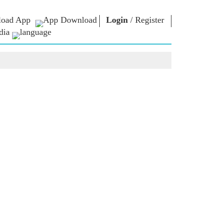
oad App
Login
/
Register
dia
ଚାର
ଏନଏମ
କନେକ୍ଟ
ଲାଇବ୍ରେରୀ
ାରିୟାର
ପ୍ରଧାନମନ୍ତ୍ରୀଙ୍କୁ
ଲେଖନ୍ତୁ
Photo Gallery
ରାଷ୍ଟ୍ରର ସେବା
ଇ-ବୁକ୍ସ
କରନ୍ତୁ
ର
କବି ଏବଂ ଲେଖକ
Contact Us
ଇ-ଗ୍ରୀଟିଙ୍ଗସ
ର
ଷ୍ଟଲୱାର୍ଟ
Photo Booth