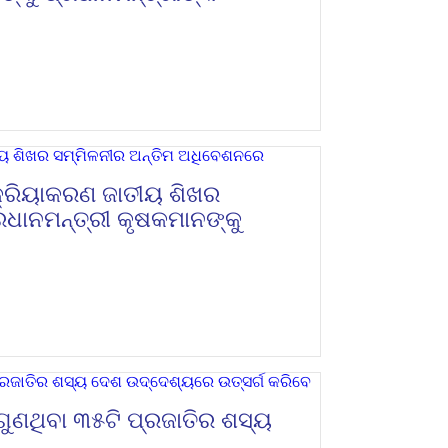
କ୍ରିୟାକରଣ ଜାତୀୟ ଶିଖର
ଧାନମନ୍ତ୍ରୀ କୃଷକମାନଙ୍କୁ
ଗୁଣଥିବା ୩୫ଟି ପ୍ରଜାତିର ଶସ୍ୟ