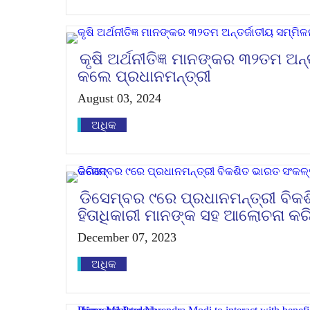
କୃଷି ଅର୍ଥନୀତିଜ୍ଞ ମାନଙ୍କର ୩୨ତମ ଅନ୍
କଲେ ପ୍ରଧାନମନ୍ତ୍ରୀ
August 03, 2024
ଅଧିକ
ଡିସେମ୍ବର ୯ରେ ପ୍ରଧାନମନ୍ତ୍ରୀ ବିକ
ହିତାଧିକାରୀ ମାନଙ୍କ ସହ ଆଲୋଚନା କର
December 07, 2023
ଅଧିକ