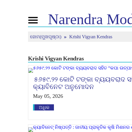
Narendra
Mod
Toggle
navigation
ହୋମ(ମୁଖପୃଷ୍ଠା)
Krishi Vigyan Kendras
ଏନଏମ
ଖବର
ଟ୍ୟୁନ
ବିଷୟରେ
ସଦ୍ୟତମ ଖବର
ମନ କି ବ
ମିଡିଆ କଭରେଜ
ପ୍ରତ୍ୟକ
ଜୀବନୀ
ସମାଚାର ପତ୍ରିକା
Krishi Vigyan Kendras
ବିଜେପି କନେକ୍ଟ
ରିଫ୍ଲେକ୍ସନ
ପିପୁଲ୍ସ କର୍ଣ୍ଣର
ଟାଇମଲାଇନ
୫୬୫୯.୨୨ କୋଟି ଟଙ୍କା ବ୍ୟୟବରାଦ ସ
କ୍ୟାବିନେଟ ଅନୁମୋଦନ
May 05, 2026
ଅଧିକ