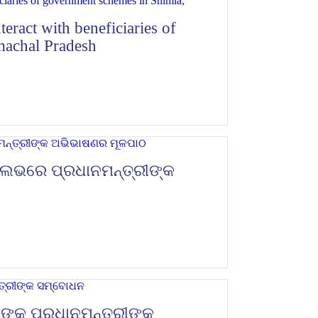
eract with beneficiaries of
machal Pradesh
ଲେଭରେ ପ୍ରଧାନମନ୍ତ୍ରୀଙ୍କ
ଙ୍କୁ ପ୍ରଧାନମନ୍ତ୍ରୀଙ୍କ