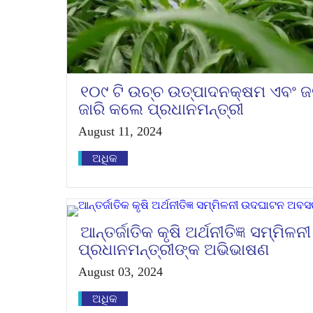
୧୦୯ ଟି ଉଚ୍ଚ ଉତ୍ପାଦନକ୍ଷମ ଏବଂ 
ଜାରି କଲେ ପ୍ରଧାନମନ୍ତ୍ରୀ
August 11, 2024
ଅଧିକ
ଆନ୍ତର୍ଜାତିକ କୃଷି ଅର୍ଥନୀତିଜ୍ଞ ସମ୍
ପ୍ରଧାନମନ୍ତ୍ରୀଙ୍କ ଅଭିଭାଷଣ
August 03, 2024
ଅଧିକ