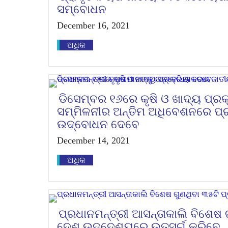
ସମ୍ବୋଧନ
December 16, 2021
ଅଧିକ
ଡିସେମ୍ବର ୧୬ରେ କୃଷି ଓ ଖାଦ୍ୟ ପ୍ର
ସମ୍ମିଳନୀର ଅନ୍ତିମ ଅଧିବେଶନରେ ପ୍ର
ଉଦ୍‌ବୋଧନ ଦେବେ
December 14, 2021
ଅଧିକ
ପ୍ରଧାନମନ୍ତ୍ରୀ ଆସନ୍ତାକାଲି ବିଶେଷ 
ଦେଶ ଉଦ୍ଦେଶ୍ୟରେ ଉତ୍ସର୍ଗ କରିବେ