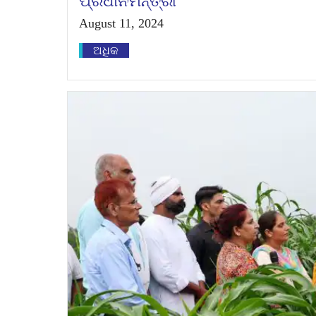
ପ୍ରଧାନମନ୍ତ୍ରୀ
August 11, 2024
ଅଧିକ