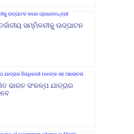
ତର୍ଜାତୀୟ ସମ୍ମିଳନୀକୁ ଉଦ୍‌ଘାଟନ
ଶିତ ଭାରତ ସଂକଳ୍ପ ଯାତ୍ରାର
ିବେ