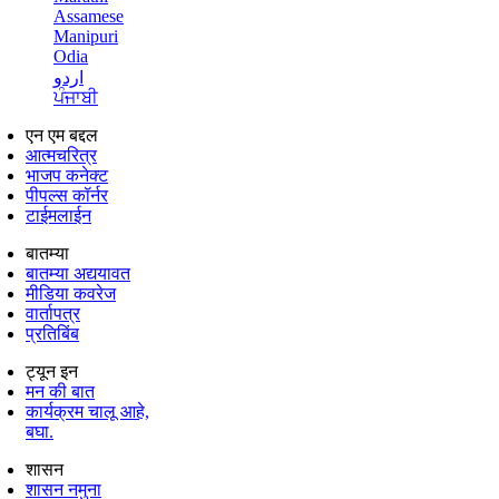
Assamese
Manipuri
Odia
اردو
ਪੰਜਾਬੀ
एन एम बद्दल
आत्मचरित्र
भाजप कनेक्ट
पीपल्स कॉर्नर
टाईमलाईन
बातम्या
बातम्या अद्ययावत
मीडिया कवरेज
वार्तापत्र
प्रतिबिंब
ट्यून इन
मन की बात
कार्यक्रम चालू आहे,
बघा.
शासन
शासन नमुना