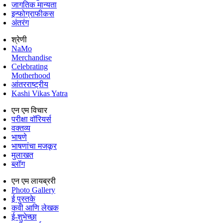
जागतिक मान्यता
इन्फोग्राफीकस
अंतरंग
श्रेणी
NaMo
Merchandise
Celebrating
Motherhood
आंतरराष्ट्रीय
Kashi Vikas Yatra
एन एम विचार
परीक्षा वॉरियर्स
वक्तव्य
भाषणे
भाषणांचा मजकूर
मुलाखत
ब्लॉग
एन एम लायब्ररी
Photo Gallery
ई पुस्तके
कवी आणि लेखक
ई-शुभेच्छा