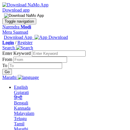
Download app
Toggle navigation
Narendra
Modi
Mera Saansad
Download App
Login
/
Register
Search
Enter Keyword
From
To
Marathi
English
Gujarati
हिन्दी
Bengali
Kannada
Malayalam
Telugu
Tamil
Marathi