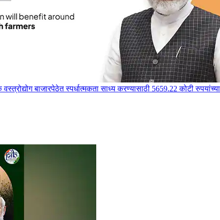
िक वस्त्रोद्योग बाजारपेठेत स्पर्धात्मकता साध्य करण्यासाठी 5659.22 कोटी रुपया