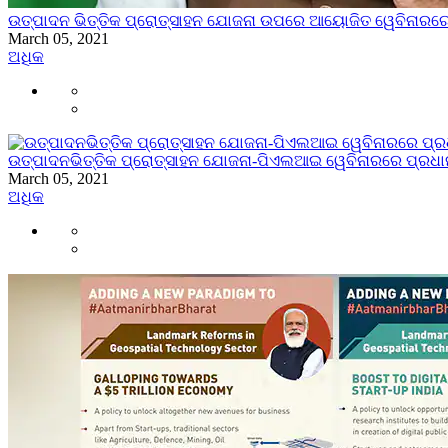
ଉତ୍ପାଦନ ଭିତ୍ତିକ ପ୍ରୋତ୍ସାହନ ଯୋଜନା ଉପରେ ଆୟୋଜିତ ୱେବିନାରରେ
March 05, 2021
ଅଧିକ
ଉତ୍ପାଦନଭିତ୍ତିକ ପ୍ରୋତ୍ସାହନ ଯୋଜନା-ପିଏଲଆଇ ୱେବିନାରରେ ପ୍ରଧା
March 05, 2021
ଅଧିକ