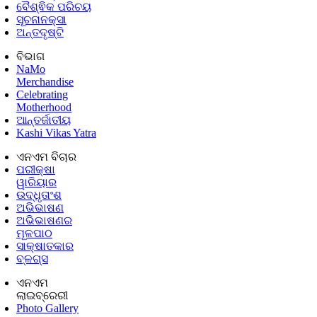
ବୈଶ୍ଵିକ ପରିଚୟ
ସୂଚନାନକ୍ସା
ଅନ୍ତଦୃଷ୍ଟି
ବିଭାଗ
NaMo
Merchandise
Celebrating
Motherhood
ଆନ୍ତର୍ଜାତୀୟ
Kashi Vikas Yatra
ଏନଏମ ବିଚାର
ପରୀକ୍ଷା
ୱାରିୟାର
ଉଦ୍ଧୃତାଂଶ
ଅଭିଭାଷଣ
ଅଭିଭାଷଣର
ମୂଳପାଠ
ସାକ୍ଷାତକାର
ବ୍ଳଗ୍ସ
ଏନଏମ
ଲାଇବ୍ରେରୀ
Photo Gallery