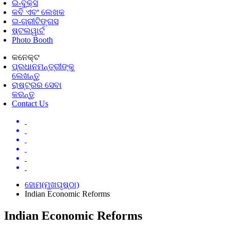
ଇ-ବୁକ୍ସ
କବି ଏବଂ ଲେଖକ
ଇ-ଗ୍ରୀଟିଙ୍ଗସ
ଷ୍ଟଲୱାର୍ଟ
Photo Booth
କନେକ୍ଟ
ପ୍ରଧାନମନ୍ତ୍ରୀଙ୍କୁ
ଲେଖନ୍ତୁ
ରାଷ୍ଟ୍ରର ସେବା
କରନ୍ତୁ
Contact Us
ହୋମ(ମୁଖପୃଷ୍ଠା)
Indian Economic Reforms
Indian Economic Reforms