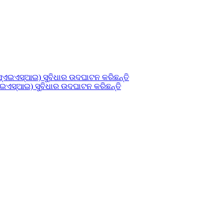
୍ଏଇଏସ୍ଆଇ) ସୁବିଧାର ଉଦଘାଟନ କରିଛନ୍ତି