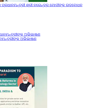
 ପ୍ରଧାନମନ୍ତ୍ରୀ ଶ୍ରୀ ନରେନ୍ଦ୍ର ମୋଦୀଙ୍କ ଉଦବୋଧନ
ନମନ୍ତ୍ରୀଙ୍କ ଅଭିଭାଷଣ