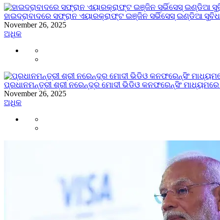
ହାଇଦ୍ରାବାଦରେ ସଫ୍ରାନ ଏୟାରକ୍ରାଫ୍ଟ ଇଞ୍ଜିନ ସର୍ଭିସେସ୍ ଇଣ୍ଡିଆ 
November 26, 2025
ଅଧିକ
ପ୍ରଧାନମନ୍ତ୍ରୀ ଶ୍ରୀ ନରେନ୍ଦ୍ର ମୋଦୀ ଭିଡିଓ କନଫରେନ୍ସିଂ ମାଧ୍ୟମରେ
November 26, 2025
ଅଧିକ