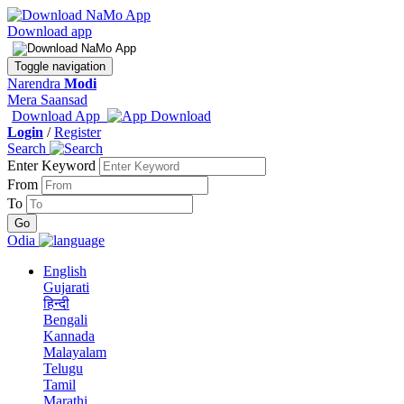
Download app
Toggle navigation
Narendra
Modi
Mera Saansad
Download App
Login
/
Register
Search
Enter Keyword
From
To
Odia
English
Gujarati
हिन्दी
Bengali
Kannada
Malayalam
Telugu
Tamil
Marathi