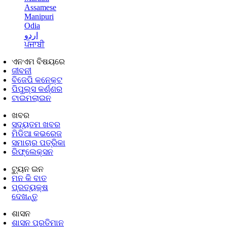
Assamese
Manipuri
Odia
اردو
ਪੰਜਾਬੀ
ଏନଏମ ବିଷୟରେ
ଜୀବନୀ
ବିଜେପି କନେକ୍ଟ
ପିପୁଲ୍ସ କର୍ଣ୍ଣର
ଟାଇମଲାଇନ
ଖବର
ସଦ୍ୟତମ ଖବର
ମିଡିଆ କଭରେଜ
ସମାଚାର ପତ୍ରିକା
ରିଫ୍ଲେକ୍ସନ
ଟ୍ୟୁନ ଇନ
ମନ କି ବାତ
ପ୍ରତ୍ୟକ୍ଷ
ଦେଖନ୍ତୁ
ଶାସନ
ଶାସନ ପ୍ରତିମାନ