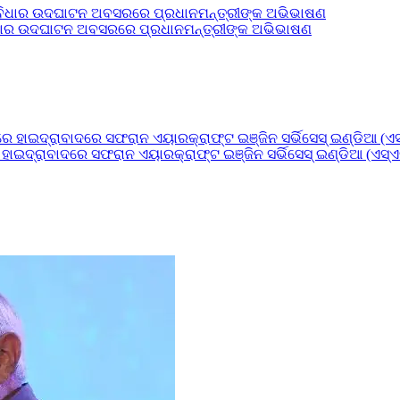
ସୁବିଧାର ଉଦଘାଟନ ଅବସରରେ ପ୍ରଧାନମନ୍ତ୍ରୀଙ୍କ ଅଭିଭାଷଣ
 ହାଇଦ୍ରାବାଦରେ ସଫରାନ ଏୟାରକ୍ରାଫ୍ଟ ଇଞ୍ଜିନ ସର୍ଭିସେସ୍ ଇଣ୍ଡିଆ (ଏସ