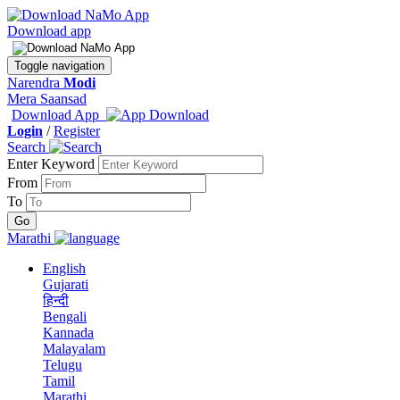
Download app
Toggle navigation
Narendra
Modi
Mera Saansad
Download App
Login
/
Register
Search
Enter Keyword
From
To
Marathi
English
Gujarati
हिन्दी
Bengali
Kannada
Malayalam
Telugu
Tamil
Marathi