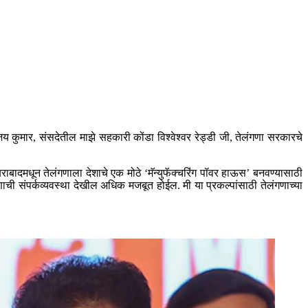
संजय कुमार, संसदेतील माझे सहकारी कोंडा विश्वेश्वर रेड्डी जी, तेलंगणा सरकारचे
बराबादमधून तेलंगणाला देशाचे एक मोठे ‘मॅन्युफॅक्चरिंग पॉवर हाऊस’ बनवण्यासाठी
णाची संपर्कव्यवस्था देखील अधिक मजबूत होईल. मी या प्रकल्पांसाठी तेलंगणाच्या