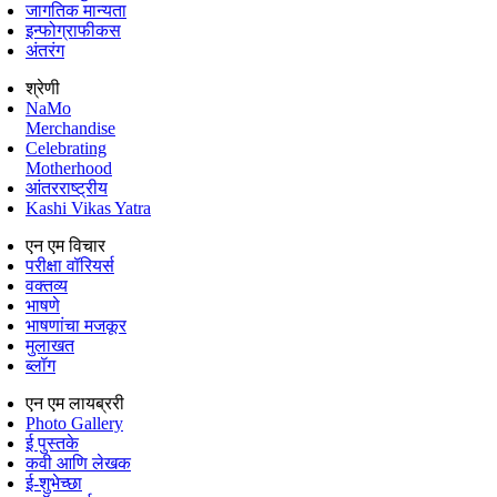
जागतिक मान्यता
इन्फोग्राफीकस
अंतरंग
श्रेणी
NaMo
Merchandise
Celebrating
Motherhood
आंतरराष्ट्रीय
Kashi Vikas Yatra
एन एम विचार
परीक्षा वॉरियर्स
वक्तव्य
भाषणे
भाषणांचा मजकूर
मुलाखत
ब्लॉग
एन एम लायब्ररी
Photo Gallery
ई पुस्तके
कवी आणि लेखक
ई-शुभेच्छा