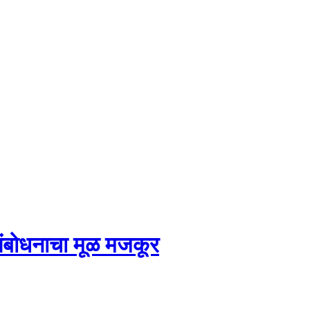
ा संबोधनाचा मूळ मजकूर