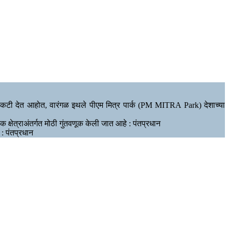
न्हा बळकटी देत आहोत, वारंगळ इथले पीएम मित्र पार्क (PM MITRA Park) देशाच्या
ेक क्षेत्राअंतर्गत मोठी गुंतवणूक केली जात आहे : पंतप्रधान
 : पंतप्रधान