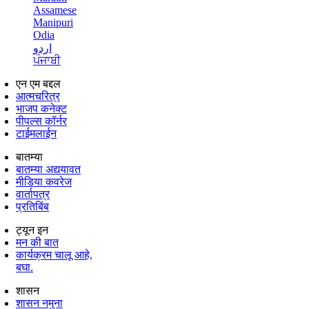
Assamese
Manipuri
Odia
اردو
ਪੰਜਾਬੀ
एन एम बद्दल
आत्मचरित्र
भाजप कनेक्ट
पीपल्स कॉर्नर
टाईमलाईन
बातम्या
बातम्या अद्ययावत
मीडिया कवरेज
वार्तापत्र
प्रतिबिंब
ट्यून इन
मन की बात
कार्यक्रम चालू आहे,
बघा.
शासन
शासन नमुना