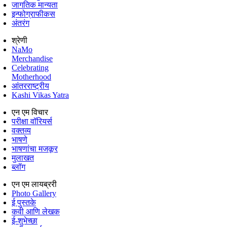
जागतिक मान्यता
इन्फोग्राफीकस
अंतरंग
श्रेणी
NaMo
Merchandise
Celebrating
Motherhood
आंतरराष्ट्रीय
Kashi Vikas Yatra
एन एम विचार
परीक्षा वॉरियर्स
वक्तव्य
भाषणे
भाषणांचा मजकूर
मुलाखत
ब्लॉग
एन एम लायब्ररी
Photo Gallery
ई पुस्तके
कवी आणि लेखक
ई-शुभेच्छा