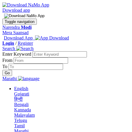
Download app
Toggle navigation
Narendra
Modi
Mera Saansad
Download App
Login
/
Register
Search
Enter Keyword
From
To
Marathi
English
Gujarati
हिन्दी
Bengali
Kannada
Malayalam
Telugu
Tamil
Marathi