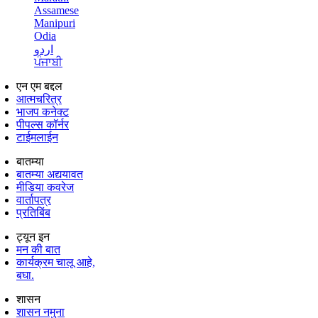
Assamese
Manipuri
Odia
اردو
ਪੰਜਾਬੀ
एन एम बद्दल
आत्मचरित्र
भाजप कनेक्ट
पीपल्स कॉर्नर
टाईमलाईन
बातम्या
बातम्या अद्ययावत
मीडिया कवरेज
वार्तापत्र
प्रतिबिंब
ट्यून इन
मन की बात
कार्यक्रम चालू आहे,
बघा.
शासन
शासन नमुना