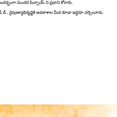
్భంగా సుందర పిచ్చాయ్ ని ప్రధాని కోరారు.
ీ , నైపుణ్యాభివృద్ధికి అవకాశాల మీద కూడా ఇద్దరూ చర్చించారు.