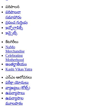
పరిపాలన
పరిపాలనా
సమాహారం
ప్రపంచ గుర్తింపు
ఇన్ఫోగ్రాఫిక్స్
ఇన్సైట్స్
కేటగిరీలు
NaMo
Merchandise
Celebrating
Motherhood
అంతర్జాతీయం
Kashi Vikas Yatra
ఎన్ఎం ఆలోచనలు
పరీక్షా యోధులు
వ్యాఖ్యలు (కోట్స్)
ఉపన్యాసాలు
ఉపన్యాసాల
మూలపాఠం