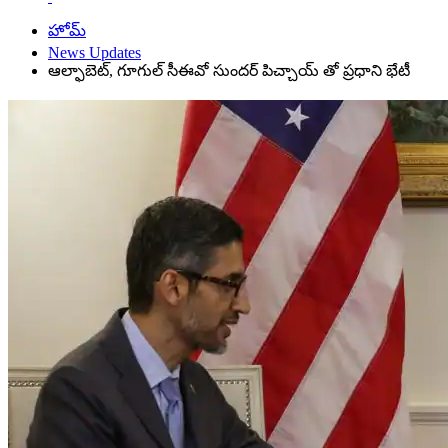
హోమ్
News Updates
ఆల్ఫాబెట్, గూగుల్ సీఈవో సుందర్ పిచ్చాయ్ తో ప్రధాని భేటీ