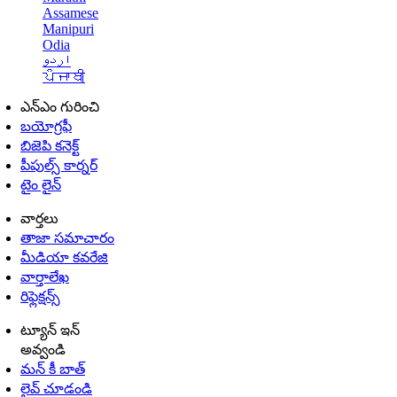
Assamese
Manipuri
Odia
اردو
ਪੰਜਾਬੀ
ఎన్ఎం గురించి
బయోగ్రఫీ
బిజెపి కనెక్ట్
పీపుల్స్ కార్నర్
టైం లైన్
వార్తలు
తాజా సమాచారం
మీడియా కవరేజి
వార్తాలేఖ
రిఫ్లెక్షన్స్
ట్యూన్ ఇన్
అవ్వండి
మన్ కీ బాత్
లైవ్ చూడండి