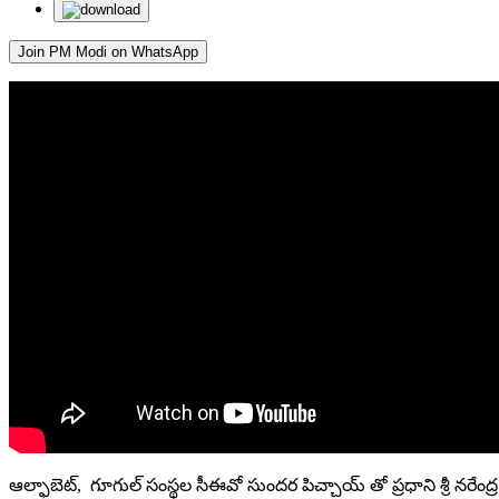
Join PM Modi on WhatsApp
ఆల్ఫాబెట్, గూగుల్ సంస్థల సీఈవో సుందర పిచ్చాయ్ తో ప్రధాని శ్రీ నరేం