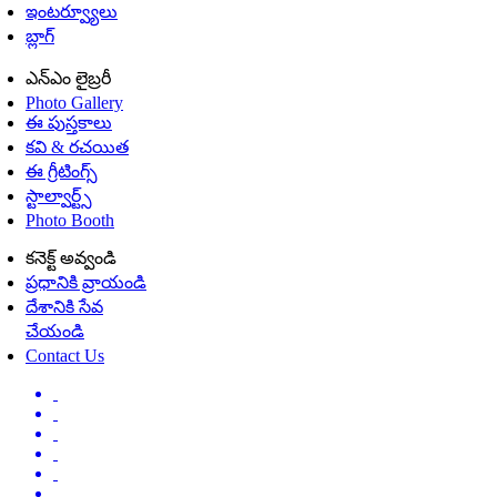
ఇంటర్వ్యూలు
బ్లాగ్
ఎన్ఎం లైబ్రరీ
Photo Gallery
ఈ పుస్తకాలు
కవి & రచయిత
ఈ గ్రీటింగ్స్
స్టాల్వార్ట్స్
Photo Booth
కనెక్ట్ అవ్వండి
ప్రధానికి వ్రాయండి
దేశానికి సేవ
చేయండి
Contact Us