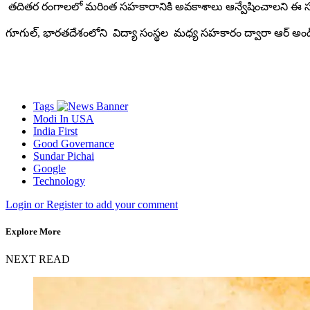
తదితర రంగాలలో మరింత సహకారానికి అవకాశాలు ఆన్వేషించాలని ఈ సందర
గూగుల్, భారతదేశంలోని విద్యా సంస్థల మధ్య సహకారం ద్వారా ఆర్ అండ్ డ
Tags
Modi In USA
India First
Good Governance
Sundar Pichai
Google
Technology
Login or Register to add your comment
Explore More
NEXT READ