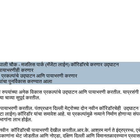
 दीपाली चौक - मजलिस पार्क (मॅजेंटा लाईन) कॉरिडॉरचे करणार उद्घाटन
ी पायाभरणीही करणार
क प्रकल्पांचे उद्घाटन आणि पायाभरणी करणार
्पांचा पुनर्विकास करण्यात आला
ोटी रुपयांच्या अनेक विकास प्रकल्पांचे उद्घाटन आणि पायाभरणी करतील. याप्रसंगी 
ा चाव्या सुपूर्द करतील.
आणि पायाभरणी करतील. पंतप्रधान दिल्ली मेट्रोच्या दोन नवीन कॉरिडॉरचेही उद्घाटन
लाईन) कॉरिडॉर यांचा समावेश आहे. या प्रकल्पांमुळे नव्याने निर्माण होणाऱ्या संपर
भागांना लाभ होईल.
 तीन नवीन कॉरिडॉरची पायाभरणी देखील करतील.आर.के. आश्रम मार्ग ते इंद्रप्रस्थ, ए
 ठिकाणांना थेट जोडतील आणि नोएडा, दक्षिण दिल्ली आणि विमानतळादरम्यान प्रवा