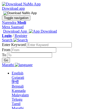
Download app
Toggle navigation
Narendra
Modi
Mera Saansad
Download App
Login
/
Register
Search
Enter Keyword
From
To
Marathi
English
Gujarati
हिन्दी
Bengali
Kannada
Malayalam
Telugu
Tamil
Marathi