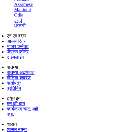
Assamese
Manipuri
Odia
اردو
ਪੰਜਾਬੀ
एन एम बद्दल
आत्मचरित्र
भाजप कनेक्ट
पीपल्स कॉर्नर
टाईमलाईन
बातम्या
बातम्या अद्ययावत
मीडिया कवरेज
वार्तापत्र
प्रतिबिंब
ट्यून इन
मन की बात
कार्यक्रम चालू आहे,
बघा.
शासन
शासन नमुना