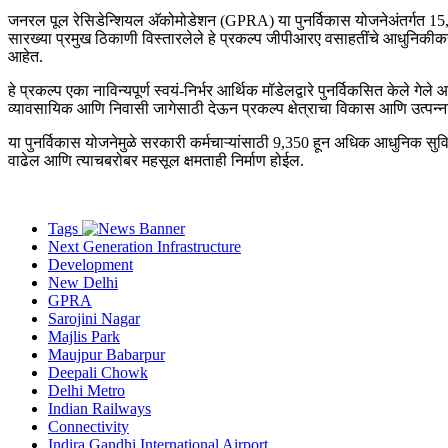
जनरल पूल रेसिडेन्शियल अ‍ॅकोमोडेशन (GPRA) या पुनर्विकास योजनेअंतर्गत 15
सारख्या प्रमुख ठिकाणी विस्तारलेले हे प्रकल्प जीपीआरए वसाहतींचे आधुनिकीकरण
आहेत.
हे प्रकल्प एका नाविन्यपूर्ण स्वयं-निर्भर आर्थिक मॉडेलद्वारे पुनर्विकसित केले गे
व्यावसायिक आणि निवासी जागेसाठी देऊन प्रकल्प क्षेत्राचा विकास आणि उत्पन्
या पुनर्विकास योजनेमुळे सरकारी कर्मचाऱ्यांसाठी 9,350 हून अधिक आधुनिक सुवि
वाढेल आणि त्याचबरोबर महसूल क्षमताही निर्माण होईल.
Tags
Next Generation Infrastructure
Development
New Delhi
GPRA
Sarojini Nagar
Majlis Park
Maujpur Babarpur
Deepali Chowk
Delhi Metro
Indian Railways
Connectivity
Indira Gandhi International Airport