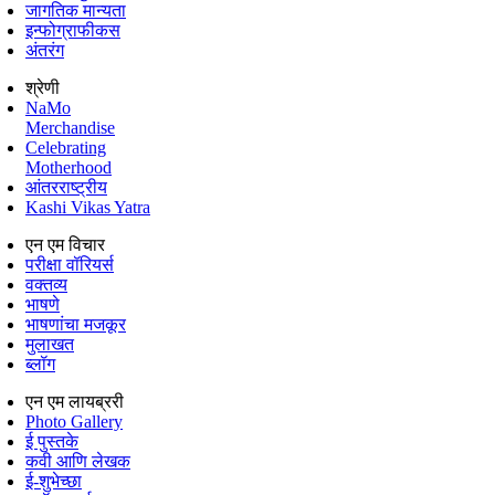
जागतिक मान्यता
इन्फोग्राफीकस
अंतरंग
श्रेणी
NaMo
Merchandise
Celebrating
Motherhood
आंतरराष्ट्रीय
Kashi Vikas Yatra
एन एम विचार
परीक्षा वॉरियर्स
वक्तव्य
भाषणे
भाषणांचा मजकूर
मुलाखत
ब्लॉग
एन एम लायब्ररी
Photo Gallery
ई पुस्तके
कवी आणि लेखक
ई-शुभेच्छा