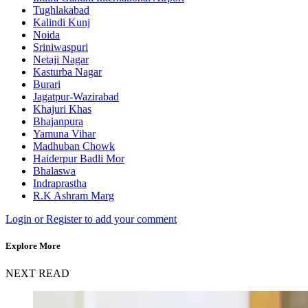
Tughlakabad
Kalindi Kunj
Noida
Sriniwaspuri
Netaji Nagar
Kasturba Nagar
Burari
Jagatpur-Wazirabad
Khajuri Khas
Bhajanpura
Yamuna Vihar
Madhuban Chowk
Haiderpur Badli Mor
Bhalaswa
Indraprastha
R.K Ashram Marg
Login or Register to add your comment
Explore More
NEXT READ