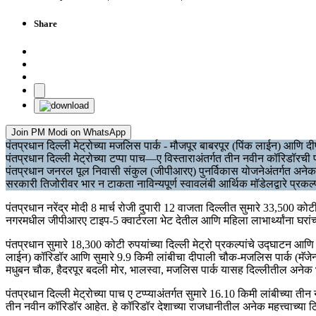
Share
Join PM Modi on WhatsApp
पंतप्रधान दिल्ली मेट्रोच्या मजलिस पार्क - मौजपूर बाबरपूर (पिंक लाईन) आणि
पंतप्रधान दिल्ली मेट्रोच्या टप्पा पाच—ए विस्ताराअंतर्गत तीन नवीन कॉरिडॉरच
पंतप्रधान जनरल पूल निवासी संकुल (जीपीआरए) पुनर्विकास योजनेअंतर्गत अने
सरकारी तिजोरीवर भार न टाकता नाविन्यपूर्ण स्वावलंबी आर्थिक मॉडेलद्वारे प्रकल
पंतप्रधान नरेंद्र मोदी 8 मार्च रोजी दुपारी 12 वाजता दिल्लीत सुमारे 33,500 क
नगरमधील जीपीआरए टाइप-5 क्वार्टरला भेट देतील आणि महिला लाभार्थ्यांना घरांच्य
पंतप्रधान सुमारे 18,300 कोटी रुपयांच्या दिल्ली मेट्रो प्रकल्पांचे उद्घाटन 
लाईन) कॉरिडॉर आणि सुमारे 9.9 किमी लांबीचा दीपाली चौक-मजलिस पार्क (मॅजेन्टा 
मधुबन चौक, हैदरपूर बदली मोर, भालस्वा, मजलिस पार्क यासह दिल्लीतील अनेक 
पंतप्रधान दिल्ली मेट्रोच्या पाच ए टप्प्याअंतर्गत सुमारे 16.10 किमी लांबीच्या
तीन नवीन कॉरिडॉर आहेत. हे कॉरिडॉर देशाच्या राजधानीतील अनेक महत्त्वाच्या