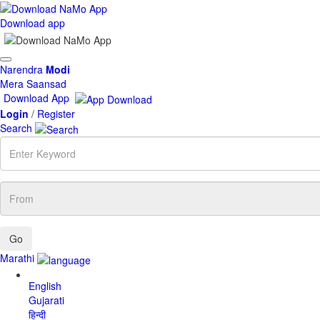
Download app
Toggle
Narendra
Modi
navigation
Mera Saansad
Download App
Login
/
Register
Search
Enter
Keyword
From
Marathi
English
Gujarati
हिन्दी