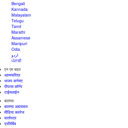
Bengali
Kannada
Malayalam
Telugu
Tamil
Marathi
Assamese
Manipuri
Odia
اردو
ਪੰਜਾਬੀ
एन एम बद्दल
आत्मचरित्र
भाजप कनेक्ट
पीपल्स कॉर्नर
टाईमलाईन
बातम्या
बातम्या अद्ययावत
मीडिया कवरेज
वार्तापत्र
प्रतिबिंब