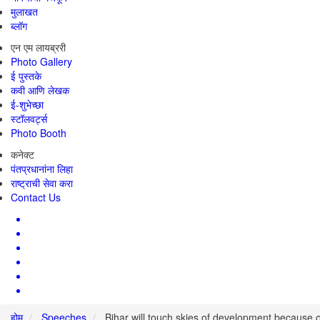
मुलाखत
ब्लॉग
एन एम लायब्ररी
Photo Gallery
ई पुस्तके
कवी आणि लेखक
ई-शुभेच्छा
स्टॉलवर्ट्स
Photo Booth
कनेक्ट
पंतप्रधानांना लिहा
राष्ट्राची सेवा करा
Contact Us
होम
Speeches
Bihar will touch skies of development because 