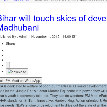
Bihar will touch skies of de
Madhubani
blished By : Admin | November 1, 2015 | 14:00 IST
Share
Join PM Modi on WhatsApp
A is dedicated to welfare of poor; our mantra is all round development
n't let the 'Jungle Raj' & 'Jantar Mantar Raj' come into power, they will
har's youth is extremely talented. They can do wonders: PM Modi #Par
HAR stands for: Brilliant, Innovative, Hardworking, Action-oriented & 
har needs NDA's engine of development to drive out the state of all the