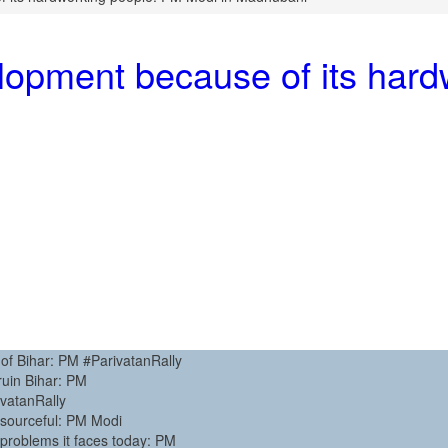
velopment because of its har
 of Bihar: PM #ParivatanRally
 ruin Bihar: PM
ivatanRally
Resourceful: PM Modi
 problems it faces today: PM