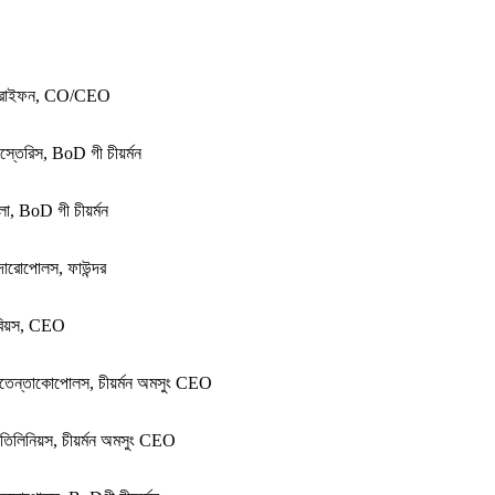
 ত্রাইফন, CO/CEO
িস্তেরিস, BoD গী চীয়র্মন
বলো, BoD গী চীয়র্মন
দোরোপোলস, ফাউন্দর
াবিয়স, CEO
ন্সতেন্তাকোপোলস, চীয়র্মন অমসুং CEO
ইতিলিনিয়স, চীয়র্মন অমসুং CEO