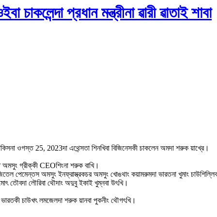
বা চাকলেন্দা প্রধান মন্ত্রীনা ৱারী ৱাতাই শাবা
মিতসিতাকিসনা ওগস্ত 25, 2023দা এথেন্সতা শিনখিবা বিজিনেসকী চাকলেন অমদা শরুক য়াখ্রে।
রত অমসুং গ্রীক্কী CEOশিংনা শরুক বাখি।
T, দিজিতেল পেমেন্তস অমসুং ইনফ্রাস্ত্রকচর অমসুং খোঙথাং কয়ামরুমদা ভারতনা খুমাং চাউশিল্ল
োৎ তৌবদা লৌরিবা থৌদাং অদুবু ইকাই খুম্নবা উৎখি।
অমসুং ভারতকী চাউখৎ লমজেলদা শরুক য়ানবা পুকনীং থৌগৎখি।