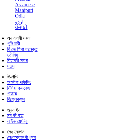
Assamese
Manipuri
Odia
اردو
ਪੰਜਾਬੀ
এন এমগী মরমদা
পুন্সি ৱারী
বি জে পিগা কনেক্ত
তৌবিয়ু
মীয়ামগী মফম
মতম
ঈ-পাউ
অনৌবা পাউশিং
মিদিয়া কভরেজ
পাউচে
রিফ্লেকশন্স
ত্যুন ইন
মন কী বাত
লাইভ য়েংবিয়ু
লৈঙাক্লোন
লৈঙাক্লোনগী খুদম