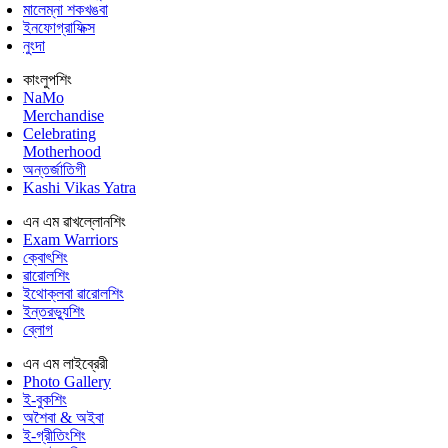
মালেম্না শকখঙবা
ইনফোগ্রাফিক্স
নুংদা
কাংলুপশিং
NaMo
Merchandise
Celebrating
Motherhood
অন্তর্জাতিগী
Kashi Vikas Yatra
এন এম ৱাখল্লোনশিং
Exam Warriors
ক্বোৎশিং
ৱারোলশিং
ইথোক্লবা ৱারোলশিং
ইন্তরভ্যুশিং
ব্লোগ
এন এম লাইব্রেরী
Photo Gallery
ই-বুকশিং
অশৈবা & অইবা
ই-গ্রীতিংশিং