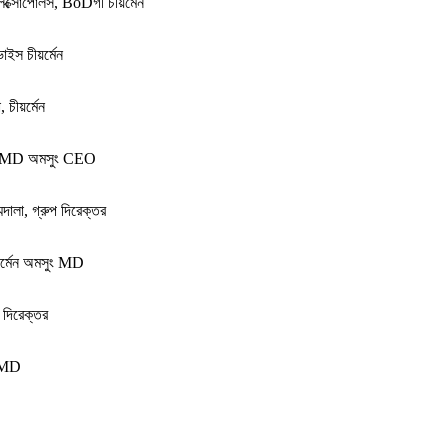
ালেক্সোপোলস, BoDগী চীয়র্মেন
ভাইস চীয়র্মেন
 চীয়র্মেন
া, MD অমসুং CEO
মিদালা, গ্রুপ দিরেক্তর
চীয়র্মেন অমসুং MD
 দিরেক্তর
, MD