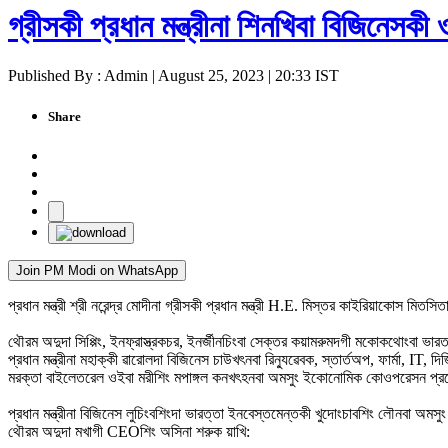
গ্রীসকী প্রধান মন্ত্রীনা শিনখিবা বিজিনেসকী ওই
Published By : Admin | August 25, 2023 | 20:33 IST
Share
Join PM Modi on WhatsApp
প্রধান মন্ত্রী শ্রী নরেন্দ্র মোদীনা গ্রীসকী প্রধান মন্ত্রী H.E. মিস্তর কাইরিয়াকোস 
থৌরম অদুদা সিপ্পিং, ইনফ্রাস্ত্রকচর, ইনর্জীনচিংবা সেক্তর কয়ামরুমদগী মকোকথোংবা ভা
প্রধান মন্ত্রীনা মহাক্কী ৱারোলদা বিজিনেস চাউখৎনবা রিন্যুৱেবক, স্তার্তঅপ, ফার্মা, I
মরক্তা বাইলেতরেল ওইবা মরীশিং মপাঙ্গল কনখৎহনবা অমসুং ইকোনোমিক কোওপরেসন প্রম
প্রধান মন্ত্রীনা বিজিনেস লুচিংবশিংদা ভারত্তা ইনবেস্তমেন্তকী খুদোংচাবশিং লৌনবা 
থৌরম অদুদা মখাগী CEOশিং অসিনা শরুক য়াখি: