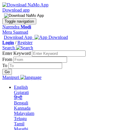
Download app
Toggle navigation
Narendra
Modi
Mera Saansad
Download App
Login
/
Register
Search
Enter Keyword
From
To
Manipuri
English
Gujarati
हिन्दी
Bengali
Kannada
Malayalam
Telugu
Tamil
Marathi