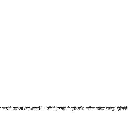
িবা অদুগী মতাংদা ফোঙদোকখি। মসিগী ইন্দস্ত্রীগী লুচিংবশিং অসিনা ভারত অমসুং গ্রীসকী