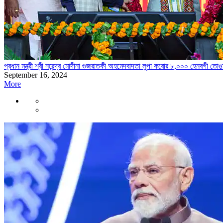
প্রধান মন্ত্রী শ্রী নরেন্দ্র মোদীনা গুজরাতকী অহমেদবাদতা লুপা করোর ৮,০০০ হেনবগী ত
September 16, 2024
More