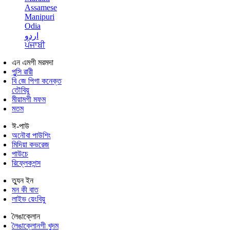
Assamese
Manipuri
Odia
اردو
ਪੰਜਾਬੀ
এন এমগী মরমদা
পুন্সি ৱারী
বি জে পিগা কনেক্ত
তৌবিয়ু
মীয়ামগী মফম
মতম
ঈ-পাউ
অনৌবা পাউশিং
মিদিয়া কভরেজ
পাউচে
রিফ্লেকশন্স
ত্যুন ইন
মন কী বাত
লাইভ য়েংবিয়ু
লৈঙাক্লোন
লৈঙাক্লোনগী খুদম