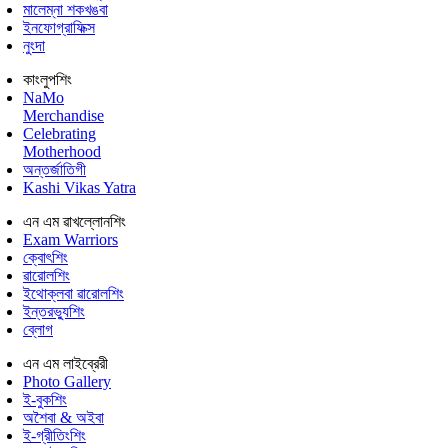
মালেম্না শকখঙবা
ইনফোগ্রাফিক্স
নুংদা
কাংলুপশিং
NaMo
Merchandise
Celebrating
Motherhood
অন্তর্জাতিগী
Kashi Vikas Yatra
এন এম ৱাখল্লোনশিং
Exam Warriors
ক্বোৎশিং
ৱারোলশিং
ইথোক্লবা ৱারোলশিং
ইন্তরভ্যুশিং
ব্লোগ
এন এম লাইব্রেরী
Photo Gallery
ই-বুকশিং
অশৈবা & অইবা
ই-গ্রীতিংশিং