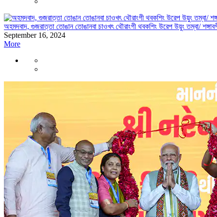
অহমদবাদ, গুজরাত্তা তোঙান তোঙানবা চাওখৎ থৌরাংগী থবকশিং উরেপ উয়ুং তম্বা/ শঙ্গাবগ
September 16, 2024
More