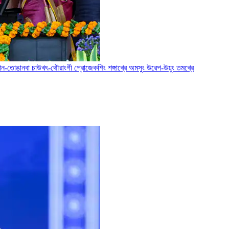
োঙান-তোঙানবা চাউখৎ-থৌরাংগী প্রোজেকশিং শঙ্গাখ্রে অমসুং উরেপ-উয়ুং তমখ্রে