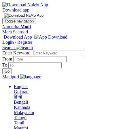
Download app
Toggle navigation
Narendra
Modi
Mera Saansad
Download App
Login
/
Register
Search
Enter Keyword
From
To
Manipuri
English
Gujarati
हिन्दी
Bengali
Kannada
Malayalam
Telugu
Tamil
Marathi