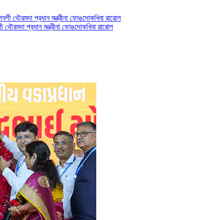
ী থৌরমদা প্রধান মন্ত্রীনা ফোঙদোকখিবা ৱারোল