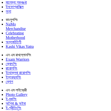
মালেম্না শকখঙবা
ইনফোগ্রাফিক্স
নুংদা
কাংলুপশিং
NaMo
Merchandise
Celebrating
Motherhood
অন্তর্জাতিগী
Kashi Vikas Yatra
এন এম ৱাখল্লোনশিং
Exam Warriors
ক্বোৎশিং
ৱারোলশিং
ইথোক্লবা ৱারোলশিং
ইন্তরভ্যুশিং
ব্লোগ
এন এম লাইব্রেরী
Photo Gallery
ই-বুকশিং
অশৈবা & অইবা
ই-গ্রীতিংশিং