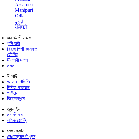
Assamese
Manipuri
Odia
اردو
ਪੰਜਾਬੀ
এন এমগী মরমদা
পুন্সি ৱারী
বি জে পিগা কনেক্ত
তৌবিয়ু
মীয়ামগী মফম
মতম
ঈ-পাউ
অনৌবা পাউশিং
মিদিয়া কভরেজ
পাউচে
রিফ্লেকশন্স
ত্যুন ইন
মন কী বাত
লাইভ য়েংবিয়ু
লৈঙাক্লোন
লৈঙাক্লোনগী খুদম