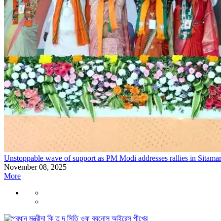
Unstoppable wave of support as PM Modi addresses rallies in Sitamar
November 08, 2025
More