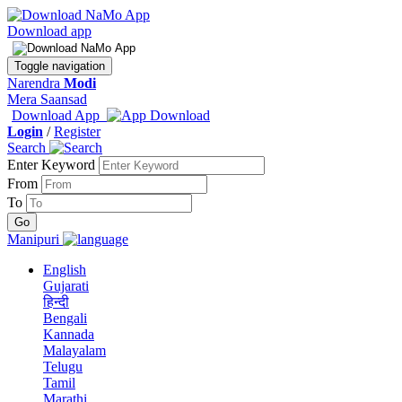
Download app
Toggle navigation
Narendra
Modi
Mera Saansad
Download App
Login
/
Register
Search
Enter Keyword
From
To
Manipuri
English
Gujarati
हिन्दी
Bengali
Kannada
Malayalam
Telugu
Tamil
Marathi