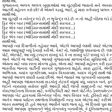
સાથીઓ,
ગુજરાતના અલગ અલગ ખુણાઓમાં આ ચુંટણીમાં જવાનો મને અવસર મળ્ય
આટલી મહેનત કરો છો? મેં એમને કહ્યું, ભાઈ, હું મારા કર્તવ્યનું પાલન
સાથીઓ,
આ ચુંટણી ન નરેન્દ્ર લડે છે, ન ભુપેન્દ્ર લડે છે. ન તો અહીં બેઠેલ
ફિર એક બાર (ઑડિયન્સમાંથી મોદી સરકાર...)
ફિર એક બાર (ઑડિયન્સમાંથી મોદી સરકાર...)
ફિર એક બાર (ઑડિયન્સમાંથી મોદી સરકાર...)
ફિર એક બાર (ઑડિયન્સમાંથી મોદી સરકાર...)
સાથીઓ,
આપણે ત્યાં દિવાળીનો તહેવાર આવે, એટલે આપણે લક્ષ્મી પધારે એટલ
આમ આઘુપાછું બધું ઠેકાણે કરીએ. કેમ? તો, લક્ષ્મીજી પધારવાના છે. 
પોર્ટ, એરપોર્ટ, આ બધું ટનાટન રાખવું પડે કે ના રાખવું પડે? રાખવું પડે કે ન
અને એટલે જ ભાઈઓ, આપણે ગુજરાતમાં માળખાકીય સુવિધાઓ, ઈન્ફ્રા
એમના માટે બધા રસ્તા મોકળા હોય, એના માટે આપણે મહેનત કરી રહ્
ભારતીય જનતા પાર્ટીની સરકારે ગુજરાતના શહેરો, સારા હાઈવે, એ
અભિગમ. ક્યાંક પ્રગતિપથ, ક્યાંક વિકાસપથ, ક્યાંક ખેડૂતો સાથે
આપણે આગળ વધારી રહ્યા છીએ. અને જ્યારે આ પ્રકારની વ્યવસ્થા કરી
અહીં આપણા જામનગરમાં સડકોનું નેટવર્ક વધુમાં વધુ, વ્યાપક બને,
લઈને નારાયણ સરોવર સુધી આવડી મોટી લાંબી સમુદ્રની તટ આપણી, 
કોસ્ટલાઈનના વિકાસ માટે, કનેક્ટિવિટી માટે અને પોર્ટ-લેડ ડેવલ
આપણા બેટ દ્વારકામાં સિગ્નેચર બીચ. આપ વિચાર કરો, ટુરિસ્ટો મા
અનેક આવા પર્યટન સ્થળોના નિર્માણની તરફ કામ એટલા માટે કરીએ છીએ ક
ભારત સમજવું છે. હવે આગ્રા આવીને પાછા જતા રહે, એ દિવસો પુરા થઈ ગ
આપણે આપણા ગુજરાતને એવું ચેતનવંતુ બનાવીએ, કે દુનિયાભરના ટુર