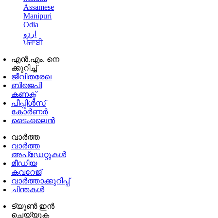
Assamese
Manipuri
Odia
اردو
ਪੰਜਾਬੀ
എൻ.എം. നെ
ക്കുറിച്ച്
ജീവിതരേഖ
ബിജെപി
കണക്ട്
പീപ്പിൾസ്
കോർണർ
ടൈംലൈൻ
വാർത്ത
വാർത്ത
അപ്ഡേറ്റുകൾ
മീഡിയ
കവറേജ്
വാർത്താക്കുറിപ്പ്
ചിന്തകൾ
ട്യൂൺ ഇൻ
ചെയ്യുക