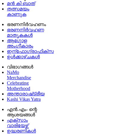
മൻ കി ബാത്
തത്സമയം
കാണുക
ഭരണനിര്‍വഹണം
ഭരണനിര്‍വഹണ
മാതൃകകൾ
ആഗോള
അംഗീകാരം
ഇന്ഫോഗ്രാഫിക്സ
ഉള്‍ക്കാഴ്‌ചകൾ
വിഭാഗങ്ങൾ
NaMo
Merchandise
Celebrating
Motherhood
അന്താരാഷ്‌ട്രീയ
Kashi Vikas Yatra
എൻ.എം- ന്റെ
ആശയങ്ങൾ
എക്സാം
വാരിയേഴ്സ്
ഉദ്ധരണികള്‍