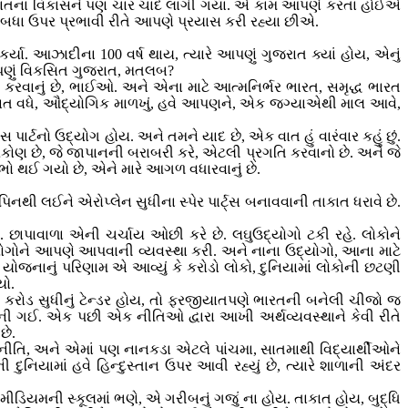
 ગુજરાતના વિકાસને પણ ચાર ચાંદ લાગી ગયા. એ કામ આપણે કરતા હોઈએ
આ બધા ઉપર પ્રભાવી રીતે આપણે પ્રયાસ કરી રહ્યા છીએ.
કર્યા. આઝાદીના 100 વર્ષ થાય, ત્યારે આપણું ગુજરાત ક્યાં હોય, એનું
આપણું વિકસિત ગુજરાત, મતલબ?
 કરવાનું છે, ભાઈઓ. અને એના માટે આત્મનિર્ભર ભારત, સમૃદ્ધ ભારત
ાકાત વધે, ઔદ્યોગિક માળખું, હવે આપણને, એક જગ્યાએથી માલ આવે,
ટનો ઉદ્યોગ હોય. અને તમને યાદ છે, એક વાત હું વારંવાર કહું છું.
ત્રિકોણ છે, જે જાપાનની બરાબરી કરે, એટલી પ્રગતિ કરવાનો છે. અને જે
ભો થઈ ગયો છે, એને મારે આગળ વધારવાનું છે.
લઈને એરોપ્લેન સુધીના સ્પેર પાર્ટ્સ બનાવવાની તાકાત ધરાવે છે.
 છાપાવાળા એની ચર્ચાય ઓછી કરે છે. લઘુઉદ્યોગો ટકી રહે. લોકોને
ોગોને આપણે આપવાની વ્યવસ્થા કરી. અને નાના ઉદ્યોગો, આના માટે
યોજનાનું પરિણામ એ આવ્યું કે કરોડો લોકો, દુનિયામાં લોકોની છટણી
યો.
 કરોડ સુધીનું ટેન્ડર હોય, તો ફરજીયાતપણે ભારતની બનેલી ચીજો જ
ની ગઈ. એક પછી એક નીતિઓ દ્વારા આખી અર્થવ્યવસ્થાને કેવી રીતે
છે.
ા નીતિ, અને એમાં પણ નાનકડા એટલે પાંચમા, સાતમાથી વિદ્યાર્થીઓને
 દુનિયામાં હવે હિન્દુસ્તાન ઉપર આવી રહ્યું છે, ત્યારે શાળાની અંદર
ીડિયમની સ્કૂલમાં ભણે, એ ગરીબનું ગજું ના હોય. તાકાત હોય, બુદ્ધિ