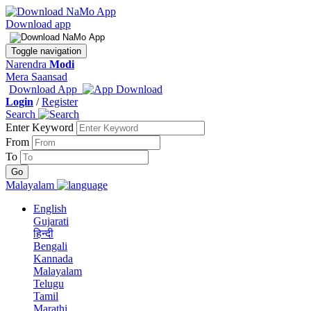
Download app
Toggle navigation
Narendra
Modi
Mera Saansad
Download App
Login
/
Register
Search
Enter Keyword
From
To
Malayalam
English
Gujarati
हिन्दी
Bengali
Kannada
Malayalam
Telugu
Tamil
Marathi