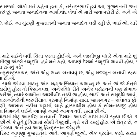
ો. લોકો મને કહેતા હતા કે, નરેન્દ્રભાઈ હવે આ, ગુજરાતની જનતાન
 કરું છું. જનતા જનાર્દનના આશીર્વાદ લેવા એ મારી જવાબદારી છે. અને એન
ા લડે છે, કોઈ. આ ચુંટણી ગુજરાતની જનતા જનાર્દન લડી રહી છે, ભાઈઓ. 
ા માટે થઈને બધી ચિંતા કરતા હોઈએ. અને લક્ષ્મીજી પધારે એના માટ
લક્ષ્મીજી એટલે સમૃદ્ધિ. હવે મને કહો, આપણે દેશમાં સમૃદ્ધિ લાવવી 
ા રાખવું પડે?
સ્ટ્રકચર, એને એવું ભવ્ય બનાવવું છે, એવું મજબુત બનાવી રહ્યા 
યા છીએ.
ની સાથે જોડવા માટેનું એક મહાઅભિયાન ચલાવ્યું છે. અને જે જે ક
 જોડાયેલું હોય તો કિસાનપથ, અનેકવિધ રીતે અનેક પર્યટનની પણ સંભ
એ, ત્યારે લક્ષ્મીના આશીર્વાદ નક્કી જ હોય, ભાઈ. અને સમૃદ્ધિ આવે
 ફ્લાયઓવરોની જરુરીયાત પ્રમાણે નિર્માણ થાય. જામનગર – કાલાવડ ફોર
આખાય તટીય પટ્ટામાં, ચાહે દ્વારકાધીશ હોય કે સોમનાથજી હોય. અ
પમેન્ટના મિશનને લઈને આપણે આજે આગળ વધી રહ્યા છીએ.
ટે મોટામાં મોટું આકર્ષણ બનવાની દિશામાં આપણે કદમ માંડી રહ્યા 
ે હવે દુનિયામાં સૌથી તેજીથી, ગ્રો કરી રહ્યું હોય એ ક્ષેત્ર છે, એ 
યા. એને હવે આખું હિન્દુસ્તાન જોવું છે.
િસ્ટ આપણા ગુજરાતમાં આવે. આપણે જુઓ, એક પ્રયોગ કર્યો. સરદાર સર