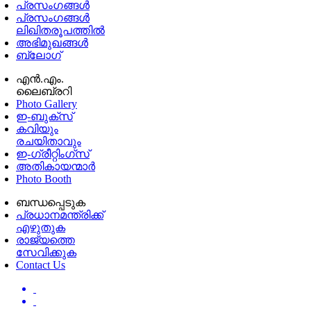
പ്രസംഗങ്ങള്‍
പ്രസംഗങ്ങൾ
ലിഖിതരൂപത്തിൽ
അഭിമുഖങ്ങൾ
ബ്ലോഗ്
എൻ.എം.
ലൈബ്രറി
Photo Gallery
ഇ-ബുക്‌സ്
കവിയും
രചയിതാവും
ഇ-ഗ്രീറ്റിംഗ്‌സ്
അതികായന്മാർ
Photo Booth
ബന്ധപ്പെടുക
പ്രധാനമന്ത്രിക്ക്
എഴുതുക
രാജ്യത്തെ
സേവിക്കുക
Contact Us