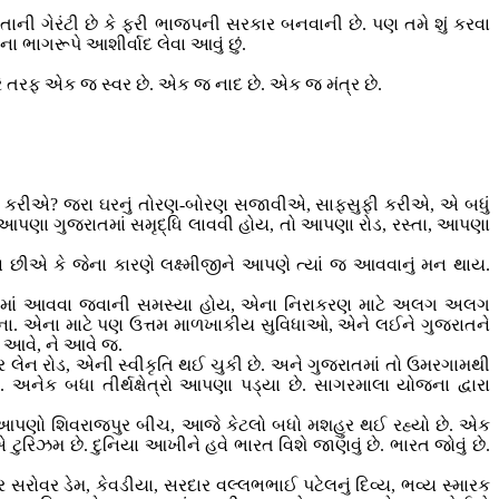
ી ગેરંટી છે કે ફરી ભાજપની સરકાર બનવાની છે. પણ તમે શું કરવા
ા ભાગરૂપે આશીર્વાદ લેવા આવું છું.
ચારે તરફ એક જ સ્વર છે. એક જ નાદ છે. એક જ મંત્ર છે.
ે શું કરીએ? જરા ઘરનું તોરણ-બોરણ સજાવીએ, સાફસુફી કરીએ, એ બધું
હોય, આપણા ગુજરાતમાં સમૃદ્ધિ લાવવી હોય, તો આપણા રોડ, રસ્તા, આપણા
છીએ કે જેના કારણે લક્ષ્મીજીને આપણે ત્યાં જ આવવાનું મન થાય.
્ષેત્રોમાં આવવા જવાની સમસ્યા હોય, એના નિરાકરણ માટે અલગ અલગ
ાવના. એના માટે પણ ઉત્તમ માળખાકીય સુવિધાઓ, એને લઈને ગુજરાતને
, આવે, ને આવે જ.
 લેન રોડ, એની સ્વીકૃતિ થઈ ચુકી છે. અને ગુજરાતમાં તો ઉમરગામથી
નેક બધા તીર્થક્ષેત્રો આપણા પડ્યા છે. સાગરમાલા યોજના દ્વારા
છીએ. આપણો શિવરાજપુર બીચ, આજે કેટલો બધો મશહુર થઈ રહ્યો છે. એક
ટુરિઝમ છે. દુનિયા આખીને હવે ભારત વિશે જાણવું છે. ભારત જોવું છે.
ોવર ડેમ, કેવડીયા, સરદાર વલ્લભભાઈ પટેલનું દિવ્ય, ભવ્ય સ્મારક