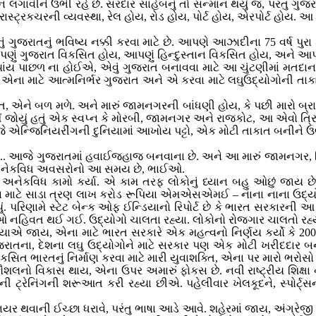
ઈન લગાવીને ઉભી રહે છે. સરદાર સાહેબનું તો સન્માન થયું જ, પરંતુ
સ્ટ્રકચરની વ્યવસ્થા, રેલ હોય, રોડ હોય, પોર્ટ હોય, એરપોર્ટ હોય. 
 ગુજરાતનું ભવિષ્ય નક્કી કરવા માટે છે. આપણે આઝાદીના 75 વર્ષ પુરા 
આપણું ગુજરાત વિકસિત હોય, આપણું હિન્દુસ્તાન વિકસિત હોય, અને 
ક્યાંય પાછળ ના હોઈએ, એવું ગુજરાત બનાવવા માટે આ ચુંટણીમાં મતદાન
ને એના માટે આત્મનિર્ભર ગુજરાત અને એ કરવા માટે લઘુઉદ્યોગોની ત
 બળ મળે. અને મારું જામનગરની બાંધણી હોય, કે પછી મારો બ્રાસ પાર્
ં છે. મેં જોયું હતું એક સ્વપ્ન કે મોરબી, જામનગર અને રાજકોટ, આ એવો 
 આજે એન્જિનિયરીંગની દુનિયામાં આખોય પટ્ટો, એક મોટી તાકાત બનીને ઉ
આજે ગુજરાતમાં હવાઈજહાજ બનવાના છે. અને આ મારું જામનગર, પિનથી 
 અનેકવિધ અવસરોનો આ સમય છે, ભાઈઓ.
અનેકવિધ કામો કર્યા. એ કામ તરફ લોકોનું ધ્યાન બહુ ઓછું જાય છે.
એના માટે સાડા ત્રણ લાખ કરોડ રૂપિયા એમએસએમઈ – નાના નાના ઉદ્ય
 પરિણામે સ્ટેટ બેન્ક ઓફ ઈન્ડિયાનો રિપોર્ટ છે કે ભારત સરકારની આ 
ઓ નહિવત થઈ ગઈ. ઉદ્યોગો ચાલતા રહ્યા. લોકોનો રોજગાર ચાલતો રહ્
્યાએ જાય, એના માટે ભારત સરકારે એક મહત્વનો નિર્ણય કર્યો કે 200
જરાતના, દેશના લઘુ ઉદ્યોગોને માટે સરકાર પણ એક મોટી ખરીદદાર બ
ત ભારતનું નિર્માણ કરવા માટે મારી યુવાશક્તિ, એના પર મારો ભરોસો 
ા કૌશલનો વિકાસ થાય, એના ઉપર અમારું ફોકસ છે. નવી રાષ્ટ્રીય શિક્ષ
ની ટ્રેનિંગની શરૂઆત કરી રહ્યા છીએ. પહેલીવાર ખેલકૂદને, સ્પોર્ટ્સની
ર થવાની ઈચ્છા ધરાવે, પરંતુ ભાષા આડે આવે. શહેરમાં જાય, અંગ્રેજી મ