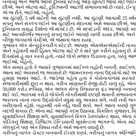
બનાવ્યું અને આજે આખી દુનિયા સ્ટેચ્યુ ઓફ યુનિટી જોવા માટે લા
છીએ. અને એટલા માટે, ટુરિઝમની આટલી સંભાવનાઓ છે ત્યારે, ઈન્ફ્રા
એ જ રીતે, ભાઈઓ, બહેનો,
આ ચુંટણી, 5 વર્ષ માટેની આ ચુંટણી નથી. આ ચુંટણી આગામી 25 વર્ષનું
સપનું અને સંકલ્પ લઈને આ ચુંટણીના મેદાનમાં અમે આવ્યા છીએ. 
દુનિયાના સમૃદ્ધ દેશોના જે માપદંડ છે, એ માપદંડની અંદર, આપણે 
માટે આત્મનિર્ભર ભારતનું સપનું લઈને આપણે ચાલી રહ્યા છીએ. અ
બીજી જગ્યાએ વેચીએ, એ જમાના જતા રહ્યા.
ગુજરાત એક મેન્યુફેકચરીંગ સ્ટેટ છે. આપણા એમએસએમઈની તાકાત, એને
અને કહેવાની મારી હિંમત એટલા માટે છે કે મારે પુરું કરીને રહેવાનુ
દિવસોમાં હું વાત કરતો હતો, ત્યારે લોકો મજાક ઉડાવતા હતા, પરંતુ
ભાઈઓ, બહેનો,
એક સમય હતો કે જ્યારે ગુજરાતમાં સાઈકલ નહોતી બનતી, સાઈકલ... 
આના માટે અવસરો જ અવસરો છે. જામનગરના નાના ઉદ્યોગો માટે
હમણા અમાર આઈ. કે. જાડેજા કહેતા હતા કે કોરોનાકાળમાં સરકારે 
રોજગારીમાંથી છુટા ન થાય, ગરીબ માણસની રોજી-રોટી ચાલુ રહે, 
50,000 કરોડ રૂપિયા, એક અલગ સેલ્ફ રિલાયન્સ ફંડ આપણે બનાવ્યું.
થઈ ગઈ, ભારતમાં કરોડો લોકોની નોકરીમાંથી છટણી થવાની સંભાવના
ભારતના નાના નાના ઉદ્યોગોને વધુમાં વધુ અવસર મળે. નવી નવી જગ
ખરીદવાની રહેશે. બહારથી તમે નહિ લાવી શકો. અને આના કારણે ગુ
બદલી શકાય છે, એના માટે આપણે કદમ ઉઠાવ્યા. વિકસિત ગુજરાત, વિકસિ
યુવાશક્તિને શિક્ષણ મળે, યુવાશક્તિને સ્કિલ ડેવલપમેન્ટ થાય, એન
કોડિંગનું શિક્ષણ, ડિજિટલ ઈન્ડિયાની મૂવમેન્ટના ભાગરૂપે, એના માટે
ખેલકૂદને પણ એક વિષય તરીકે અમે આગળ વધાર્યું છે.
ગરીબનું બાળક ડોક્ટર બનવાની ઈચ્છા ધરાવે, ગરીબનું બાળક એન્જિનિય