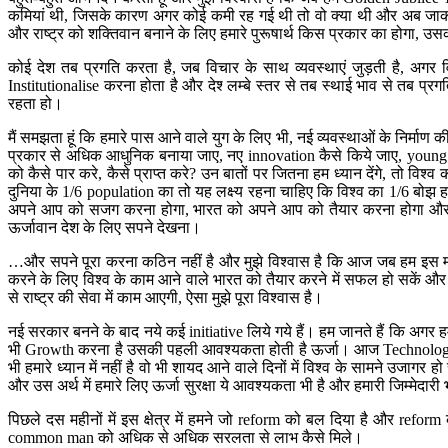
कमियां थी, जिसके कारण अगर कोई कमी रह गई थी तो वो क्‍या थी और अब जाकर के जब
और राष्‍ट्र को शक्तिवान बनाने के लिए हमारे पुरूषार्थ किस प्रकार का होगा, उस
कोई देश तब प्रगति करता है, जब विचार के साथ व्‍यवस्‍थाएं जुड़ती है, अगर
Institutionalise करना होता है और देश्‍ लम्‍बे स्‍तर से तब स्‍थाई भाव से त
रहता हो।
मैं समझता हूं कि हमारे पास आने वाले युग के लिए भी, नई व्‍यवस्‍थाओं के निर्मा
प्रकार से अधिक आधुनिक बनाया जाए, नए innovation कैसे किये जाए, young 
को कैसे पार करे, कैसे प्राप्‍त करे? उन बातों पर जितना हम ध्‍यान देंगे, तो 
दुनिया के 1/6 population का तो यह लक्ष्‍य रहना चाहिए कि विश्‍व का 1/6 बोझ
अपने आप को सजग करना होगा, भारत को अपने आप को तैयार करना होगा और मुझे 
ऊर्जावान देश के लिए सपने देखना।
…और सपने पूरा करना कठिन नहीं है और मुझे विश्‍वास है कि आज जब हम इस महत्
करने के लिए विश्‍व के काम आने वाले भारत को तैयार करने में सफल हो सकें और 
से राष्‍ट्र की सेवा में काम आएगी, ऐसा मुझे पूरा विश्‍वास है।
नई सरकार बनने के बाद नये कई initiative लिये गये हैं। हम जानते हैं कि अगर हमें
भी Growth करना है उसकी पहली आवश्‍यकता होती है ऊर्जा। आज Technology 
भी हमारे ध्‍यान में नहीं है वो भी शायद आने वाले दिनों में विश्‍व के सामने उज
और उस अर्थ में हमारे लिए ऊर्जा सुरक्षा ये आवश्‍यकता भी है और हमारी जिम्‍मेदारी
पिछले दस महीनों में इस क्षेत्र में हमने जो reform को बल दिया है और refor
common man को अधिक से अधिक सरलता से लाभ कैसे मिले।