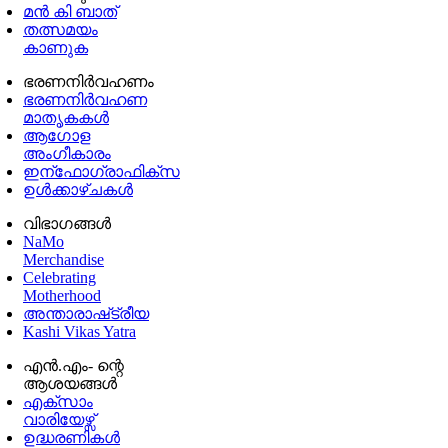
മൻ കി ബാത്
തത്സമയം
കാണുക
ഭരണനിര്‍വഹണം
ഭരണനിര്‍വഹണ
മാതൃകകൾ
ആഗോള
അംഗീകാരം
ഇന്ഫോഗ്രാഫിക്സ
ഉള്‍ക്കാഴ്‌ചകൾ
വിഭാഗങ്ങൾ
NaMo
Merchandise
Celebrating
Motherhood
അന്താരാഷ്‌ട്രീയ
Kashi Vikas Yatra
എൻ.എം- ന്റെ
ആശയങ്ങൾ
എക്സാം
വാരിയേഴ്സ്
ഉദ്ധരണികള്‍