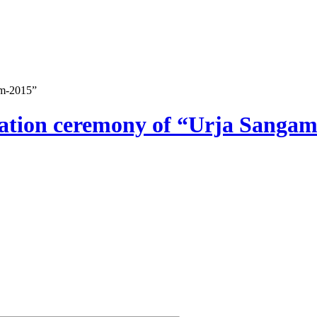
am-2015”
ration ceremony of “Urja Sanga