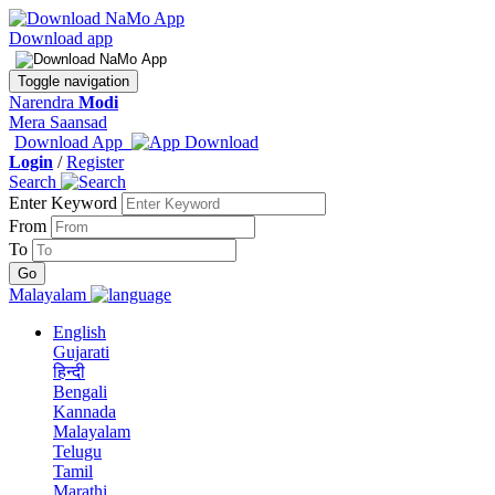
Download app
Toggle navigation
Narendra
Modi
Mera Saansad
Download App
Login
/
Register
Search
Enter Keyword
From
To
Malayalam
English
Gujarati
हिन्दी
Bengali
Kannada
Malayalam
Telugu
Tamil
Marathi