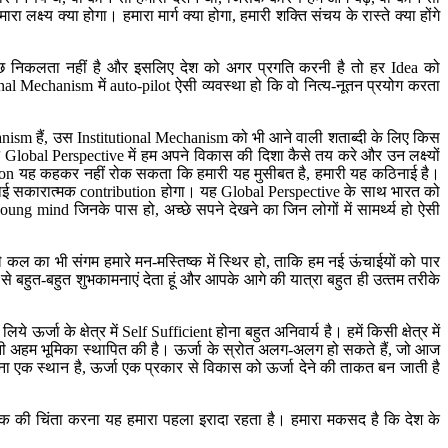
क्‍या होगा। हमारा मार्ग क्‍या होगा, हमारी शक्ति संचय के रास्‍ते क्‍या होंगे
आगे कुछ निकलता नहीं है और इसलिए देश को अगर प्रगति करनी है तो हर Idea को
l Mechanism में auto-pilot ऐसी व्‍यवस्‍था हो कि वो नित्‍य-नूतन प्रयोग करता
 Mechanism हैं, उस Institutional Mechanism को भी आने वाली शताब्‍दी के लिए किस
bal Perspective में हम अपने विकास की दिशा कैसे तय करे और उन लक्ष्‍यों
population यह कहकर नहीं रोक सकता कि हमारी यह मुसीबत है, हमारी यह कठिनाई है।
ई न कोई सकारात्‍मक contribution होगा। यह Global Perspective के साथ भारत को
mind जिनके पास हो, अच्‍छे सपने देखने का जिन लोगों में सामर्थ्‍य हो ऐसी
ल का भी संगम हमारे मन-मस्तिष्‍क में स्थिर हो, ताकि हम नई ऊंचाईयों को पार
े बहुत-बहुत शुभकामनाएं देता हूं और आपके आगे की यात्रा बहुत ही उत्‍तम तरीके
जा के क्षेत्र में Self Sufficient होना बहुत अनिवार्य है। हमें किसी क्षेत्र में
अहम भूमिका स्‍थापित की है। ऊर्जा के स्रोत अलग-अलग हो सकते हैं, जो आज
 अपना एक स्‍थान है, ऊर्जा एक प्रकार से विकास को ऊर्जा देने की ताकत बन जाती है
नागरिक की चिंता करना यह हमारा पहला इरादा रहता है। हमारा मकसद है कि देश के