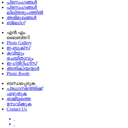
പ്രസംഗങ്ങള്‍
പ്രസംഗങ്ങൾ
ലിഖിതരൂപത്തിൽ
അഭിമുഖങ്ങൾ
ബ്ലോഗ്
എൻ.എം.
ലൈബ്രറി
Photo Gallery
ഇ-ബുക്‌സ്
കവിയും
രചയിതാവും
ഇ-ഗ്രീറ്റിംഗ്‌സ്
അതികായന്മാർ
Photo Booth
ബന്ധപ്പെടുക
പ്രധാനമന്ത്രിക്ക്
എഴുതുക
രാജ്യത്തെ
സേവിക്കുക
Contact Us