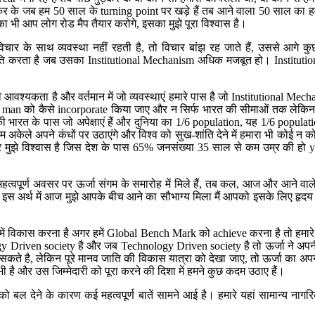
 हम 50 साल के turning point पर खड़े हैं तब आने वाला 50 साल का हमारा लक्ष्‍य 
का भी आप लोग रोड मैप तैयार करोगे, इसका मुझे पूरा विश्‍वास है।
 विचार के साथ व्‍यवस्‍था नहीं रहती है, तो विचार बांझ रह जाते हैं, उससे 
ब प्रगति करता है जब उसका Institutional Mechanism अधिक मजबूत हो। Institutiona
ण की आवश्‍यकता है और वर्तमान में जो व्‍यवस्‍थाएं हमारे पास है जो Institutional
man को कैसे incorporate किया जाए और न सिर्फ भारत की सीमाओं तक लेकिन Glo
विश्‍व की भारत के पास जो अपेक्षाएं हैं और दुनिया का 1/6 population, यह 1/6 
 हम अकेले अपने कंधों पर उठाएंगे और विश्‍व को सुख-शांति देने में हमारा भी को
विश्‍वास है जिस देश के पास 65% जनसंख्‍या 35 साल से कम उम्र की हो young 
‍वपूर्ण अवसर पर ऊर्जा संगम के समारोह में मिले हैं, तब कल, आज और आने वाले क
इस अर्थ में आज मुझे आपके बीच आने का सौभाग्‍य मिला मैं आपको इसके लिए हृदय स
 विकास करना है अगर हमें Global Bench Mark को achieve करना है तो हमारे लिये ऊर्
Driven society है और जब Technology Driven society है तो ऊर्जा ने अपनी 
ागर हो सकते है, लेकिन पूरे मानव जाति की विकास यात्रा को देखा जाए, तो ऊर्जा का
 भी है और उस जिम्‍मेदारी को पूरा करने की दिशा में हमने कुछ कदम उठाए हैं।
m को बल देने के कारण कई महत्‍वपूर्ण बातें सामने आई है। हमारे यहां सामान्‍य 