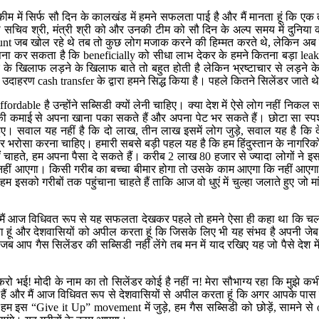
स्‍कीम में सिर्फ सौ दिन के कालखंड में हमने सफलता पाई है और मैं मानता हूं 
ो सचिव श्री, मंत्री श्री को और उनकी टीम को सौ दिन के अल्‍प समय में दुनिया की
t जब खोल रहे थे तब तो कुछ लोग मजाक करने की हिम्‍मत करते थे, लेकिन अब नह
्‍पना कर सकता है कि beneficially को सीधा लाभ देकर के हमने कितना बड़ा leaka
चार के खिलाफ लड़ने के खिलाफ बाते तो बहुत होती है लेकिन भ्रष्‍टाचार से लड़
 उदाहरण cash transfer के द्वारा हमने सिद्ध किया है। पहले कितने सिलेंडर जाते थ
le है उन्‍होंने सब्सिडी क्‍यों लेनी चाहिए। क्‍या देश में ऐसे लोग नहीं निकल सकते
ी कमाई से अपना खाना पका सकते हैं और अपना पेट भर सकते हैं। छोटा सा स्‍पर्
। सवाल यह नहीं है कि दो लाख, तीन लाख इसमें लोग जुड़े, सवाल यह है कि देश
पर भरोसा करना चाहिए। हमारी सबसे बड़ी पहल यह है कि हम हिंदुस्‍तान के नागर
ं चाहते, हम अपना पैसा दे सकते हैं। करीब 2 लाख 80 हजार से ज्‍यादा लोगों न
 नहीं आएगा। किसी गरीब का बच्‍चा बीमार होगा तो उसके काम आएगा कि नहीं आएग
 हम इसको गरीबों तक पहुंचाना चाहते हैं ताकि आज वो धुएं में चुल्‍हा जलाते हुए ज
मैं आज विधिवत रूप से यह सफलता देखकर पहले तो हमने ऐसा ही कहा था कि चलो ज
ा हूं और देशवासियों को अपील करता हूं कि जिसके लिए भी यह संभव है अपनी जेब
 जब आप गैस सिलेंडर की सब्सिडी नहीं लेंगे तब मन में याद रखिए यह जो पैसे देश 
रो भई! मोदी के नाम का तो सिलेंडर कोई है नहीं न! मेरा सौभाग्‍य रहा कि मुझे
 और मैं आज विधिवत रूप से देशवासियों से अपील करता हूं कि अगर आपके पास इस 
इस “Give it Up” movement में जुड़े, हम गैस सब्सिडी को छोड़ें, सामने से offer