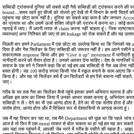
सब्सिडी ट्रांसफर्स दुनिया की सबसे बड़ी गैसे सब्सिडी को ट्रांसफर करने की 
bound…समय रहते हुए चीजों को तोलते हुए देखें तो मैं विभाग के सभी मित्रों क
पहुंचना यह छोटा काम नहीं है। दुनिया का सबसे बड़ा काम है और जनधन Accoun
का प्रयास था और उसमें ऊर्जा शक्ति जोड़ने की प्रारंभ में करना था। कोई कल
गहराई में जाए। मैं अपनी तरफ से claim करना नहीं चाहता हूं। जिस भ्रष्‍टा
व्‍यवस्‍थाएं अगर निश्चित की जाए तो हम leakage को रोक सकते हैं और यह उत्‍तम
पिछली बार हमने Parliament में एक छोटा सा उल्‍लेख किया था कि जिनको यह affordab
दिया है और गैस सिलेंडर के लिए सब्सिडी की जरूरत नहीं है। हम अपने पसीने क
सकारात्‍मक response किया और इस “Give it up” movement में भागीदारी हुए
भागीदारी करने को तैयार होता है। उनको अवसर देना चाहिए। देश के नागरिकों 
समाज के एक वर्ग ने जिसने कहा कि हां भई हम अब सब्सिडी से गैस अब लेना नही
बचत होगी। यह 100 करोड़ रुपया किसी गांव में स्‍कूल बनाने के काम आएगा कि
किया है। और यह जो सिलेंडर बचे हैं उन सिलेंडरों से हम पैसे बचाना नहीं चाहते,
जाए।
गरीब के घर तक गैस का सिलेंडर कैसे पहुंचे इसका हमने अभियान चलाया है और 
अधिक इस काम का जिम्‍मा लिया मैं उनका आभार व्यक्त करता हूं, अभिनंदन करत
सब्सिडी न लें। देने का भी एक आनंद होता है, देने का भी एक संतोष होता है और
संतोष होगा, आनंद होगा और मैं विधिवत रूप से देशवासियों से आग्रह करता हूं।
जब मैं यह विचार कर रहा था, तब मैंने Department को पूछा था कि पहले जांच क
आज है तो फिर मैं एक moral ताकत से बोल सकता था हां भई हम यह कर सकते हैं
आप यहां तक पहुंचने में, आपकी जेब भरने में गरीब के पसीने की महक है। आइए हम 