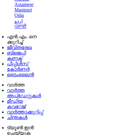
Assamese
Manipuri
Odia
اردو
ਪੰਜਾਬੀ
എൻ.എം. നെ
ക്കുറിച്ച്
ജീവിതരേഖ
ബിജെപി
കണക്ട്
പീപ്പിൾസ്
കോർണർ
ടൈംലൈൻ
വാർത്ത
വാർത്ത
അപ്ഡേറ്റുകൾ
മീഡിയ
കവറേജ്
വാർത്താക്കുറിപ്പ്
ചിന്തകൾ
ട്യൂൺ ഇൻ
ചെയ്യുക