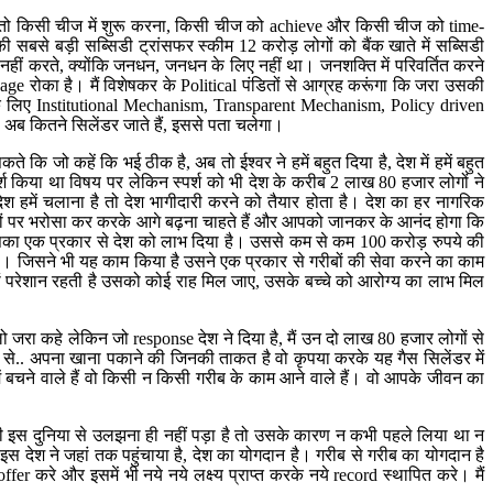
कि एक तो किसी चीज में शुरू करना, किसी चीज को achieve और किसी चीज को time-
 सबसे बड़ी सब्सिडी ट्रांसफर स्‍कीम 12 करोड़ लोगों को बैंक खाते में सब्सिडी
ीं करते, क्‍योंकि जनधन, जनधन के लिए नहीं था। जनशक्ति में परिवर्तित करने
ge रोका है। मैं विशेषकर के Political पंडितों से आग्रह करूंगा कि जरा उसकी
ने के लिए Institutional Mechanism, Transparent Mechanism, Policy driven
े अब कितने सिलेंडर जाते हैं, इससे पता चलेगा।
 कि जो कहें कि भई ठीक है, अब तो ईश्‍वर ने हमें बहुत दिया है, देश में हमें बहुत
श किया था विषय पर लेकिन स्‍पर्श को भी देश के करीब 2 लाख 80 हजार लोगों ने
 हमें चलाना है तो देश भागीदारी करने को तैयार होता है। देश का हर नागरिक
िकों पर भरोसा कर करके आगे बढ़ना चाहते हैं और आपको जानकर के आनंद होगा कि
े इसका एक प्रकार से देश को लाभ दिया है। उससे कम से कम 100 करोड़ रुपये की
ा। जिसने भी यह काम किया है उसने एक प्रकार से गरीबों की सेवा करने का काम
ो मां परेशान रहती है उसको कोई राह मिल जाए, उसके बच्‍चे को आरोग्‍य का लाभ मिल
रा कहे लेकिन जो response देश ने दिया है, मैं उन दो लाख 80 हजार लोगों से
 से.. अपना खाना पकाने की जिनकी ताकत है वो कृपया करके यह गैस सिलेंडर में
में बचने वाले हैं वो किसी न किसी गरीब के काम आने वाले हैं। वो आपके जीवन का
 कभी इस दुनिया से उलझना ही नहीं पड़ा है तो उसके कारण न कभी पहले लिया था न
देश ने जहां तक पहुंचाया है, देश का योगदान है। गरीब से गरीब का योगदान है
 करे और इसमें भी नये नये लक्ष्‍य प्राप्‍त करके नये record स्‍थापित करे। मैं