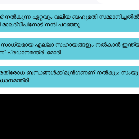
ക് നൽകുന്ന ഏറ്റവും വലിയ ബഹുമതി സമ്മാനിച്ചതിൽ
ി മാലദ്വീപിനോട് നന്ദി പറഞ്ഞു
ിന് സാധ്യമായ എല്ലാ സഹായങ്ങളും നൽകാൻ ഇന്ത്
: പ്രധാനമന്ത്രി മോദി
പ്രതിരോധ ബന്ധങ്ങൾക്ക് മുൻഗണണ് നൽകും: സംയു
ധാനമന്ത്രി