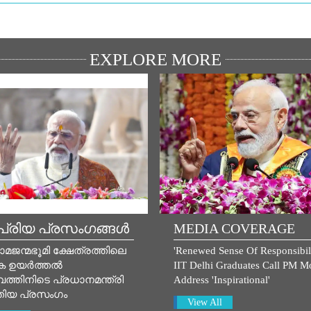
EXPLORE MORE
്രിയ പ്രസംഗങ്ങൾ
MEDIA COVERAGE
ാമജന്മഭൂമി ക്ഷേത്രത്തിലെ
'Renewed Sense Of Responsibili
ക ഉയർത്തൽ
IIT Delhi Graduates Call PM Mo
ത്തിനിടെ പ്രധാനമന്ത്രി
Address 'Inspirational'
തിയ പ്രസം​ഗം
View All