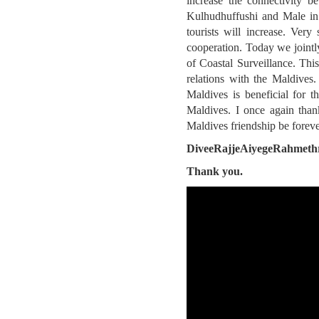
increase the connectivity b
Kulhudhuffushi and Male in 
tourists will increase. Ver
cooperation. Today we joint
of Coastal Surveillance. This
relations with the Maldives
Maldives is beneficial for t
Maldives. I once again than
Maldives friendship be foreve
DiveeRajjeAiyegeRahmet
Thank you.