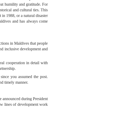
eat humility and gratitude. For
orical and cultural ties. This
 in 1988, or a natural disaster
 Maldives and has always come
ections in Maldives that people
 and inclusive development and
ral cooperation in detail with
rtnership.
n since you assumed the post.
nd timely manner.
ge announced during President
new lines of development work