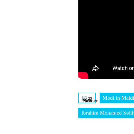
Tags
Modi in Mald
Ibrahim Mohamed Soli