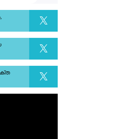
,
യ
ക്ത