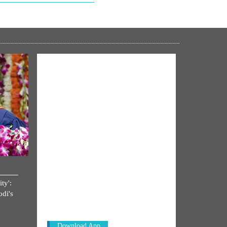
NM ON THE GO
ty':
Always be the first to hear from the
di's
PM. Get the App Now!
Download App