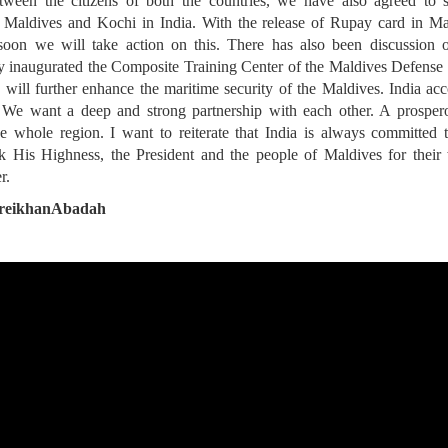
etween the citizens of both the countries, we have also agreed to s
Maldives and Kochi in India. With the release of Rupay card in Ma
y soon we will take action on this. There has also been discussion 
ly inaugurated the Composite Training Center of the Maldives Defense
 will further enhance the maritime security of the Maldives. India ac
. We want a deep and strong partnership with each other. A prosper
he whole region. I want to reiterate that India is always committed 
k His Highness, the President and the people of Maldives for their
r.
hreikhanAbadah