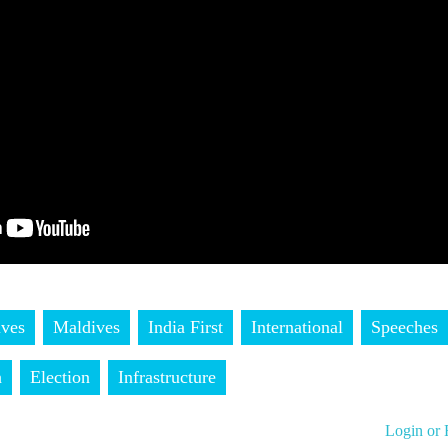
ives
Maldives
India First
International
Speeches
h
Election
Infrastructure
Login or 