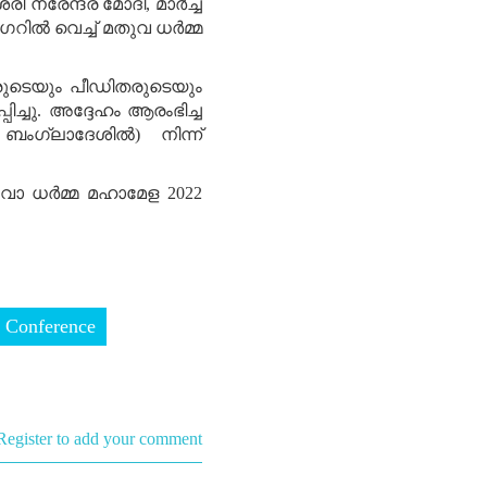
രീ നരേന്ദ്ര മോദി, മാർച്ച്
ഗറിൽ വെച്ച് മതുവ ധർമ്മ
ടവരുടെയും പീഡിതരുടെയും
ിച്ചു. അദ്ദേഹം ആരംഭിച്ച
ംഗ്ലാദേശിൽ) നിന്ന്
 ധർമ്മ മഹാമേള 2022
 Conference
Register to add your comment