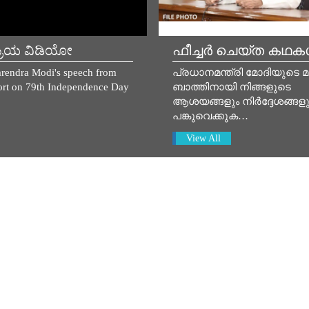
್ರಿಯ ವಿಡಿಯೋ
ഫീച്ചർ ചെയ്ത കഥ
rendra Modi's speech from
പ്രധാനമന്ത്രി മോദിയുടെ 
rt on 79th Independence Day
ബാത്തിനായി നിങ്ങളുടെ
ആശയങ്ങളും നിർദ്ദേശങ്ങളു
പങ്കുവെക്കുക…
View All
 മീഡിയ കോർണർ 2026 ഓഗസ
August 07, 2026