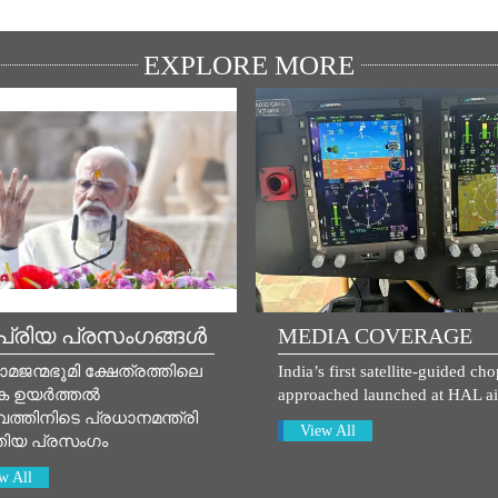
EXPLORE MORE
്രിയ പ്രസംഗങ്ങൾ
MEDIA COVERAGE
ാമജന്മഭൂമി ക്ഷേത്രത്തിലെ
India’s first satellite-guided ch
ക ഉയർത്തൽ
approached launched at HAL ai
ത്തിനിടെ പ്രധാനമന്ത്രി
View All
തിയ പ്രസം​ഗം
w All