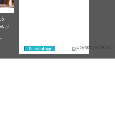
കൾ
NM ON THE GO
മൻ കി
Always be the first to hear from the
PM. Get the App Now!
ം
Download App
്റ്റ് 07