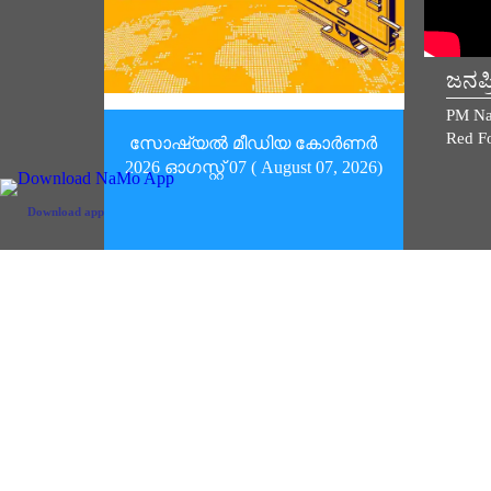
ಜನಪ
PM Na
Red Fo
സോഷ്യൽ മീഡിയ കോർണർ
2026 ഓഗസ്റ്റ് 07 ( August 07, 2026)
Download app
സോഷ്യൽ
Share