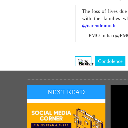
The loss of lives du
with the families w
@narendramodi
— PMO India (@PM
Tags
Condolence
NEXT READ