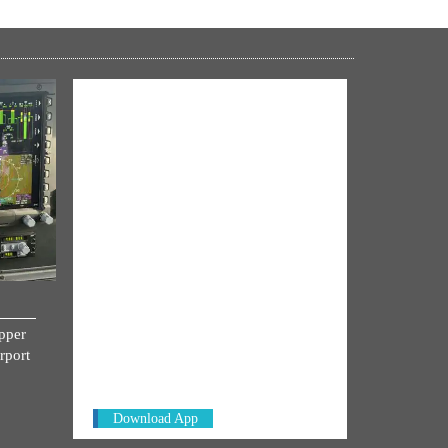
NM ON THE GO
opper
Always be the first to hear from the
rport
PM. Get the App Now!
Download App