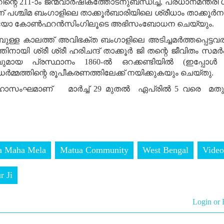
ൂറിന്റെ 211-ാം ജന്മവാർഷികത്തോടനുബന്ധിച്ച്, പ്രധാനമന്ത്രി ശ്
 ന് പശ്ചിമ ബംഗാളിലെ താക്കൂർബാരിയിലെ ശ്രീധാം താക്കൂർന
ീഡിയോ കോൺഫറൻസിംഗിലൂടെ അഭിസംബോധന ചെയ്യും.
മ്പുള്ള കാലത്ത് അവിഭക്ത ബംഗാളിലെ അടിച്ചമർത്തപ്പെട്
തിനായി ശ്രീ ശ്രീ ഹരിചന്ദ് താക്കൂർ ജി തന്റെ ജീവിതം സമർപ്പ
മായ പ്രസ്ഥാനം 1860-ൽ ഒറക്കണ്ടിയിൽ (ഇപ്പോൾ ബ
ധർമ്മത്തിന്റെ രൂപീകരണത്തിലേക്ക് നയിക്കുകയും ചെയ്തു.
ഹാസംഘമാണ് മാർച്ച് 29 മുതൽ ഏപ്രിൽ 5 വരെ മതുവാ
a Maha Mela
Matua Community
West Bengal
Video
r Ji
Login or 