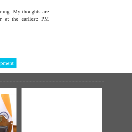
ening. My thoughts are
r at the earliest: PM
opment