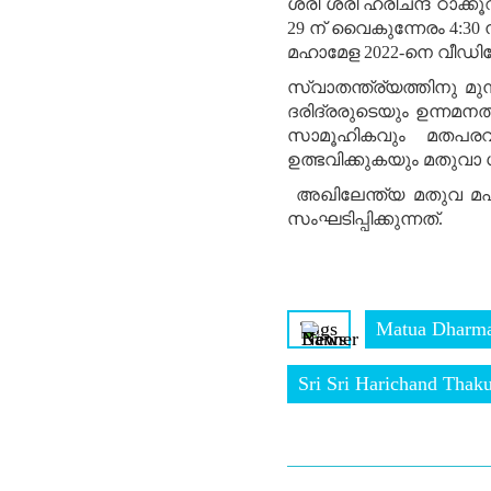
ശ്രീ ശ്രീ ഹരിചന്ദ് ഠാക്ക
29 ന് വൈകുന്നേരം 4:30
മഹാമേള 2022-നെ വ
സ്വാതന്ത്ര്യത്തിനു മു
ദരിദ്രരുടെയും ഉന്നമനത്
സാമൂഹികവും മതപരവു
ഉത്ഭവിക്കുകയും മതുവാ 
അഖിലേന്ത്യ മതുവ മ
സംഘടിപ്പിക്കുന്നത്.
Tags
Matua Dharm
Sri Sri Harichand Thaku