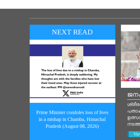
NEXT READ
ജനപ
ശ്രീര
പതാ
Prime Minister condoles loss of lives
ഉത്സവ
in a mishap in Chamba, Himachal
നടത്
Pradesh (August 08, 2026)
Vie