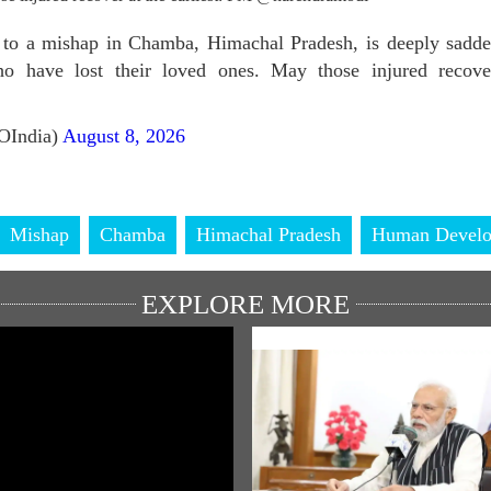
e to a mishap in Chamba, Himachal Pradesh, is deeply sadd
ho have lost their loved ones. May those injured recove
OIndia)
August 8, 2026
Mishap
Chamba
Himachal Pradesh
Human Devel
EXPLORE MORE