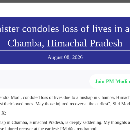
ster condoles loss of lives in 
Chamba, Himachal Pradesh
August 08, 2026
Join PM Modi
endra Modi, condoled loss of lives due to a mishap in Chamba, Himac
t their loved ones. May those injured recover at the earliest", Shri Modi
n X:
ishap in Chamba, Himachal Pradesh, is deeply saddening. My thoughts a
ose injured recover at the earliest: PM @narendramodi