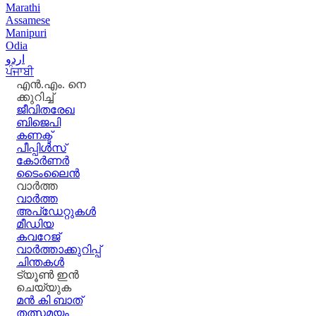
Marathi
Assamese
Manipuri
Odia
اردو
ਪੰਜਾਬੀ
എൻ.എം. നെ
ക്കുറിച്ച്
ജീവിതരേഖ
ബിജെപി
കണക്ട്
പീപ്പിൾസ്
കോർണർ
ടൈംലൈൻ
വാർത്ത
വാർത്ത
അപ്ഡേറ്റുകൾ
മീഡിയ
കവറേജ്
വാർത്താക്കുറിപ്പ്
ചിന്തകൾ
ട്യൂൺ ഇൻ
ചെയ്യുക
മൻ കി ബാത്
തത്സമയം