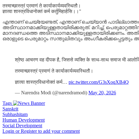
तस्माच्छास्त्रं प्रमाणं ते कार्याकार्यव्यवस्थितौ।
ज्ञात्वा शास्त्रविधानोक्तं कर्म कर्तुमिहार्हसि।।"
എന്താണ് ചെയ്യേണ്ടത്, എന്താണ് ചെയ്യാൻ പാടില്ലാ
അടിസ്ഥാനമാക്കിയുള്ളതായിരിക്കരുത്. മറിച്ച്, പെരുമാറ
മാനദണ്ഡത്തെ അടിസ്ഥാനമാക്കിയുള്ളതായിരിക്കണം. അത
ഒരാളുടെ പെരുമാറ്റം സന്തുലിതവും അംഗീകരിക്കപ്പെട്ടതും 
श्रेष्ठ आचरण वह दीपक है, जिससे व्यक्ति के साथ-साथ समाज भी आलोकित होता
तस्माच्छास्त्रं प्रमाणं ते कार्याकार्यव्यवस्थितौ।
ज्ञात्वा शास्त्रविधानोक्तं कर्म…
pic.twitter.com/G3sXoqXB4Q
— Narendra Modi (@narendramodi)
May 20, 2026
Tags
Sanskrit
Subhashitam
Human Development
Social Development
Login or Register to add your comment