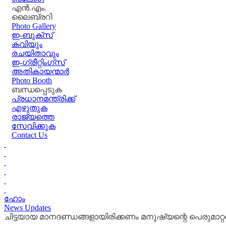
എൻ.എം.
ലൈബ്രറി
Photo Gallery
ഇ-ബുക്‌സ്
കവിയും
രചയിതാവും
ഇ-ഗ്രീറ്റിംഗ്‌സ്
അതികായന്മാർ
Photo Booth
ബന്ധപ്പെടുക
പ്രധാനമന്ത്രിക്ക്
എഴുതുക
രാജ്യത്തെ
സേവിക്കുക
Contact Us
ഹോം
News Updates
ചിട്ടയായ മാനദണ്ഡങ്ങളായിരിക്കണം മനുഷ്യന്റെ പെരുമാറ്റത