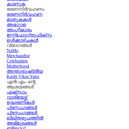
കാണുക
ഭരണനിര്‍വഹണം
ഭരണനിര്‍വഹണ
മാതൃകകൾ
ആഗോള
അംഗീകാരം
ഇന്ഫോഗ്രാഫിക്സ
ഉള്‍ക്കാഴ്‌ചകൾ
വിഭാഗങ്ങൾ
NaMo
Merchandise
Celebrating
Motherhood
അന്താരാഷ്‌ട്രീയ
Kashi Vikas Yatra
എൻ.എം- ന്റെ
ആശയങ്ങൾ
എക്സാം
വാരിയേഴ്സ്
ഉദ്ധരണികള്‍
പ്രസംഗങ്ങള്‍
പ്രസംഗങ്ങൾ
ലിഖിതരൂപത്തിൽ
അഭിമുഖങ്ങൾ
ബ്ലോഗ്