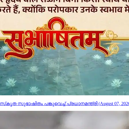
ത സുഭാഷിതം പങ്കുവെച്ച് പ്രധാനമന്ത്രി (August 07, 202