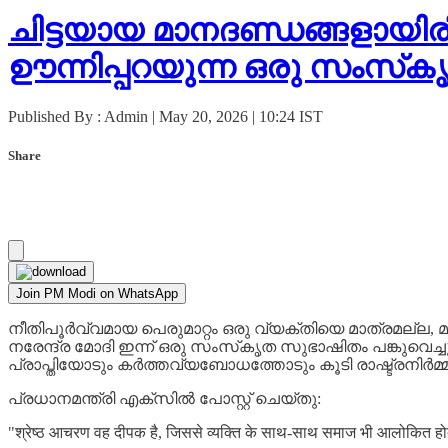
ചിട്ടയായ മാനദണ്ഡങ്ങളായിരി
ഊന്നിപ്പറയുന്ന ഒരു സംസ്‌കൃ
Published By : Admin | May 20, 2026 | 10:24 IST
Share
Join PM Modi on WhatsApp
നീതിപൂർവ്വമായ പെരുമാറ്റം ഒരു വ്യക്തിയെ മാത്രമല്ല, മറിച
നരേന്ദ്ര മോദി ഇന്ന് ഒരു സംസ്‌കൃത സുഭാഷിതം പങ്കുവെച
പ്രാപ്തിയോടും കർത്തവ്യബോധത്തോടും കൂടി രാഷ്ട്രനിർമ്മാ
പ്രധാനമന്ത്രി എക്സിൽ പോസ്റ്റ് ചെയ്തു:
"श्रेष्ठ आचरण वह दीपक है, जिससे व्यक्ति के साथ-साथ समाज भी आलोकित होता है। इ