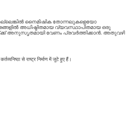
ോ അല്ലെങ്കിൽ നൈമിഷിക തോന്നലുകളെയോ
സ്ത്രങ്ങളിൽ അധിഷ്ഠിതമായ വ്യവസ്ഥാപിതമായ ഒരു
്ക്ക് അനുസൃതമായി വേണം പ്രവർത്തിക്കാൻ. അതുവഴി
ष्ठा से राष्ट्र निर्माण में जुटे हुए हैं।