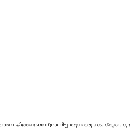
്തെ നയിക്കേണ്ടതെന്ന് ഊന്നിപ്പറയുന്ന ഒരു സംസ്‌കൃത സുഭാഷ