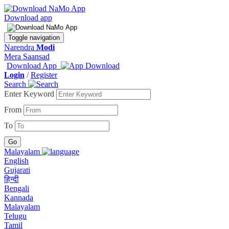
Download app
Toggle navigation
Narendra
Modi
Mera Saansad
Download App
Login
/
Register
Search
Enter Keyword
From
To
Malayalam
English
Gujarati
हिन्दी
Bengali
Kannada
Malayalam
Telugu
Tamil