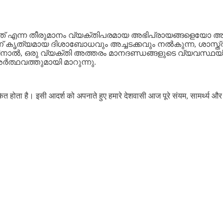
ത്തത് എന്ന തീരുമാനം വ്യക്തിപരമായ അഭിപ്രായങ്ങളെയ
്റത്തിന് കൃത്യമായ ദിശാബോധവും അച്ചടക്കവും നൽകുന്ന, ശാ
ിനാൽ, ഒരു വ്യക്തി അത്തരം മാനദണ്ഡങ്ങളുടെ വ്യവസ്ഥയ
അർത്ഥവത്തുമായി മാറുന്നു.
 है। इसी आदर्श को अपनाते हुए हमारे देशवासी आज पूरे संयम, सामर्थ्य और कर्तव्यनि