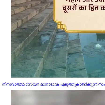
നിസ്വാർത്ഥ സേവന മനോഭാവം ‍എടുത്തുകാണിക്കുന്ന സംസ്‌കൃ