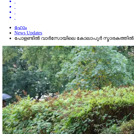
ഹോം
News Updates
പോളണ്ടില്‍ വാര്‍സോയിലെ കോലാപൂര്‍ സ്മാരകത്തില്‍ പ്ര