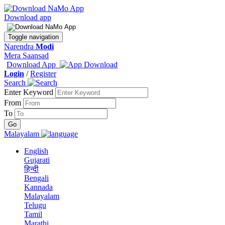
Download app
Toggle navigation
Narendra
Modi
Mera Saansad
Download App
Login
/
Register
Search
Enter Keyword
From
To
Malayalam
English
Gujarati
हिन्दी
Bengali
Kannada
Malayalam
Telugu
Tamil
Marathi