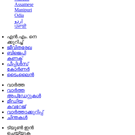
Assamese
Manipuri
Odia
اردو
ਪੰਜਾਬੀ
എൻ.എം. നെ
ക്കുറിച്ച്
ജീവിതരേഖ
ബിജെപി
കണക്ട്
പീപ്പിൾസ്
കോർണർ
ടൈംലൈൻ
വാർത്ത
വാർത്ത
അപ്ഡേറ്റുകൾ
മീഡിയ
കവറേജ്
വാർത്താക്കുറിപ്പ്
ചിന്തകൾ
ട്യൂൺ ഇൻ
ചെയ്യുക