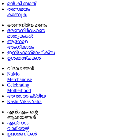
മൻ കി ബാത്
തത്സമയം
കാണുക
ഭരണനിര്‍വഹണം
ഭരണനിര്‍വഹണ
മാതൃകകൾ
ആഗോള
അംഗീകാരം
ഇന്ഫോഗ്രാഫിക്സ
ഉള്‍ക്കാഴ്‌ചകൾ
വിഭാഗങ്ങൾ
NaMo
Merchandise
Celebrating
Motherhood
അന്താരാഷ്‌ട്രീയ
Kashi Vikas Yatra
എൻ.എം- ന്റെ
ആശയങ്ങൾ
എക്സാം
വാരിയേഴ്സ്
ഉദ്ധരണികള്‍