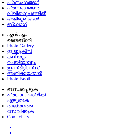
പ്രസംഗങ്ങള്‍
പ്രസംഗങ്ങൾ
ലിഖിതരൂപത്തിൽ
അഭിമുഖങ്ങൾ
ബ്ലോഗ്
എൻ.എം.
ലൈബ്രറി
Photo Gallery
ഇ-ബുക്‌സ്
കവിയും
രചയിതാവും
ഇ-ഗ്രീറ്റിംഗ്‌സ്
അതികായന്മാർ
Photo Booth
ബന്ധപ്പെടുക
പ്രധാനമന്ത്രിക്ക്
എഴുതുക
രാജ്യത്തെ
സേവിക്കുക
Contact Us