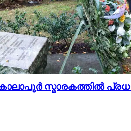
ാപൂര്‍ സ്മാരകത്തില്‍ പ്രധാന