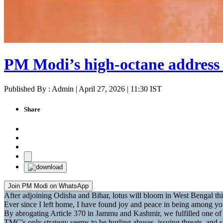
PM Modi’s high-octane address 
Published By : Admin | April 27, 2026 | 11:30 IST
Share
Join PM Modi on WhatsApp
After adjoining Odisha and Bihar, lotus will bloom in West Bengal thi
Ever since I left home, I have found joy and peace in being among y
By abrogating Article 370 in Jammu and Kashmir, we fulfilled one o
TMC's only strategy seems to be hurling abuses, issuing threats, an