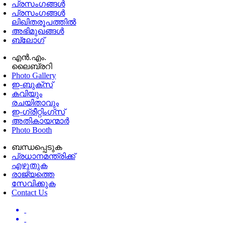
പ്രസംഗങ്ങള്‍
പ്രസംഗങ്ങൾ
ലിഖിതരൂപത്തിൽ
അഭിമുഖങ്ങൾ
ബ്ലോഗ്
എൻ.എം.
ലൈബ്രറി
Photo Gallery
ഇ-ബുക്‌സ്
കവിയും
രചയിതാവും
ഇ-ഗ്രീറ്റിംഗ്‌സ്
അതികായന്മാർ
Photo Booth
ബന്ധപ്പെടുക
പ്രധാനമന്ത്രിക്ക്
എഴുതുക
രാജ്യത്തെ
സേവിക്കുക
Contact Us