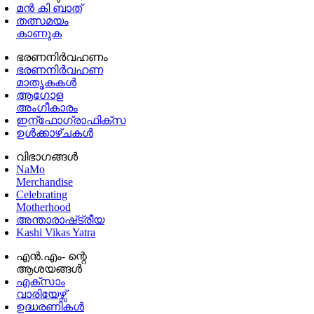
മൻ കി ബാത്
തത്സമയം
കാണുക
ഭരണനിര്‍വഹണം
ഭരണനിര്‍വഹണ
മാതൃകകൾ
ആഗോള
അംഗീകാരം
ഇന്ഫോഗ്രാഫിക്സ
ഉള്‍ക്കാഴ്‌ചകൾ
വിഭാഗങ്ങൾ
NaMo
Merchandise
Celebrating
Motherhood
അന്താരാഷ്‌ട്രീയ
Kashi Vikas Yatra
എൻ.എം- ന്റെ
ആശയങ്ങൾ
എക്സാം
വാരിയേഴ്സ്
ഉദ്ധരണികള്‍