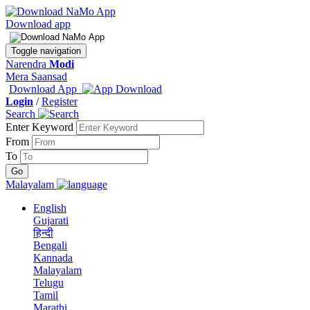
Download app
Toggle navigation
Narendra
Modi
Mera Saansad
Download App
Login
/
Register
Search
Enter Keyword
From
To
Malayalam
English
Gujarati
हिन्दी
Bengali
Kannada
Malayalam
Telugu
Tamil
Marathi