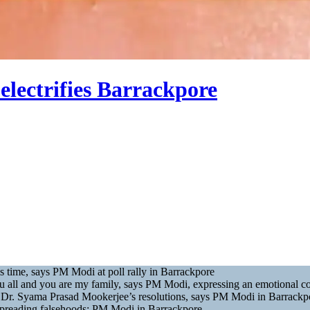
electrifies Barrackpore
s time, says PM Modi at poll rally in Barrackpore
ou all and you are my family, says PM Modi, expressing an emotional c
f Dr. Syama Prasad Mookerjee’s resolutions, says PM Modi in Barrackp
d spreading falsehoods: PM Modi in Barrackpore