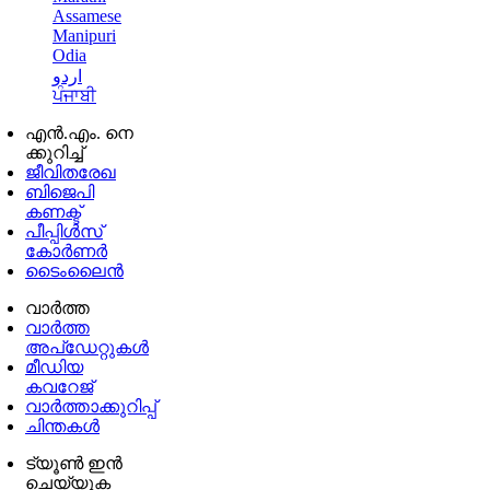
Assamese
Manipuri
Odia
اردو
ਪੰਜਾਬੀ
എൻ.എം. നെ
ക്കുറിച്ച്
ജീവിതരേഖ
ബിജെപി
കണക്ട്
പീപ്പിൾസ്
കോർണർ
ടൈംലൈൻ
വാർത്ത
വാർത്ത
അപ്ഡേറ്റുകൾ
മീഡിയ
കവറേജ്
വാർത്താക്കുറിപ്പ്
ചിന്തകൾ
ട്യൂൺ ഇൻ
ചെയ്യുക