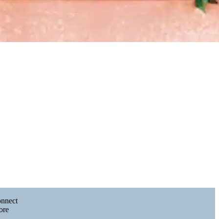
onnect
ore