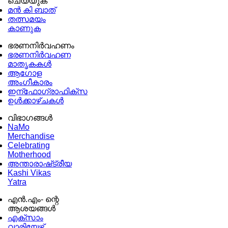
ചെയ്യുക
മൻ കി ബാത്
തത്സമയം
കാണുക
ഭരണനിര്‍വഹണം
ഭരണനിര്‍വഹണ
മാതൃകകൾ
ആഗോള
അംഗീകാരം
ഇന്ഫോഗ്രാഫിക്സ
ഉള്‍ക്കാഴ്‌ചകൾ
വിഭാഗങ്ങൾ
NaMo
Merchandise
Celebrating
Motherhood
അന്താരാഷ്‌ട്രീയ
Kashi Vikas
Yatra
എൻ.എം- ന്റെ
ആശയങ്ങൾ
എക്സാം
വാരിയേഴ്സ്