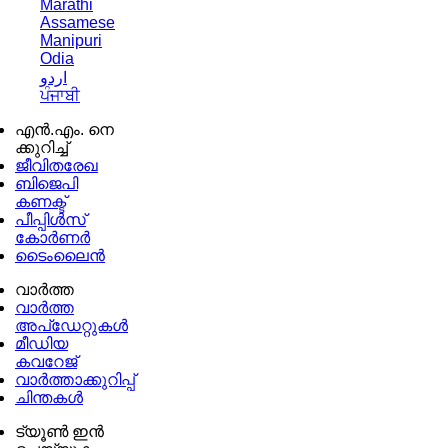
Marathi
Assamese
Manipuri
Odia
اردو
ਪੰਜਾਬੀ
എൻ.എം. നെ
ക്കുറിച്ച്
ജീവിതരേഖ
ബിജെപി
കണക്ട്
പീപ്പിൾസ്
കോർണർ
ടൈംലൈൻ
വാർത്ത
വാർത്ത
അപ്ഡേറ്റുകൾ
മീഡിയ
കവറേജ്
വാർത്താക്കുറിപ്പ്
ചിന്തകൾ
ട്യൂൺ ഇൻ