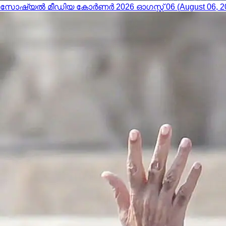
സോഷ്യൽ മീഡിയ കോർണർ 2026 ഓഗസ്റ്റ് 06 (August 06, 2