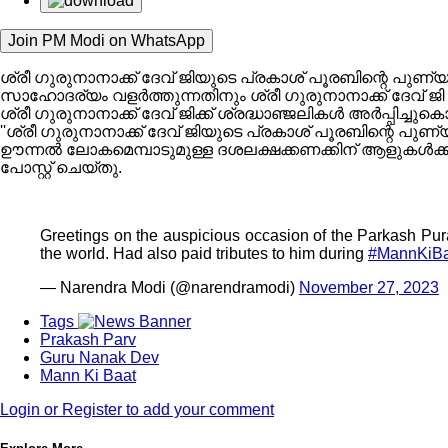
Join PM Modi on WhatsApp
ശ്രീ ഗുരുനാനാക്ക് ദേവ് ജിയുടെ പ്രകാശ് പൂരബിന്റെ പുണ്
സാഹോദര്യം വളര്‍ത്തുന്നതിനും ശ്രീ ഗുരുനാനാക്ക് ദേവ് ജി
ശ്രീ ഗുരുനാനാക്ക് ദേവ് ജിക്ക് ശ്രദ്ധാഞ്ജലികള്‍ അര്‍പ്പിച്ചു
''ശ്രീ ഗുരുനാനാക്ക് ദേവ് ജിയുടെ പ്രകാശ് പൂരബിന്റെ 
ഊന്നല്‍ ലോകമെമ്പാടുമുള്ള ദശലക്ഷക്കണക്കിന് ആളുകള്‍ക്ക് ശക
പോസ്റ്റ് ചെയ്തു.
Greetings on the auspicious occasion of the Parkash Pura
the world. Had also paid tributes to him during
#MannKiBa
— Narendra Modi (@narendramodi)
November 27, 2023
Tags
Prakash Parv
Guru Nanak Dev
Mann Ki Baat
Login or Register to add your comment