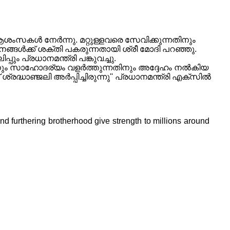
് ആശംസകൾ നേർന്നു. മറ്റുള്ളവരെ സേവിക്കുന്നതിനും
ങ്ങള്‍ക്ക് ശക്തി പകരുന്നതായി ശ്രീ മോദി പറഞ്ഞു.
പ്പും പ്രധാനമന്ത്രി പങ്കുവച്ചു.
തിനും സാഹോദര്യം വളർത്തുന്നതിനും അദ്ദേഹം നല്‍കിയ
ധാഞ്ജലി അര്‍പ്പിച്ചിരുന്നു'' പ്രധാനമന്ത്രി എക്‌സില്‍
d furthering brotherhood give strength to millions around