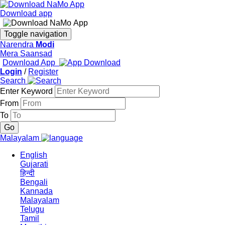
Download app
Toggle navigation
Narendra
Modi
Mera Saansad
Download App
Login
/
Register
Search
Enter Keyword
From
To
Malayalam
English
Gujarati
हिन्दी
Bengali
Kannada
Malayalam
Telugu
Tamil