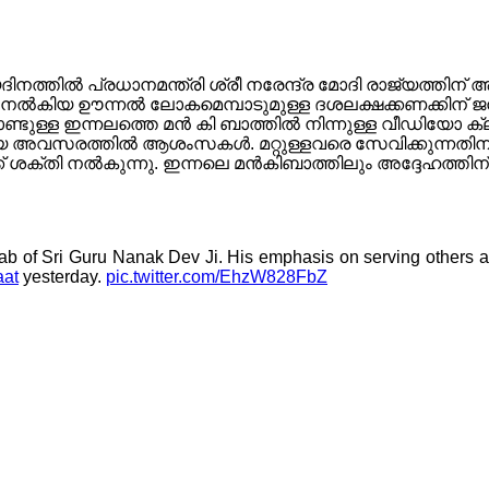
യദിനത്തിൽ പ്രധാനമന്ത്രി ശ്രീ നരേന്ദ്ര മോദി രാജ്യത്തിന
 നല്‍കിയ ഊന്നല്‍ ലോകമെമ്പാടുമുള്ള ദശലക്ഷക്കണക്കിന് ജന
കൊണ്ടുള്ള ഇന്നലത്തെ മന്‍ കി ബാത്തില്‍ നിന്നുള്ള വീഡിയോ ക്ലി
പുണ്യ അവസരത്തില്‍ ആശംസകള്‍. മറ്റുള്ളവരെ സേവിക്കുന്ന
്തി നല്‍കുന്നു. ഇന്നലെ മന്‍കിബാത്തിലും അദ്ദേഹത്തിന് ശ്രദ്
b of Sri Guru Nanak Dev Ji. His emphasis on serving others an
at
yesterday.
pic.twitter.com/EhzW828FbZ