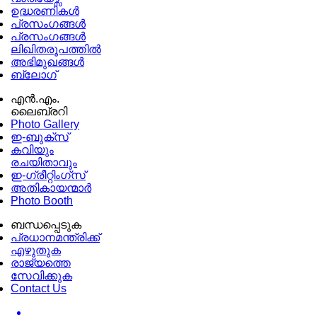
ഉദ്ധരണികള്‍
പ്രസംഗങ്ങള്‍
പ്രസംഗങ്ങൾ
ലിഖിതരൂപത്തിൽ
അഭിമുഖങ്ങൾ
ബ്ലോഗ്
എൻ.എം.
ലൈബ്രറി
Photo Gallery
ഇ-ബുക്‌സ്
കവിയും
രചയിതാവും
ഇ-ഗ്രീറ്റിംഗ്‌സ്
അതികായന്മാർ
Photo Booth
ബന്ധപ്പെടുക
പ്രധാനമന്ത്രിക്ക്
എഴുതുക
രാജ്യത്തെ
സേവിക്കുക
Contact Us