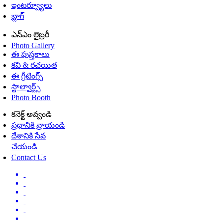
ఇంటర్వ్యూలు
బ్లాగ్
ఎన్ఎం లైబ్రరీ
Photo Gallery
ఈ పుస్తకాలు
కవి & రచయిత
ఈ గ్రీటింగ్స్
స్టాల్వార్ట్స్
Photo Booth
కనెక్ట్ అవ్వండి
ప్రధానికి వ్రాయండి
దేశానికి సేవ
చేయండి
Contact Us