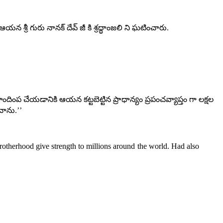
న శ్రీ గురు నానక్ దేవ్ జీ కి శ్రద్ధాంజలి ని ఘటించారు.
ందింప చేయడానికి ఆయన కట్టబెట్టిన ప్రాధాన్యం ప్రపంచవ్యాప్తం గా లక్షల
చాను.’’
rotherhood give strength to millions around the world. Had also