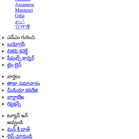
Assamese
Manipuri
Odia
اردو
ਪੰਜਾਬੀ
ఎన్ఎం గురించి
బయోగ్రఫీ
బిజెపి కనెక్ట్
పీపుల్స్ కార్నర్
టైం లైన్
వార్తలు
తాజా సమాచారం
మీడియా కవరేజి
వార్తాలేఖ
రిఫ్లెక్షన్స్
ట్యూన్ ఇన్
అవ్వండి
మన్ కీ బాత్
లైవ్ చూడండి