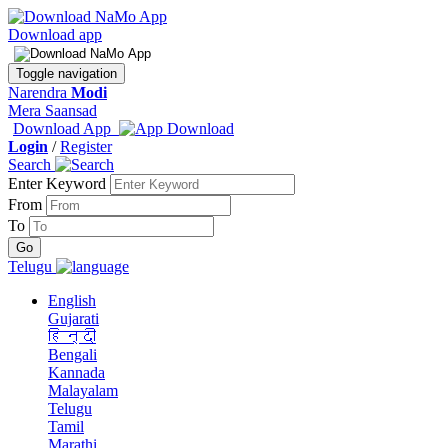
Download app
Toggle navigation
Narendra
Modi
Mera Saansad
Download App
Login
/
Register
Search
Enter Keyword
From
To
Telugu
English
Gujarati
हिन्दी
Bengali
Kannada
Malayalam
Telugu
Tamil
Marathi