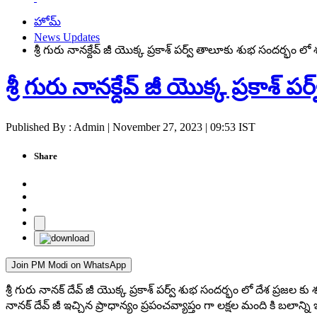
హోమ్
News Updates
శ్రీ గురు నానక్దేవ్ జీ యొక్క ప్రకాశ్ పర్వ్ తాలూకు శుభ సందర్భం ల
శ్రీ గురు నానక్దేవ్ జీ యొక్క ప్రకా
Published By : Admin | November 27, 2023 | 09:53 IST
Share
Join PM Modi on WhatsApp
శ్రీ గురు నానక్ దేవ్ జీ యొక్క ప్రకాశ్ పర్వ్ శుభ సందర్భం లో దేశ ప్రజల 
నానక్ దేవ్ జీ ఇచ్చిన ప్రాధాన్యం ప్రపంచవ్యాప్తం గా లక్షల మంది కి బలాన్ని ఇస