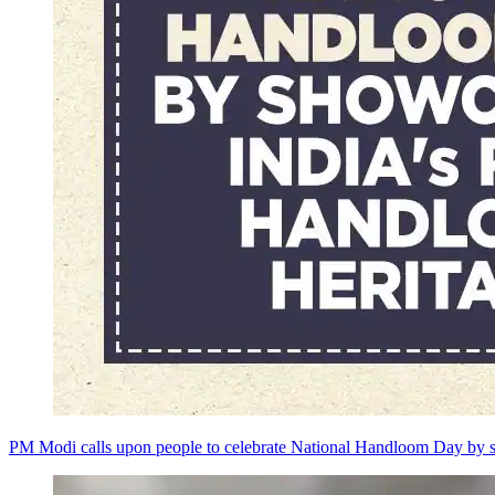
PM Modi calls upon people to celebrate National Handloom Day by s