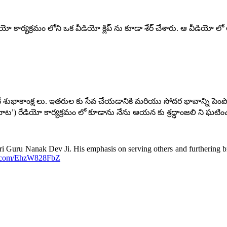
 కార్యక్రమం లోని ఒక వీడియో క్లిప్ ను కూడా శేర్ చేశారు. ఆ వీడియో లో ఆయ
 ఇవే శుభాకాంక్ష లు. ఇతరుల కు సేవ చేయడానికి మరియు సోదర భావాన్ని పెంపొ
 మాట’) రేడియో కార్యక్రమం లో కూడాను నేను ఆయన కు శ్రద్ధాంజలి ని ఘటిం
ri Guru Nanak Dev Ji. His emphasis on serving others and furthering b
er.com/EhzW828FbZ