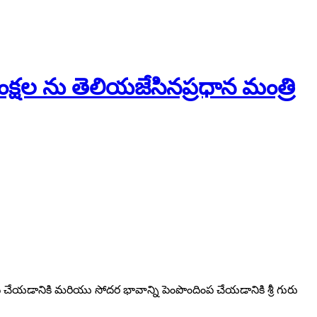
ాంక్షల ను తెలియజేసినప్రధాన మంత్రి
కు సేవ చేయడానికి మరియు సోదర భావాన్ని పెంపొందింప చేయడానికి శ్రీ గురు