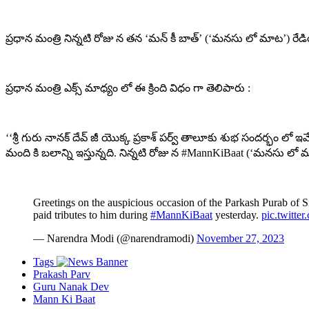
ప్రధాన మంత్రి నిన్నటి రోజు న తన ‘మన్ కీ బాత్’ (‘మనసు లో మాట’) రేడియో
ప్రధాన మంత్రి ఎక్స్ మాధ్యం లో ఈ క్రింది విధం గా తెలిపారు :
‘‘శ్రీ గురు నానక్ దేవ్ జీ యొక్క ప్రకాశ్ పర్వ్ తాలూకు శుభ సందర్భం లో
మంది కి బలాన్ని ఇస్తున్నది. నిన్నటి రోజు న #MannKiBaat (‘మనసు లో
Greetings on the auspicious occasion of the Parkash Purab of S
paid tributes to him during
#MannKiBaat
yesterday.
pic.twitt
— Narendra Modi (@narendramodi)
November 27, 2023
Tags
Prakash Parv
Guru Nanak Dev
Mann Ki Baat