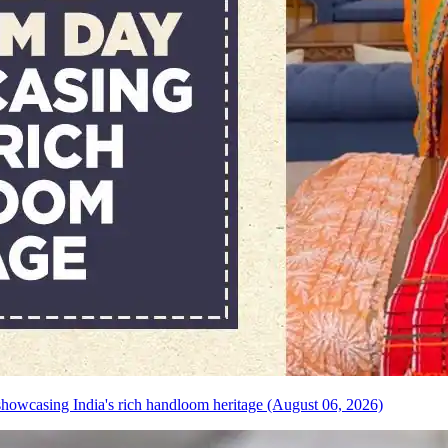
howcasing India's rich handloom heritage (August 06, 2026)