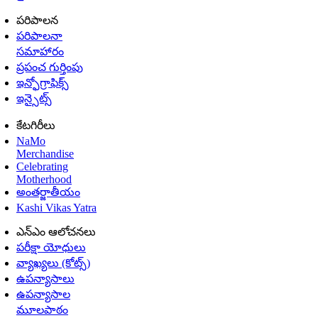
పరిపాలన
పరిపాలనా
సమాహారం
ప్రపంచ గుర్తింపు
ఇన్ఫోగ్రాఫిక్స్
ఇన్సైట్స్
కేటగిరీలు
NaMo
Merchandise
Celebrating
Motherhood
అంతర్జాతీయం
Kashi Vikas Yatra
ఎన్ఎం ఆలోచనలు
పరీక్షా యోధులు
వ్యాఖ్యలు (కోట్స్)
ఉపన్యాసాలు
ఉపన్యాసాల
మూలపాఠం