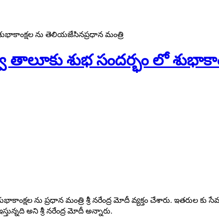
ో శుభాకాంక్షల ను తెలియజేసినప్రధాన మంత్రి
శ్ పర్వ్ తాలూకు శుభ సందర్భం లో శుభాక
కు శుభాకాంక్షల ను ప్రధాన మంత్రి శ్రీ నరేంద్ర మోదీ వ్యక్తం చేశారు. ఇతరుల 
్తున్నది అని శ్రీ నరేంద్ర మోదీ అన్నారు.