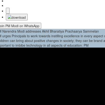
Join PM Modi on WhatsApp
 Narendra Modi addresses Akhil Bharatiya Prachaarya Sammelan
 urges Principals to work towards instilling excellence in every aspect o
ildren can bring about positive changes in society; they can be bra
portant to imbibe technology in all aspects of education: PM