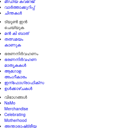
മീഡിയ കവറേജ്
വാർത്താക്കുറിപ്പ്
ചിന്തകൾ
ട്യൂൺ ഇൻ
ചെയ്യുക
മൻ കി ബാത്
തത്സമയം
കാണുക
ഭരണനിര്‍വഹണം
ഭരണനിര്‍വഹണ
മാതൃകകൾ
ആഗോള
അംഗീകാരം
ഇന്ഫോഗ്രാഫിക്സ
ഉള്‍ക്കാഴ്‌ചകൾ
വിഭാഗങ്ങൾ
NaMo
Merchandise
Celebrating
Motherhood
അന്താരാഷ്‌ട്രീയ