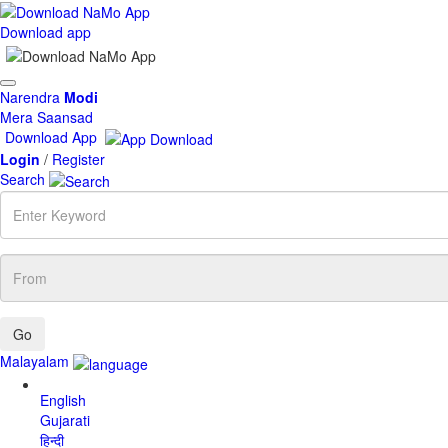
Download app
Toggle
Narendra
Modi
navigation
Mera Saansad
Download App
Login
/
Register
Search
Enter
Keyword
From
Malayalam
English
Gujarati
हिन्दी