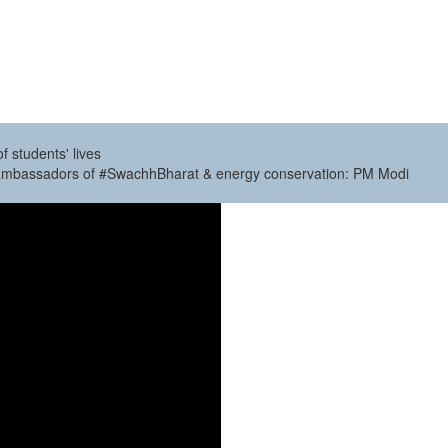
f students' lives
nd ambassadors of #SwachhBharat & energy conservation: PM Modi