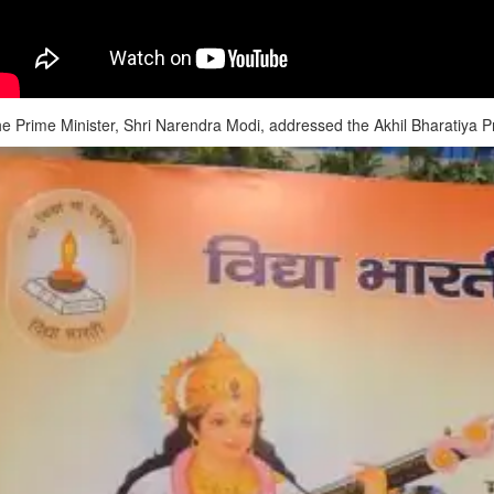
e Prime Minister, Shri Narendra Modi, addressed the Akhil Bharatiya 