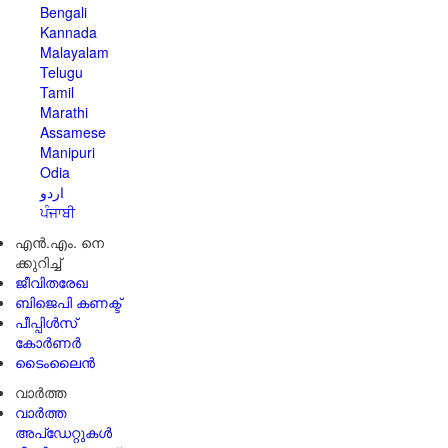
Bengali
Kannada
Malayalam
Telugu
Tamil
Marathi
Assamese
Manipuri
Odia
اردو
ਪੰਜਾਬੀ
എൻ.എം. നെ
ക്കുറിച്ച്
ജീവിതരേഖ
ബിജെപി കണക്ട്
പീപ്പിൾസ്
കോർണർ
ടൈംലൈൻ
വാർത്ത
വാർത്ത
അപ്ഡേറ്റുകൾ