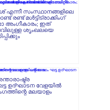
േശ് എന്നീ സംസ്ഥാനങ്ങളിലെ
് രണ്ട് മൾട്ടിട്രാക്കിംഗ്
ിസഭാ അംഗീകാരം; ഇത്
വിലുള്ള ശൃംഖലയെ
പിക്കും
താരാഷ്ട്ര
 ഘട്ട ഉദ്ഘാടന വേളയിൽ
ംഗത്തിന്റെ മലയാളം