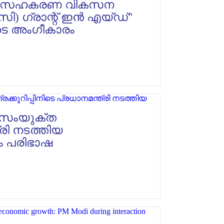
ശീയ സഹകരണ വികസന
സി) ഗ്രാന്റ് ഇൻ എയ്ഡ്"
യുടെ അംഗീകാരം
 സംയുക്ത
്രി നടത്തിയ
ം പരിഭാഷ