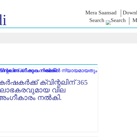
Mera Saansad
Downl
i
Search
M
ൺ ഇൻ
ഭരണനിര്‍വഹണം
വിഭാഗങ്ങൾ
എൻ.എം-
യുക
ആശയങ
ഭരണനിര്‍വഹണ
NaMo Merchandise
മാതൃകകൾ
Celebrating
ബാത്
എക്സാം
ആഗോള
Motherhood
വാരിയേഴ്സ്
യം
അംഗീകാരം
അന്താരാഷ്‌ട്രീയ
ക
ഉദ്ധരണിക
ഇന്ഫോഗ്രാഫിക്സ
Kashi Vikas Yatra
പ്രസംഗങ്
ഉള്‍ക്കാഴ്‌ചകൾ
പ്രസംഗങ
ലിഖിതരൂ
കർഷകർക്ക് ക്വിന്റലിന് 365
അഭിമുഖങ
ം ലാഭകരവുമായ വില
ബ്ലോഗ്
സഭ അംഗീകാരം നൽകി.