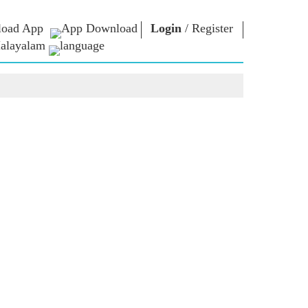
oad App
Login
/
Register
alayalam
 ന്റെ
എൻ.എം.
ബന്ധപ്പെടുക
്ങൾ
ലൈബ്രറി
പ്രധാനമന്ത്രിക്ക്
എഴുതുക
Photo Gallery
രാജ്യത്തെ
ഇ-ബുക്‌സ്
സേവിക്കുക
ള്‍
കവിയും
Contact Us
ങള്‍
രചയിതാവും
്ങൾ
ഇ-ഗ്രീറ്റിംഗ്‌സ്
പത്തിൽ
അതികായന്മാർ
്ങൾ
Photo Booth