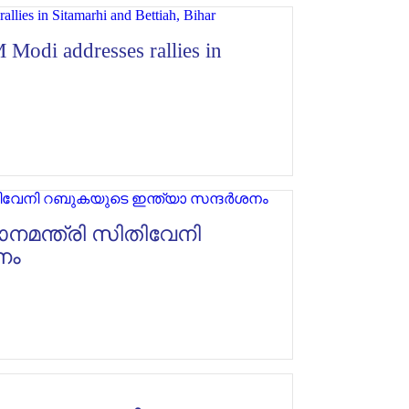
Modi addresses rallies in
ാനമന്ത്രി സിതിവേനി
നം