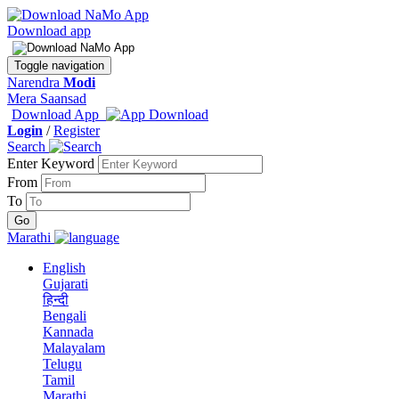
Download app
Toggle navigation
Narendra
Modi
Mera Saansad
Download App
Login
/
Register
Search
Enter Keyword
From
To
Marathi
English
Gujarati
हिन्दी
Bengali
Kannada
Malayalam
Telugu
Tamil
Marathi