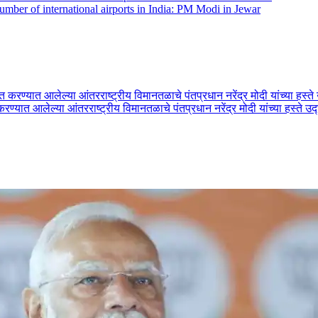
umber of international airports in India: PM Modi in Jewar
रण्यात आलेल्या आंतरराष्ट्रीय विमानतळाचे पंतप्रधान नरेंद्र मोदी यांच्या हस्ते उ