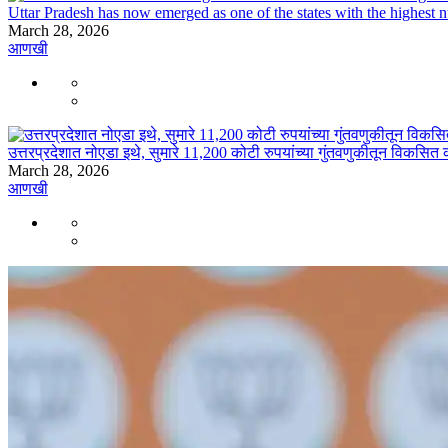
Uttar Pradesh has now emerged as one of the states with the highest n
March 28, 2026
आणखी
उत्तरप्रदेशात नोएडा इथे, सुमारे 11,200 कोटी रुपयांच्या गुंतवणुकीतून विकसित क
March 28, 2026
आणखी