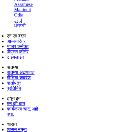
Assamese
Manipuri
Odia
اردو
ਪੰਜਾਬੀ
एन एम बद्दल
आत्मचरित्र
भाजप कनेक्ट
पीपल्स कॉर्नर
टाईमलाईन
बातम्या
बातम्या अद्ययावत
मीडिया कवरेज
वार्तापत्र
प्रतिबिंब
ट्यून इन
मन की बात
कार्यक्रम चालू आहे,
बघा.
शासन
शासन नमुना