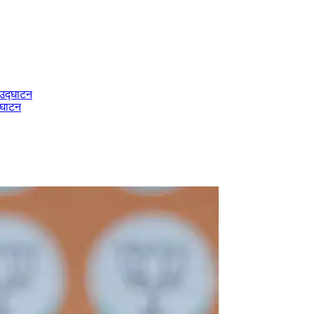
द्घाटन