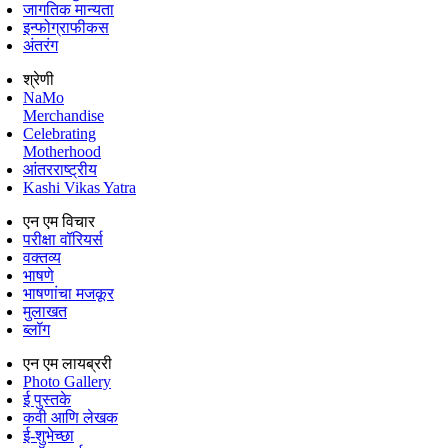
जागतिक मान्यता
इन्फोग्राफीकस
अंतरंग
श्रेणी
NaMo
Merchandise
Celebrating
Motherhood
आंतरराष्ट्रीय
Kashi Vikas Yatra
एन एम विचार
परीक्षा वॉरियर्स
वक्तव्य
भाषणे
भाषणांचा मजकूर
मुलाखत
ब्लॉग
एन एम लायब्ररी
Photo Gallery
ई पुस्तके
कवी आणि लेखक
ई-शुभेच्छा