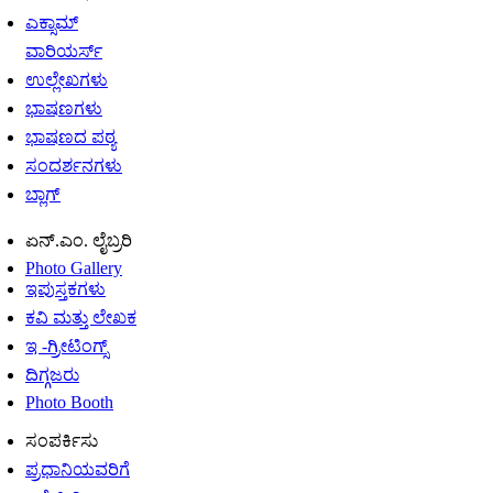
ಎಕ್ಸಾಮ್
ವಾರಿಯರ್ಸ್
ಉಲ್ಲೇಖಗಳು
ಭಾಷಣಗಳು
ಭಾಷಣದ ಪಠ್ಯ
ಸಂದರ್ಶನಗಳು
ಬ್ಲಾಗ್
ಏನ್.ಎಂ. ಲೈಬ್ರರಿ
Photo Gallery
ಇಪುಸ್ತಕಗಳು
ಕವಿ ಮತ್ತು ಲೇಖಕ
ಇ -ಗ್ರೀಟಿಂಗ್ಸ್
ದಿಗ್ಗಜರು
Photo Booth
ಸಂಪರ್ಕಿಸು
ಪ್ರಧಾನಿಯವರಿಗೆ