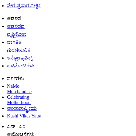
ನೇರ ಪ್ರಸಾರ ವೀಕ್ಷಿಸಿ
ಆಡಳಿತ
ಆಡಳಿತದ
ದೃಷ್ಟಿಕೋನ
ಜಾಗತಿಕ
ಗುರುತಿಸುವಿಕೆ
ಇನ್ಫೋಗ್ರಾಫಿಕ್ಸ್
ಒಳನೋಟಗಳು
ವರ್ಗಗಳು
NaMo
Merchandise
Celebrating
Motherhood
ಅಂತಾರಾಷ್ಟ್ರೀಯ
Kashi Vikas Yatra
ಎನ್ . ಎಂ
ಆಲೋಚನೆಗಳು