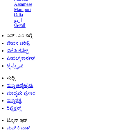
Assamese
Manipuri
Odia
اردو
ਪੰਜਾਬੀ
ಎನ್ . ಎಂ ಬಗ್ಗೆ
ಜೀವನ ಚರಿತ್ರೆ
ಬಿಜೆಪಿ ಕನೆಕ್ಟ್
ಪೀಪಲ್ಸ್ ಕಾರ್ನರ್
ಟೈಮ್ಲೈನ್
ಸುದ್ದಿ
ಸುದ್ದಿ ಅಪ್ಡೇಟ್ಗಳು
ಮಾಧ್ಯಮ ಪ್ರಸಾರ
ಸುದ್ದಿಪತ್ರ
ರಿಫ್ಲೆಕ್ಷನ್ಸ್
ಟ್ಯೂನ್ ಇನ್
ಮನ್ ಕಿ ಬಾತ್