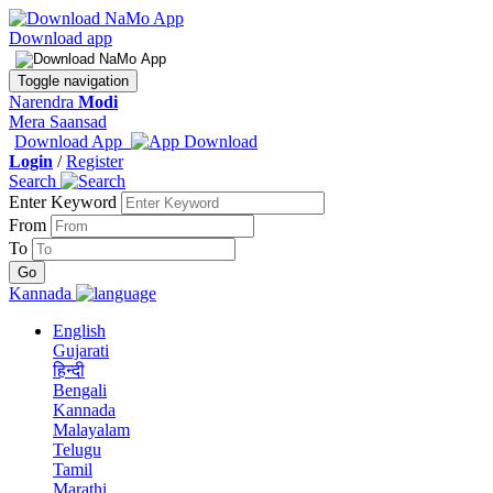
Download app
Toggle navigation
Narendra
Modi
Mera Saansad
Download App
Login
/
Register
Search
Enter Keyword
From
To
Kannada
English
Gujarati
हिन्दी
Bengali
Kannada
Malayalam
Telugu
Tamil
Marathi