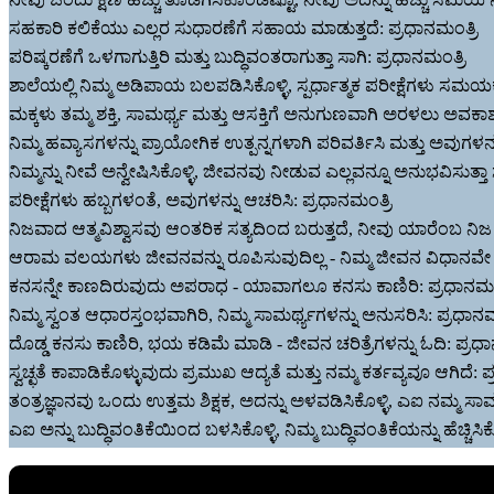
ಸಹಕಾರಿ ಕಲಿಕೆಯು ಎಲ್ಲರ ಸುಧಾರಣೆಗೆ ಸಹಾಯ ಮಾಡುತ್ತದೆ: ಪ್ರಧಾನಮಂತ್ರಿ
ಪರಿಷ್ಕರಣೆಗೆ ಒಳಗಾಗುತ್ತಿರಿ ಮತ್ತು ಬುದ್ಧಿವಂತರಾಗುತ್ತಾ ಸಾಗಿ: ಪ್ರಧಾನಮಂತ್ರಿ
ಶಾಲೆಯಲ್ಲಿ ನಿಮ್ಮ ಅಡಿಪಾಯ ಬಲಪಡಿಸಿಕೊಳ್ಳಿ, ಸ್ಪರ್ಧಾತ್ಮಕ ಪರೀಕ್ಷೆಗಳು ಸಮಯಕ್
ಮಕ್ಕಳು ತಮ್ಮ ಶಕ್ತಿ, ಸಾಮರ್ಥ್ಯ ಮತ್ತು ಆಸಕ್ತಿಗೆ ಅನುಗುಣವಾಗಿ ಅರಳಲು ಅವ
ನಿಮ್ಮ ಹವ್ಯಾಸಗಳನ್ನು ಪ್ರಾಯೋಗಿಕ ಉತ್ಪನ್ನಗಳಾಗಿ ಪರಿವರ್ತಿಸಿ ಮತ್ತು ಅವುಗಳನ
ನಿಮ್ಮನ್ನು ನೀವೆ ಅನ್ವೇಷಿಸಿಕೊಳ್ಳಿ, ಜೀವನವು ನೀಡುವ ಎಲ್ಲವನ್ನೂ ಅನುಭವಿಸುತ್ತಾ 
ಪರೀಕ್ಷೆಗಳು ಹಬ್ಬಗಳಂತೆ, ಅವುಗಳನ್ನು ಆಚರಿಸಿ: ಪ್ರಧಾನಮಂತ್ರಿ
ನಿಜವಾದ ಆತ್ಮವಿಶ್ವಾಸವು ಆಂತರಿಕ ಸತ್ಯದಿಂದ ಬರುತ್ತದೆ, ನೀವು ಯಾರೆಂಬ ನಿಜ ತ
ಆರಾಮ ವಲಯಗಳು ಜೀವನವನ್ನು ರೂಪಿಸುವುದಿಲ್ಲ - ನಿಮ್ಮ ಜೀವನ ವಿಧಾನವೇ ರೂಪ
ಕನಸನ್ನೇ ಕಾಣದಿರುವುದು ಅಪರಾಧ - ಯಾವಾಗಲೂ ಕನಸು ಕಾಣಿರಿ: ಪ್ರಧಾನಮಂತ
ನಿಮ್ಮ ಸ್ವಂತ ಆಧಾರಸ್ತಂಭವಾಗಿರಿ, ನಿಮ್ಮ ಸಾಮರ್ಥ್ಯಗಳನ್ನು ಅನುಸರಿಸಿ: ಪ್ರಧಾನಮ
ದೊಡ್ಡ ಕನಸು ಕಾಣಿರಿ, ಭಯ ಕಡಿಮೆ ಮಾಡಿ - ಜೀವನ ಚರಿತ್ರೆಗಳನ್ನು ಓದಿ: ಪ್ರಧಾ
ಸ್ವಚ್ಛತೆ ಕಾಪಾಡಿಕೊಳ್ಳುವುದು ಪ್ರಮುಖ ಆದ್ಯತೆ ಮತ್ತು ನಮ್ಮ ಕರ್ತವ್ಯವೂ ಆಗಿದೆ: ಪ
ತಂತ್ರಜ್ಞಾನವು ಒಂದು ಉತ್ತಮ ಶಿಕ್ಷಕ, ಅದನ್ನು ಅಳವಡಿಸಿಕೊಳ್ಳಿ, ಎಐ ನಮ್ಮ ಸಾಮರ್ಥ
ಎಐ ಅನ್ನು ಬುದ್ಧಿವಂತಿಕೆಯಿಂದ ಬಳಸಿಕೊಳ್ಳಿ, ನಿಮ್ಮ ಬುದ್ಧಿವಂತಿಕೆಯನ್ನು ಹೆಚ್ಚಿಸಿಕೊ