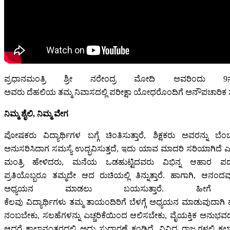
ಪ್ರಧಾನಮಂತ್ರಿ ಶ್ರೀ ನರೇಂದ್ರ ಮೋದಿ ಅವರಿಂದು 9ನೇ ಆ
ಅವರು ದೆಹಲಿಯ ತಮ್ಮ ನಿವಾಸದಲ್ಲಿ ಪರೀಕ್ಷಾ ಯೋಧರೊಂದಿಗೆ ಅನೌಪಚಾರಿಕ
ನಿಮ್ಮ ಶೈಲಿ, ನಿಮ್ಮ ವೇಗ
ಪೋಷಕರು ವಿದ್ಯಾರ್ಥಿಗಳ ಬಗ್ಗೆ ಚಿಂತಿಸುತ್ತಾರೆ, ಶಿಕ್ಷಕರು ಅವರನ್ನು ಬೆ
ಅನುಸರಿಸಿದಾಗ ಸಮಸ್ಯೆ ಉದ್ಭವಿಸುತ್ತದೆ, ಇದು ಯಾವ ಮಾದರಿ ಸರಿಯಾಗಿದೆ ಎ
ಮಂತ್ರಿ ಹೇಳಿದರು, ಮನೆಯ ಒಡಹುಟ್ಟಿದವರು ವಿಭಿನ್ನ ಆಹಾರ ಪದ್ಧತಿ 
ಪ್ರತಿಯೊಬ್ಬರೂ ತಮ್ಮದೇ ಆದ ರುಚಿಯಲ್ಲಿ ತಿನ್ನುತ್ತಾರೆ. ಹಾಗಾಗಿ, ಆನ
ಅಧ್ಯಯನ ಮಾಡಲು ಬಯಸುತ್ತಾರೆ. ಹೀಗೆ 
ಕೆಲವು ವಿದ್ಯಾರ್ಥಿಗಳು ತಮ್ಮ ತಾಯಂದಿರಿಗೆ ಬೆಳಗ್ಗೆ ಅಧ್ಯಯನ ಮಾಡುವುದಾಗಿ
ನಂಬಬೇಕು, ಸಲಹೆಗಳನ್ನು ಎಚ್ಚರಿಕೆಯಿಂದ ಆಲಿಸಬೇಕು, ವೈಯಕ್ತಿಕ ಅನುಭವದ 
ಆದರೆ ಕಾಲಾನಂತರದಲ್ಲಿ ಅದು ಸುಧಾರಣೆ ಕಂಡಿದೆ. ವಿವಿಧ ರಾಜ್ಯಗಳಲ್ಲಿ