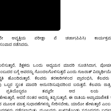
ವೃತ್ತಿಯ ಪರೀಕ್ಷಾ ಪೆ ಚರ್ಚಾ(ಪಿಪಿಸಿ) ಕಾರ್ಯಕ್ರಮದಲ್
 ಸಂವಾದ ನಡೆಸಿದರು.
ಂಬಲಿಸುತ್ತಾರೆ, ಶಿಕ್ಷಕರು ಒಂದು ಅಧ್ಯಯನ ಮಾದರಿ ಸೂಚಿಸಿದಾಗ, ಪೋಷಕರು ಇನ
ಂಬುದರ ಬಗ್ಗೆ ಅವರನ್ನು ಗೊಂದಲಗೊಳಿಸುತ್ತದೆ ಎಂದು ಗುಜರಾತ್ ವಿದ್ಯಾರ್ಥಿಯೊ
ಹೊಂದಿರುತ್ತಾರೆ. ಕೆಲವರು ತರಕಾರಿಗಳಿಂದ ಪ್ರಾರಂಭಿಸಿ, ಕೆಲವರು ಬೇ
ಂದವು ಒಬ್ಬರ ಸ್ವಂತ ಮಾದರಿ ಅನುಸರಿಸುವುದರಿಂದ ಬರುತ್ತದೆ. ಕೆಲವರು ರಾತ್
ಪ್ರತಿಯೊಬ್ಬರೂ ತಮ್ಮದೇ ಆದ ಲಯ ಹೊಂದ
 ಹೇಳುತ್ತಾರೆ, ಆದರೆ ನಂತರ ಅದನ್ನು ತಪ್ಪಿಸುತ್ತಾರೆ, ಈ ರಾತಿಯ ಅಪ್ರಾಮಾಣಿಕತ
ಮೂಲಕ ಮಾತ್ರ ಸುಧಾರಣೆಗಳನ್ನು ಸೇರಿಸಬೇಕು, ಯಾರೋ ಹೇಳುತ್ತಾರೆ ಎಂಬ ಕಾರಣಕ
 ಕಲಾಪಗಳನ್ನು ನಡೆಸಲಾಯಿತು. ಮೂಲವನ್ನು ಉಳಿಸಿಕೊಂಡು ಸ್ವರೂಪವನ್ನು ಬದಲ