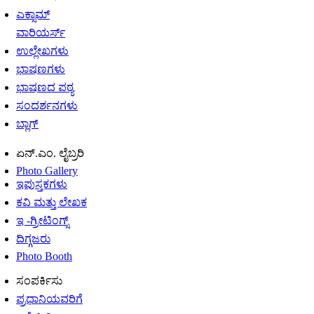
ಎಕ್ಸಾಮ್
ವಾರಿಯರ್ಸ್
ಉಲ್ಲೇಖಗಳು
ಭಾಷಣಗಳು
ಭಾಷಣದ ಪಠ್ಯ
ಸಂದರ್ಶನಗಳು
ಬ್ಲಾಗ್
ಏನ್.ಎಂ. ಲೈಬ್ರರಿ
Photo Gallery
ಇಪುಸ್ತಕಗಳು
ಕವಿ ಮತ್ತು ಲೇಖಕ
ಇ -ಗ್ರೀಟಿಂಗ್ಸ್
ದಿಗ್ಗಜರು
Photo Booth
ಸಂಪರ್ಕಿಸು
ಪ್ರಧಾನಿಯವರಿಗೆ