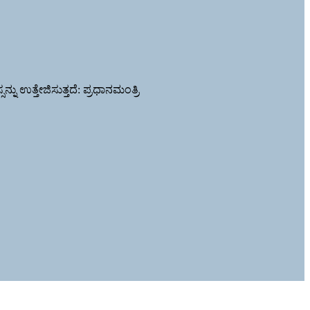
ನು ಉತ್ತೇಜಿಸುತ್ತದೆ: ಪ್ರಧಾನಮಂತ್ರಿ