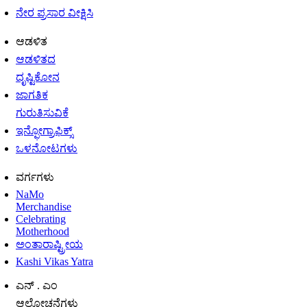
ನೇರ ಪ್ರಸಾರ ವೀಕ್ಷಿಸಿ
ಆಡಳಿತ
ಆಡಳಿತದ
ದೃಷ್ಟಿಕೋನ
ಜಾಗತಿಕ
ಗುರುತಿಸುವಿಕೆ
ಇನ್ಫೋಗ್ರಾಫಿಕ್ಸ್
ಒಳನೋಟಗಳು
ವರ್ಗಗಳು
NaMo
Merchandise
Celebrating
Motherhood
ಅಂತಾರಾಷ್ಟ್ರೀಯ
Kashi Vikas Yatra
ಎನ್ . ಎಂ
ಆಲೋಚನೆಗಳು