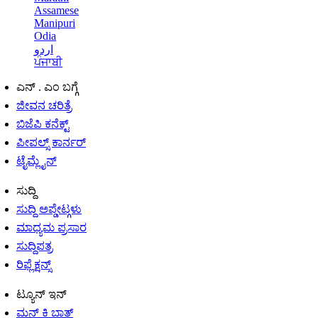
Assamese
Manipuri
Odia
اردو
ਪੰਜਾਬੀ
ಎನ್ . ಎಂ ಬಗ್ಗೆ
ಜೀವನ ಚರಿತ್ರೆ
ಬಿಜೆಪಿ ಕನೆಕ್ಟ್
ಪೀಪಲ್ಸ್ ಕಾರ್ನರ್
ಟೈಮ್ಲೈನ್
ಸುದ್ದಿ
ಸುದ್ದಿ ಅಪ್ಡೇಟ್ಗಳು
ಮಾಧ್ಯಮ ಪ್ರಸಾರ
ಸುದ್ದಿಪತ್ರ
ರಿಫ್ಲೆಕ್ಷನ್ಸ್
ಟ್ಯೂನ್ ಇನ್
ಮನ್ ಕಿ ಬಾತ್