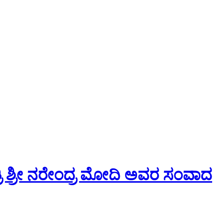
ತ್ರಿ ಶ್ರೀ ನರೇಂದ್ರ ಮೋದಿ ಅವರ ಸಂವಾದ