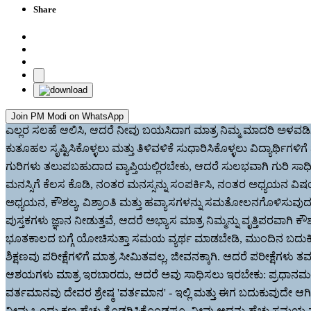
Share
Join PM Modi on WhatsApp
ಎಲ್ಲರ ಸಲಹೆ ಆಲಿಸಿ, ಆದರೆ ನೀವು ಬಯಸಿದಾಗ ಮಾತ್ರ ನಿಮ್ಮ ಮಾದರಿ ಅಳವಡಿಸಿಕ
ಕುತೂಹಲ ಸೃಷ್ಟಿಸಿಕೊಳ್ಳಲು ಮತ್ತು ತಿಳಿವಳಿಕೆ ಸುಧಾರಿಸಿಕೊಳ್ಳಲು ವಿದ್ಯಾರ್ಥಿಗಳಿಗೆ
ಗುರಿಗಳು ತಲುಪಬಹುದಾದ ವ್ಯಾಪ್ತಿಯಲ್ಲಿರಬೇಕು, ಆದರೆ ಸುಲಭವಾಗಿ ಗುರಿ ಸಾ
ಮನಸ್ಸಿಗೆ ಕೆಲಸ ಕೊಡಿ, ನಂತರ ಮನಸ್ಸನ್ನು ಸಂಪರ್ಕಿಸಿ, ನಂತರ ಅಧ್ಯಯನ ವಿಷ
ಅಧ್ಯಯನ, ಕೌಶಲ್ಯ, ವಿಶ್ರಾಂತಿ ಮತ್ತು ಹವ್ಯಾಸಗಳನ್ನು ಸಮತೋಲನಗೊಳಿಸುವು
ಪುಸ್ತಕಗಳು ಜ್ಞಾನ ನೀಡುತ್ತವೆ, ಆದರೆ ಅಭ್ಯಾಸ ಮಾತ್ರ ನಿಮ್ಮನ್ನು ವೃತ್ತಿಪರವಾಗಿ ಕ
ಭೂತಕಾಲದ ಬಗ್ಗೆ ಯೋಚಿಸುತ್ತಾ ಸಮಯ ವ್ಯರ್ಥ ಮಾಡಬೇಡಿ, ಮುಂದಿನ ಬದುಕಿನ 
ಶಿಕ್ಷಣವು ಪರೀಕ್ಷೆಗಳಿಗೆ ಮಾತ್ರ ಸೀಮಿತವಲ್ಲ, ಜೀವನಕ್ಕಾಗಿ. ಆದರೆ ಪರೀಕ್ಷೆಗಳು ತಮ್
ಆಶಯಗಳು ಮಾತ್ರ ಇರಬಾರದು, ಆದರೆ ಅವು ಸಾಧಿಸಲು ಇರಬೇಕು: ಪ್ರಧಾನಮಂತ
ವರ್ತಮಾನವು ದೇವರ ಶ್ರೇಷ್ಠ 'ವರ್ತಮಾನ' - ಇಲ್ಲಿ ಮತ್ತು ಈಗ ಬದುಕುವುದೇ ಆಗಿದ
ನೀವು ಒಂದು ಕ್ಷಣ ಹೆಚ್ಚು ತೊಡಗಿಸಿಕೊಂಡಷ್ಟೂ, ನೀವು ಅದನ್ನು ಹೆಚ್ಚು ಸಮಯ ನೆನಪ