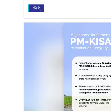
ಹೆಚ್ಚು