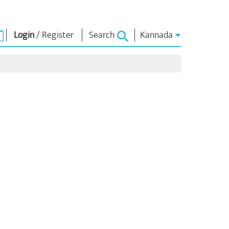
Login
/
Register
Search
Kannada
ಏನ್.ಎಂ. ಲೈಬ್ರರಿ
ಸಂಪರ್ಕಿಸು
ಗಳು
Photo Gallery
ಪ್ರಧಾನಿಯವರಿಗೆ
ಬರೆಯಿರಿ
ಇಪುಸ್ತಕಗಳು
ರಿಯರ್ಸ್
ದೇಶ ಸೇವೆ ಮಾಡಿ
ಕವಿ ಮತ್ತು ಲೇಖಕ
ು
Contact Us
ಇ -ಗ್ರೀಟಿಂಗ್ಸ್
ದಿಗ್ಗಜರು
ಯ
Photo Booth
ಳು