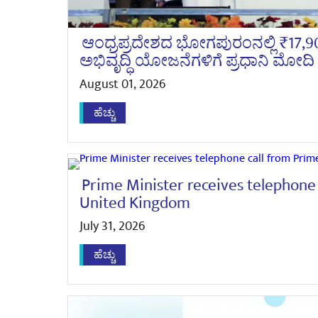
ಆಂಧ್ರಪ್ರದೇಶದ ಭೋಗಪುರಂನಲ್ಲಿ ₹17,9
ಅಭಿವೃದ್ಧಿ ಯೋಜನೆಗಳಿಗೆ ಪ್ರಧಾನಿ ಮೋದಿ
August 01, 2026
ಹೆಚ್ಚು
Prime Minister receives telephone 
United Kingdom
July 31, 2026
ಹೆಚ್ಚು