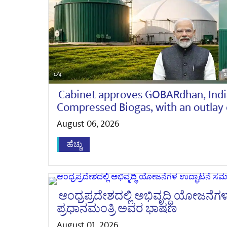
Cabinet approves GOBARdhan, India
Compressed Biogas, with an outlay o
August 06, 2026
ಹೆಚ್ಚು
ಆಂಧ್ರಪ್ರದೇಶದಲ್ಲಿ ಅಭಿವೃದ್ಧಿ ಯೋಜನೆ
ಪ್ರಧಾನಮಂತ್ರಿ ಅವರ ಭಾಷಣ
August 01, 2026