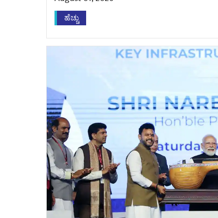
ಹೆಚ್ಚು