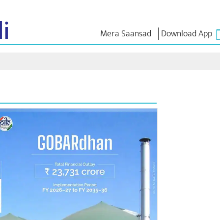
i
Mera Saansad
Download App
 ಇನ್
ಆಡಳಿತ
ವರ್ಗಗಳು
ಎನ್ . ಎಂ
ಆಲೋಚನೆ
ಬಾತ್
ಆಡಳಿತದ ದೃಷ್ಟಿಕೋನ
NaMo Merchandise
 ವೀಕ್ಷಿಸಿ
ಜಾಗತಿಕ ಗುರುತಿಸುವಿಕೆ
Celebrating
ಎಕ್ಸಾಮ್ ವಾ
Motherhood
ಇನ್ಫೋಗ್ರಾಫಿಕ್ಸ್
ಉಲ್ಲೇಖಗಳ
ಅಂತಾರಾಷ್ಟ್ರೀಯ
ಒಳನೋಟಗಳು
ಭಾಷಣಗಳು
Kashi Vikas Yatra
ಭಾಷಣದ ಪಠ್
ಸಂದರ್ಶನಗ
ಬ್ಲಾಗ್