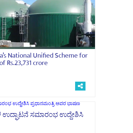
’s National Unified Scheme for
f Rs.23,731 crore
ಗಳ ಉದ್ಘಾಟನೆ ಸಮಾರಂಭ ಉದ್ದೇಶಿಸಿ