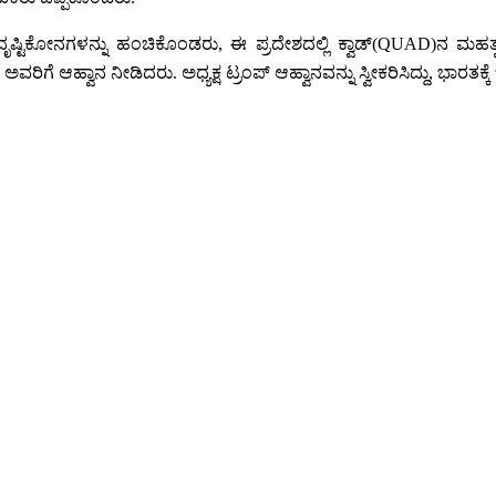
ೃಷ್ಟಿಕೋನಗಳನ್ನು ಹಂಚಿಕೊಂಡರು, ಈ ಪ್ರದೇಶದಲ್ಲಿ ಕ್ವಾಡ್(QUAD)ನ ಮಹತ್ವದ
ವರಿಗೆ ಆಹ್ವಾನ ನೀಡಿದರು. ಅಧ್ಯಕ್ಷ ಟ್ರಂಪ್ ಆಹ್ವಾನವನ್ನು ಸ್ವೀಕರಿಸಿದ್ದು, ಭಾರತ