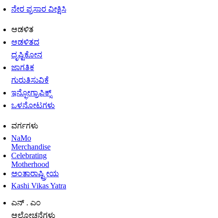
ನೇರ ಪ್ರಸಾರ ವೀಕ್ಷಿಸಿ
ಆಡಳಿತ
ಆಡಳಿತದ
ದೃಷ್ಟಿಕೋನ
ಜಾಗತಿಕ
ಗುರುತಿಸುವಿಕೆ
ಇನ್ಫೋಗ್ರಾಫಿಕ್ಸ್
ಒಳನೋಟಗಳು
ವರ್ಗಗಳು
NaMo
Merchandise
Celebrating
Motherhood
ಅಂತಾರಾಷ್ಟ್ರೀಯ
Kashi Vikas Yatra
ಎನ್ . ಎಂ
ಆಲೋಚನೆಗಳು