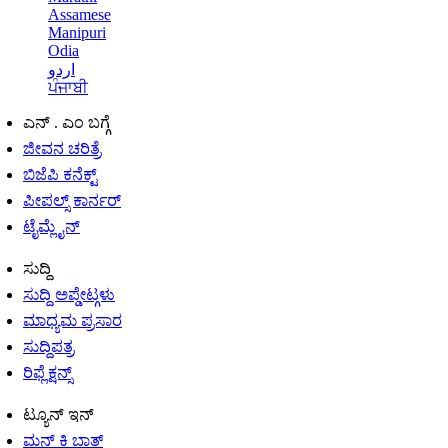
Assamese
Manipuri
Odia
اردو
ਪੰਜਾਬੀ
ಎನ್ . ಎಂ ಬಗ್ಗೆ
ಜೀವನ ಚರಿತ್ರೆ
ಬಿಜೆಪಿ ಕನೆಕ್ಟ್
ಪೀಪಲ್ಸ್ ಕಾರ್ನರ್
ಟೈಮ್ಲೈನ್
ಸುದ್ದಿ
ಸುದ್ದಿ ಅಪ್ಡೇಟ್ಗಳು
ಮಾಧ್ಯಮ ಪ್ರಸಾರ
ಸುದ್ದಿಪತ್ರ
ರಿಫ್ಲೆಕ್ಷನ್ಸ್
ಟ್ಯೂನ್ ಇನ್
ಮನ್ ಕಿ ಬಾತ್