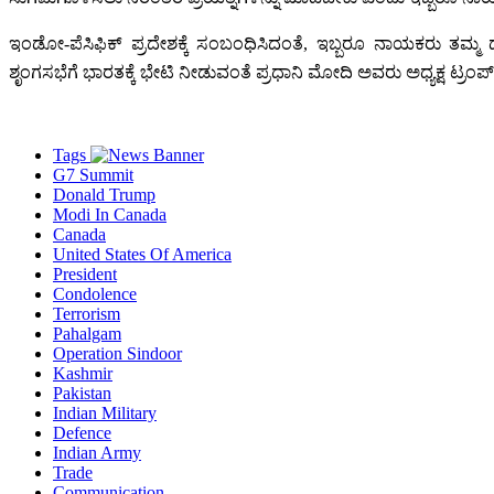
ಇಂಡೋ-ಪೆಸಿಫಿಕ್ ಪ್ರದೇಶಕ್ಕೆ ಸಂಬಂಧಿಸಿದಂತೆ, ಇಬ್ಬರೂ ನಾಯಕರು ತಮ್ಮ ದ
ಶೃಂಗಸಭೆಗೆ ಭಾರತಕ್ಕೆ ಭೇಟಿ ನೀಡುವಂತೆ ಪ್ರಧಾನಿ ಮೋದಿ ಅವರು ಅಧ್ಯಕ್ಷ ಟ್ರಂಪ್ ಅ
Tags
G7 Summit
Donald Trump
Modi In Canada
Canada
United States Of America
President
Condolence
Terrorism
Pahalgam
Operation Sindoor
Kashmir
Pakistan
Indian Military
Defence
Indian Army
Trade
Communication