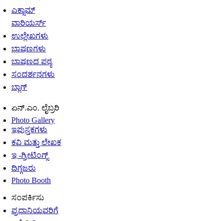
ಎಕ್ಸಾಮ್
ವಾರಿಯರ್ಸ್
ಉಲ್ಲೇಖಗಳು
ಭಾಷಣಗಳು
ಭಾಷಣದ ಪಠ್ಯ
ಸಂದರ್ಶನಗಳು
ಬ್ಲಾಗ್
ಏನ್.ಎಂ. ಲೈಬ್ರರಿ
Photo Gallery
ಇಪುಸ್ತಕಗಳು
ಕವಿ ಮತ್ತು ಲೇಖಕ
ಇ -ಗ್ರೀಟಿಂಗ್ಸ್
ದಿಗ್ಗಜರು
Photo Booth
ಸಂಪರ್ಕಿಸು
ಪ್ರಧಾನಿಯವರಿಗೆ