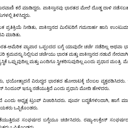
 ದೂರವಾಣಿ ಕರೆ ಮಾಡಿದ್ದರು. ಪಾಕಿಸ್ತಾನವು ಭಾರತದ ಮೇಲೆ ದೊಡ್ಡ ದಾಳಿ ನಡೆಸಬಹು
ಲ್ಲಿ ತಿಳಿಸಿದ್ದರು.
ಾಯಕ ಪ್ರತಿಕ್ರಿಯೆ ನೀಡಿತು, ಪಾಕಿಸ್ತಾನದ ಮಿಲಿಟರಿಗೆ ಗಮನಾರ್ಹ ಹಾನಿ ಉಂ
ನವಿ ಮಾಡಿತು.
ರಿಕ ವ್ಯಾಪಾರ ಒಪ್ಪಂದದ ಬಗ್ಗೆ ಯಾವುದೇ ಚರ್ಚೆ ನಡೆದಿಲ್ಲ ಅಥವಾ ಭಾರತ ಮ
ರು. ಮಿಲಿಟರಿ ಕ್ರಮವನ್ನು ನಿಲ್ಲಿಸುವ ಚರ್ಚೆಯು ಭಾರತ ಮತ್ತು ಪಾಕಿಸ್ತಾನದ ನಡು
್ಥಿಕೆ ಒಪ್ಪುವುದಿಲ್ಲ ಮತ್ತು ಎಂದಿಗೂ ಸ್ವೀಕರಿಸುವುದಿಲ್ಲ ಎಂದು ಪ್ರಧಾನ ಮಂ
ಿಸಿದರು, ಭಯೋತ್ಪಾದನೆ ವಿರುದ್ಧದ ಭಾರತದ ಹೋರಾಟಕ್ಕೆ ಬೆಂಬಲ ವ್ಯಕ್ತಪಡಿಸಿದರು.
 ಸಿಂದೂರ್ ಇನ್ನೂ ನಡೆಯುತ್ತಿದೆ ಎಂದು ಪ್ರಧಾನಿ ಮೋದಿ ಹೇಳಿದರು.
ೆ ಎಂದು ಅಧ್ಯಕ್ಷ ಟ್ರಂಪ್ ವಿಚಾರಿಸಿದರು. ಪೂರ್ವ ಬದ್ಧತೆಗಳಿಂದಾಗಿ, ಹಾಗೆ 
ನಾಯಕರು ಒಪ್ಪಿಕೊಂಡರು.
ನಡೆಯುತ್ತಿರುವ ಸಂಘರ್ಷದ ಬಗ್ಗೆಯೂ ಚರ್ಚಿಸಿದರು. ರಷ್ಯಾ-ಉಕ್ರೇನ್ ಸಂಘರ್ಷ
ಕರು ಒಪ್ಪಿಕೊಂಡರು.