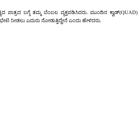
 ಪಾತ್ರದ ಬಗ್ಗೆ ತಮ್ಮ ಬೆಂಬಲ ವ್ಯಕ್ತಪಡಿಸಿದರು. ಮುಂದಿನ ಕ್ವಾಡ್(QUAD)
ಕ್ಕೆ ಭೇಟಿ ನೀಡಲು ಎದುರು ನೋಡುತ್ತಿದ್ದೇನೆ ಎಂದು ಹೇಳಿದರು.