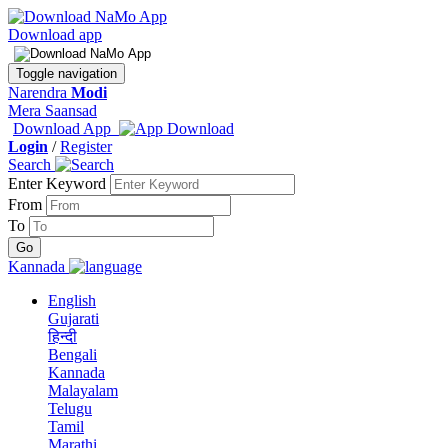
Download app
Toggle navigation
Narendra
Modi
Mera Saansad
Download App
Login
/
Register
Search
Enter Keyword
From
To
Kannada
English
Gujarati
हिन्दी
Bengali
Kannada
Malayalam
Telugu
Tamil
Marathi