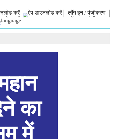
नलोड करें
लॉग इन
/
पंजीकरण
ार
नमो लाइब्रेरी
कनेक्ट
स
फोटो गैलरी
प्रधानमंत्री को लिखें
ई-बुक्स
राष्ट्र की सेवा करें
कवि और लेखक
हमसे संपर्क करें
ल पाठ
ई-ग्रीटिंग्स
दिग्गज बोले
 महान
फोटो बूथ
ेने का
म में