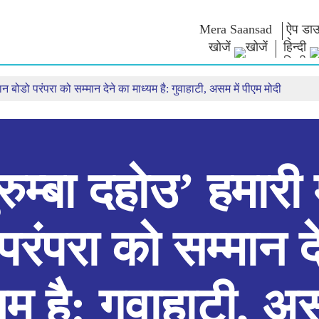
Mera Saansad
ऐप डाउ
खोजें
हिन्दी
ान बोडो परंपरा को सम्मान देने का माध्यम है: गुवाहाटी, असम में पीएम मोदी
न
शासन
श्रेणियाँ
नमो के विच
त
शासन प्रतिमान
नमो मर्चेंडाइज
एग्जाम वारियर्
वैश्विक पहचान
सेलिब्रेटिंग मदरहुड
कोट्स
इंफोग्राफिक्स
अंतर्राष्‍ट्रीय
भाषण
इनसाइट्स
काशी विकास यात्रा
संबोधन का मू
साक्षात्कार
ुरुम्बा दहोउ’ हमारी
ब्लॉग
परंपरा को सम्मान द
यम है: गुवाहाटी, अस