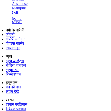
Assamese
Manipuri
Odia
اردو
ਪੰਜਾਬੀ
नमो के बारे में
जीवनी
बीजेपी कनेक्ट
पीपल्स कॉर्नर
टाइमलाइन
न्यूज़
न्यूज़ अप्डेट्स
मीडिया कवरेज
न्यूज़लेटर
रिफ्लेक्शन्स
ट्यून इन
मन की बात
लाइव देखें
शासन
शासन प्रतिमान
वैश्विक पहचान