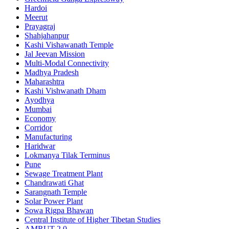
Hardoi
Meerut
Prayagraj
Shahjahanpur
Kashi Vishawanath Temple
Jal Jeevan Mission
Multi-Modal Connectivity
Madhya Pradesh
Maharashtra
Kashi Vishwanath Dham
Ayodhya
Mumbai
Economy
Corridor
Manufacturing
Haridwar
Lokmanya Tilak Terminus
Pune
Sewage Treatment Plant
Chandrawati Ghat
Sarangnath Temple
Solar Power Plant
Sowa Rigpa Bhawan
Central Institute of Higher Tibetan Studies
AMRUT 2.0