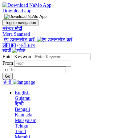
Download app
Toggle navigation
नरेन्द्र
मोदी
Mera Saansad
ऐप डाउनलोड करें
लॉग इन
/
पंजीकरण
खोजें
Enter Keyword
From
To
हिन्दी
English
Gujarati
हिन्दी
Bengali
Kannada
Malayalam
Telugu
Tamil
Marathi