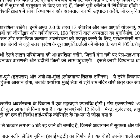
ों में सुधार भी प्रमुखता से किए जा रहे हैं, जिनमें यूपी कॉलेज में सिंथेटिक हॉकी 
ीय विश्वविद्यालय में सोवा रिग्पा भवन और अस्पताल का भी उद्घाटन करेंगे, जो आध
ला रखेंगे। इनमें अमृत 2.0 के तहत 13 सीवरेज और जल आपूर्ति योजनाएं, श्री श
बों का जीर्णोद्धार और नवीनीकरण, 198 बिस्तरों वाले अस्पताल का पुनर्निर्माण, 
शासन और सामाजिक कल्याण अवसंरचना को मजबूत करने के लिए, प्रधानमंत्री रा
 डेयरी से जुड़े उत्तर प्रदेश के दूध आपूर्तिकर्ताओं को बोनस के रूप में 105 करोड
थी रेलवे लाइन परियोजना की आधारशिला रखेंगे, जिसमें गंगा नदी पर रेल-सह-सड़
ाकर वाराणसी और चंदौली जिलों को लाभ पहुंचाएगी। इससे काशी विश्वनाथ धाम, रामन
नारस-पुणे (हडपसर) और अयोध्या-मुंबई (लोकमान्य तिलक टर्मिनस)। ये ट्रेनें किफ
ुंचना आसान होगा, जबकि अयोध्या-मुंबई सेवा से श्री राम मंदिर तीर्थ क्षेत्र तक संप
विश्व स्तरीय अवसंरचना के विकास में एक महत्वपूर्ण उपलब्धि होगी। गंगा एक्सप्रेसव
ी कुल लागत से किया गया है। यह एक्सप्रेसवे 12 जिलों—मेरठ, बुलंदशहर, हापुड़
त्रों को एक ही निर्बाध हाई-स्पीड कॉरिडोर के माध्यम से जोड़ा गया है।
से घटकर लगभग 6 घंटे रह जाने की उम्मीद है, जिससे आवागमन में सुगमता और परिवहन
पातकालीन लैंडिंग सुविधा (हवाई पट्टी) का निर्माण है। यह दोहरे उपयोग वाली अवस