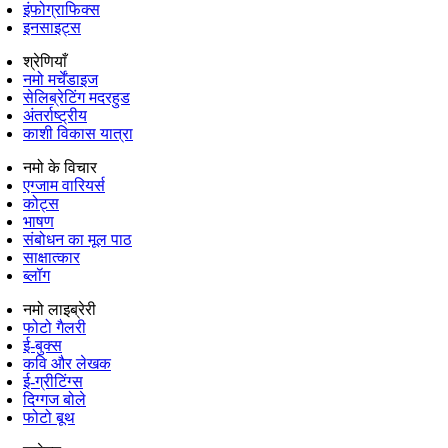
इंफोग्राफिक्स
इनसाइट्स
श्रेणियाँ
नमो मर्चेंडाइज
सेलिब्रेटिंग मदरहुड
अंतर्राष्‍ट्रीय
काशी विकास यात्रा
नमो के विचार
एग्जाम वारियर्स
कोट्स
भाषण
संबोधन का मूल पाठ
साक्षात्कार
ब्लॉग
नमो लाइब्रेरी
फोटो गैलरी
ई-बुक्स
कवि और लेखक
ई-ग्रीटिंग्स
दिग्गज बोले
फोटो बूथ