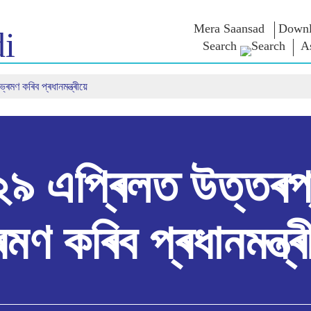
Mera Saansad
Downl
i
Search
A
মণ কৰিব প্ৰধানমন্ত্ৰীয়ে
শাসন
শ্ৰেণীসমূহ
এন এম চিন্ত
শাসন দৃষ্টান্ত
NaMo Merchandise
Exam Warri
ম্প্ৰচাৰ
বিশ্বজোৰা স্বীকৃতি
Celebrating
উক্তি
Motherhood
তথ্যসূচক
ভাষণ
আন্তঃৰাষ্ট্ৰীয়
অন্তৰ্দৃষ্টি
লিখিত ভাষণ
Kashi Vikas Yatra
সাক্ষাৎকাৰ
৯ এপ্ৰিলত উত্তৰপ
ব্লগ
ৰমণ কৰিব প্ৰধানমন্ত্ৰ