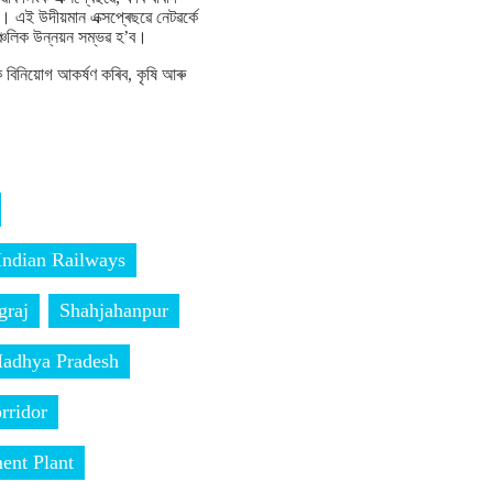
ত। এই উদীয়মান এক্সপ্ৰেছৱে নেটৱৰ্কে
্চলিক উন্নয়ন সম্ভৱ হ’ব।
ক বিনিয়োগ আকৰ্ষণ কৰিব, কৃষি আৰু
Indian Railways
graj
Shahjahanpur
adhya Pradesh
rridor
ent Plant