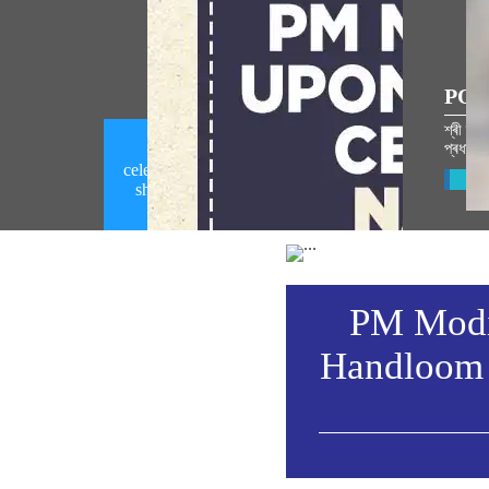
POP
শ্ৰী ৰা
প্ৰধানমন
PM Modi calls upon people to
celebrate National Handloom Day by
Vie
showcasing India's rich handloom
heritage (August 06, 2026)
PM Modi 
Handloom 