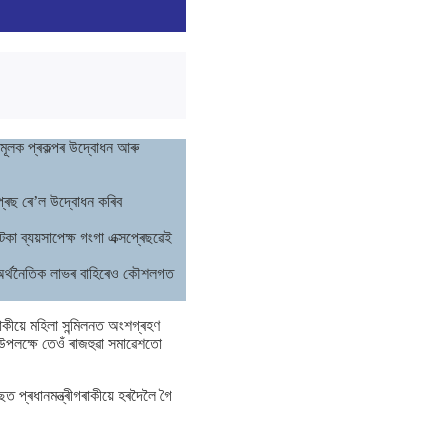
়নমূলক প্ৰকল্পৰ উদ্বোধন আৰু
প্ৰেছ ৰে’ল উদ্বোধন কৰিব
টকা ব্যয়সাপেক্ষ গংগা এক্সপ্ৰেছৱেই
োৰ অৰ্থনৈতিক লাভৰ বাহিৰেও কৌশলগত
গৰাকীয়ে মহিলা সন্মিলনত অংশগ্ৰহণ
উপলক্ষে তেওঁ ৰাজহুৱা সমাৱেশতো
িছত প্ৰধানমন্ত্ৰীগৰাকীয়ে হৰদৈলৈ গৈ