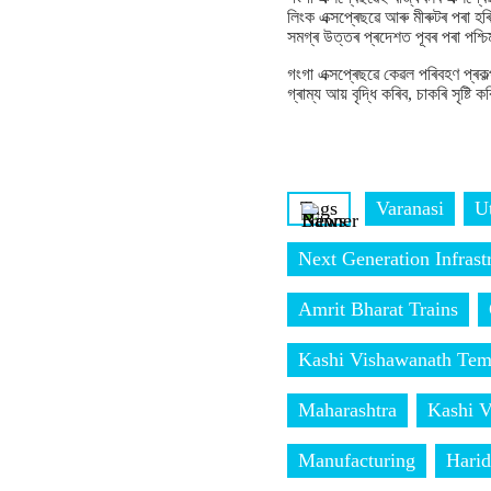
লিংক এক্সপ্ৰেছৱে আৰু মীৰুটৰ পৰা হৰি
সমগ্ৰ উত্তৰ প্ৰদেশত পূবৰ পৰা পশ্চ
গংগা এক্সপ্ৰেছৱে কেৱল পৰিবহণ প্ৰকল
গ্ৰাম্য আয় বৃদ্ধি কৰিব, চাকৰি সৃষ্ট
Tags
Varanasi
U
Next Generation Infrast
Amrit Bharat Trains
Kashi Vishawanath Tem
Maharashtra
Kashi 
Manufacturing
Hari