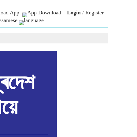
oad App
Login
/
Register
ssamese
াধাৰা
এন এম লাইব্ৰেৰী
সংযুক্ত হওঁক
ors
Photo Gallery
প্ৰধানমন্ত্ৰীলৈ লিখক
ই গ্ৰন্থ
দেশলৈ সেৱা আগবঢ়াওঁক
কবি আৰু লেখক
Contact Us
ই-শুভেচ্ছা
বিখ্যাত ব্যক্তি
্ৰদেশ
Photo Booth
ীয়ে