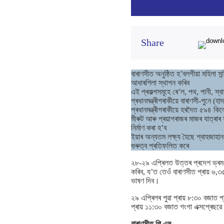
Share
বাৰাণসীত অনুষ্ঠিত হ’বলগীয়া মহিলা স
আধাৰশিলা স্থাপন কৰিব
এই প্ৰকল্পসমূহে ৰে’ল, পথ, পানী, স্বা
প্ৰধানমন্ত্ৰীগৰাকীয়ে বাৰাণসী-পুনে 
প্ৰধানমন্ত্ৰীগৰাকীয়ে হৰদৈত ৫৯৪ কিলোম
মীৰুট আৰু প্ৰয়াগৰাজৰ মাজৰ যাত্ৰাৰ স
নিৰ্মাণ কৰা হ’ব
ইয়াৰ অন্যতম লক্ষ্য হৈছে শ্বাহজাহা
গুৰুত্ব প্ৰতিফলিত কৰে
২৮-২৯ এপ্ৰিলত উত্তৰ প্ৰদেশ ভ্ৰমণ কৰি
কৰিব, য’ত তেওঁ বাৰাণসীত প্ৰায় ৬,
ভাষণ দিব।
২৯ এপ্ৰিলৰ পুৱা প্ৰায় ৮:৩০ বজাত প্ৰ
প্ৰায় ১১:৩০ বজাত গংগা এক্সপ্ৰেছ
বাৰাণসীত পি এম