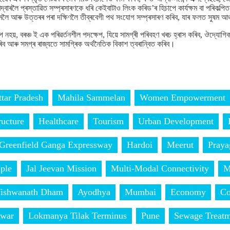
দ্বাৰলৈ প্ৰস্তাৱিত সম্প্ৰসাৰণকে ধৰি কেইবাটাও লিংক কৰিড’ৰ হিচাপে কাৰ্যক্ষম বা পৰিকল্পি
িমলৈ আৰু উত্তৰৰ পৰা দক্ষিণলৈ তীব্ৰবেগী পথ সংযোগ সম্প্ৰসাৰণ কৰিব, যাৰ ফলত সুষম আঞ
্প নহয়, বৰঞ্চ ই এক পৰিৱৰ্তনশীল পদক্ষেপ, যিয়ে সামগ্ৰী পৰিবহণ খৰচ হ্ৰাস কৰিব, ঔদ্যোগি
ি কৰিব আৰু সমগ্ৰ ৰাজ্যতে সামগ্ৰিক অৰ্থনৈতিক বিকাশ ত্বৰান্বিত কৰিব।
ttar Pradesh
Mahila Sammelan
Women Empowerment
ructure
Healthcare
Tourism
Urban Development
Greenfield Ganga Expressway
Hardoi
Meerut
Praya
ple
Jal Jeevan Mission
Multi-Modal Connectivity
M
Vishwanath Dham
Ayodhya
Mumbai
Economy
Co
dwar
Lokmanya Tilak Terminus
Pune
Sewage Treatm