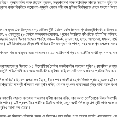
বিকল্প প্ৰদান কৰিব আৰু উত্তৰ প্ৰদেশ, মধ্যপ্ৰদেশ আৰু মহাৰাষ্ট্ৰৰ মাজত সংযোগ বৃদ্ধি 
্ৰদান কৰাৰ বিপৰীতে অযোধ্যা–মুম্বাই সেৱাই শ্ৰী ৰাম মন্দিৰৰ তীৰ্থস্থানৰ সৈতে সংযোগ উন্নত
নৰ ক্ষেত্ৰত এক উল্লেখযোগ্য মাইলৰ খুঁটি হিচাপে হৰদৈ জিলাত প্ৰধানমন্ত্ৰীগৰাকীয়ে উদ্বো
ল, ৬ লেনযুক্ত (৮ লেনলৈ সম্প্ৰসাৰণযোগ্য), প্ৰৱেশ নিয়ন্ত্ৰিত গ্ৰীণফিল্ড হাইস্পীড কৰিডৰ
প্ৰেছৱেই ১২খন জিলাৰ মাজেৰে পাৰ হৈ যায়— মীৰুট, বুলণ্ডচহৰ, হাপুৰ, আমৰোহা, সম্ভল, বদৌ
াগৰাজ। এই নিৰৱচ্ছিন্ন তীব্ৰবেগী কৰিডৰে উত্তৰ প্ৰদেশৰ পশ্চিম, মধ্য আৰু পূব অঞ্চলক স
াগৰাজৰ মাজত যাত্ৰাৰ সময় বৰ্তমানৰ ১০-১২ ঘণ্টাৰ পৰা প্ৰায় ৬ ঘণ্টালৈ যথেষ্ট হ্ৰাস পাব
 শ্বাহজাহানপুৰ জিলাত ৩.৫ কিলোমিটাৰ দৈৰ্ঘ্যৰ জৰুৰীকালীন অৱতৰণ সুবিধা (এয়াৰষ্ট্ৰিপ)ৰ ব্
াৰ প্ৰস্তুতি শক্তিশালী কৰে আৰু অৰ্থনৈতিক সুবিধাৰ বাহিৰেও কৌশলগত গুৰুত্ব প্ৰতিফলিত কৰ
িক কৰিড’ৰ হিচাপে কল্পনা কৰা হৈছে, ইয়াৰ পথৰ কাষৰীয়া ১২খন জিলাৰ প্ৰায় ২,৬৩৫ হেক্ট
্ৰেছৱেই সামগ্ৰী পৰিবহণ খৰচ হ্ৰাস কৰিব, যোগান শৃংখলৰ কাৰ্যক্ষমতা বৃদ্ধি কৰিব আৰু উৎ
্তানি বজাৰত প্ৰত্যক্ষ প্ৰৱেশৰ সুবিধা প্ৰদান কৰিব, যাৰ ফলত তেওঁলোকে নিজৰ উৎপাদিত
িব পাৰিব। এই প্ৰকল্পটোৱে পৰ্যটনক উন্নীত কৰিব, নতুন অৰ্থনৈতিক সুযোগ সৃষ্টি কৰিব আৰু 
িব বুলিও আশা কৰা হৈছে।
ছৱেৰ এক বিস্তৃত নেটৱৰ্কৰ মেৰুদণ্ড হিচাপেও কাম কৰিব, য’ত আগ্ৰা-লক্ষ্ণৌ এক্সপ্ৰেছৱে, জে