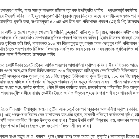
নত অংশগ্ৰহণ কৰিব, য’ত সমগ্ৰ অঞ্চলৰ মহিলাৰ ব্যাপক উপস্থিতি থাকিব। প্ৰধানমন্ত্ৰীগৰাকী
বাবে উৎসৰ্গা কৰিব। এই মূল আন্তঃগাঁথনি প্ৰকল্পসমূহৰ ভিতৰত আছে বাৰাণসী-আজমগড় পথ সম্প্
ভাৰব্ৰীজ মুকলি কৰা, ভগৱানপুৰত ৫৫ এম এল ডিৰ নলা পৰিশোধন প্ৰকল্প (এছ টি পি) উদ্ব
নৰ অধীনত ৩০খন গ্ৰাম্য খোৱাপানী আঁচনি, চন্দ্ৰাৱতী ঘাটৰ পুনৰ উন্নয়ন, সাৰনাথৰ সমীপৰ সাৰং
স্কাৰকে ধৰি কেইবাটাও সম্প্ৰদায়কেন্দ্ৰিক প্ৰকল্প উদ্বোধন কৰিব। ইয়াৰ ভিতৰত ৰাজহুৱা সে
ৃত্ৰিম হকী টাৰ্ফ, ৰামনগৰত ১০০ খন বিছনাযুক্ত বৃদ্ধাশ্ৰম আৰু ভেলুপুৰ পানী পৰিশোধন প্
থাৰ সৈতে পৰম্পৰাগত চিকিৎসা বিজ্ঞানক একত্ৰিত কৰাৰ চৰকাৰৰ দায়বদ্ধতাক প্ৰতিফলিত কৰি প্ৰধ
া ভৱন আৰু চিকিৎসালয় উদ্বোধন কৰিব।
য় ৫,৩০০ কোটি টকাৰ ১১২টাতকৈও অধিক প্ৰকল্পৰ আধাৰশিলা স্থাপন কৰিব। ইয়াৰ ভিতৰত আ
দ গুপ্ত সংমণ্ডল জিলা চিকিৎসালয়ত ৫০০ বিছনাযুক্ত মাল্টি-ছুপাৰ স্পেচিয়েলিটি চিকিৎসালয়,
ণ, পুখুৰী সংস্কাৰ আৰু পুনৰুদ্ধাৰ, ১৯৮ বিছনাযুক্ত চিকিৎসালয় পুনৰ উন্নয়ন, ১০০ খন বিছনাযু
আৰু নমো ঘাটকে ধৰি প্ৰধান ঘাটসমূহত পৰ্যটনৰ সুবিধাসমূহৰ উন্নয়ন সাধন। শাসন ​​আৰু সমা
গৰত সংহত সংমণ্ডলীয় কাৰ্যালয়, পৌৰ নিগমৰ কাৰ্যালয় ভৱন, চৰকাৰীভাৱে পৰিচালিত শিশু আশ্ৰয
প্ৰধানমন্ত্ৰীগৰাকীয়ে বানাছ ডেইৰীৰ সৈতে জড়িত উত্তৰ প্ৰদেশৰ পৰা গাখীৰ যোগানকাৰীক 
–পণ্ডিত দীনদয়াল উপাধ্যায় জংচন তৃতীয় আৰু চতুৰ্থ ৰেলপথ প্ৰকল্পৰ আধাৰশিলা স্থাপন কৰ
ব। এই প্ৰকল্পৰ জৰিয়তে ৰেল যাতায়াতৰ যান-জঁট হ্ৰাস, সামগ্ৰী পৰিবহণ কাৰ্যক্ষমতা বৃদ্ধি, 
ৰাণসী আৰু কাষৰীয়া জিলাক উপকৃত কৰা হ’ব। ইয়াৰ উপৰি কাশী বিশ্বনাথ ধাম, ৰামনগৰ অঞ্চল 
 প্ৰদেশ আৰু বিহাৰৰ সৈতে ৰেল সংযোগ শক্তিশালী কৰা হ’ব।
্সপ্ৰেছৰ দুখন নতুন ৰে’ল- বনাৰস–পুনে (হাদাপচাৰ) আৰু অযোধ্যা–মুম্বাই (লোকমান্য তিলক 