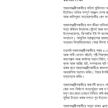
প্ৰধানমন্ত্ৰীগৰাকীয়ে মহিলা সন্মিল
টাতকৈও অধিক সম্পূৰ্ণ প্ৰকল্প দেশৰ 
আৰু কাদিপুৰত অত্যাৱশ্যকীয় ৰেল অ
প্ৰধানমন্ত্ৰীগৰাকীয়ে জল জীৱন অভিযা
সন্ত ৰবিদাস উদ্যানৰ সৌন্দৰ্য আৰু সং
উল্লেখযোগ্য, বিশেষকৈ ইউ পি কলেজত ক
অন্যতন। আধুনিক স্বাস্থ্যসেৱা ব্যৱস্
অধ্যয়ন বিশ্ববিদ্যালয়ত সোৱা ৰিগপ
তদুপৰি প্ৰধানমন্ত্ৰীগৰাকীয়ে প্ৰা
আৰু পানী যোগান আঁচনি, শ্ৰী শিৱপ্ৰসা
কমপ্লেক্স আৰু কাৰ্যালয় স্থান নিৰ্মা
ব্লক আৰু আচ্ছি ঘাট, দশশ্বমেধ ঘাট 
কৰাৰ বাবে প্ৰধানমন্ত্ৰীগৰাকীয়ে ৰামন
আধাৰশিলা স্থাপন কৰিব। ইয়াৰ উপৰি 
হস্তান্তৰ কৰিব।
প্ৰধানমন্ত্ৰীগৰাকীয়ে বাৰাণসী জংচন
ৰোড দলং নিৰ্মাণো অন্তৰ্ভুক্ত কৰা হ’
মসৃণ যান-বাহন চলাচল নিশ্চিত কৰি বা
সুবিধা উন্নত কৰাৰ লগতে পূব উত্তৰ
প্ৰধানমন্ত্ৰীগৰাকীয়ে অমৃত ভাৰত এক