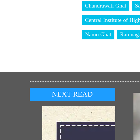
Chandrawati Ghat
S
Central Institute of Hig
Namo Ghat
Ramnag
NEXT READ