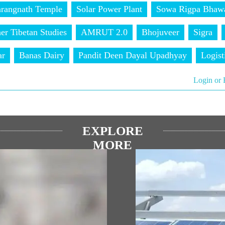
arangnath Temple
Solar Power Plant
Sowa Rigpa Bhaw
her Tibetan Studies
AMRUT 2.0
Bhojuveer
Sigra
ar
Banas Dairy
Pandit Deen Dayal Upadhyay
Logist
Login or 
EXPLORE
MORE