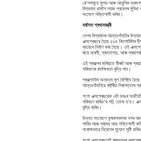
ৰে’লসমূহে সুলভ আৰু আধুনিক ভ্ৰমণৰ 
বিশ্বনাথ ধামলৈ সহজ প্ৰৱেশৰ সুবিধা প
সংযোগ শক্তিশালী কৰিব।
হৰদৈত প্ৰধানমন্ত্ৰী
দেশৰ বিশ্বমানৰ আন্তঃগাঁথনিৰ উন্নয়
এক্সপ্ৰেছৱে হৈছে ৫৯৪ কিলোমিটাৰ দীঘ
ব্যয়েৰে নিৰ্মাণ কৰা হৈছে। এই এক্স
ৰায়ে বৰেলী, প্ৰতাপগড়, আৰু প্ৰয়
এই প্ৰকল্পৰ জৰিয়তে মীৰুট আৰু প্ৰয়
পৰিবহণৰ কাৰ্যক্ষমতা বৃদ্ধি পাব।
প্ৰকল্পটোৰ অন্যতম মূল বৈশিষ্ট্য হৈছে
আন্তঃগাঁথনিয়ে ৰাষ্ট্ৰীয় নিৰাপত্ত
গংগা এক্সপ্ৰেছৱেক এটা ডাঙৰ অৰ্থনৈত
পৰিবহণ কৰিড’ৰ গঢ়ি তোলা হ’ব। এক্সপ
বৃদ্ধি কৰিব।
উন্নত সংযোগে কৃষকসকলক নগৰ আৰু ৰপ
পাৰিব আৰু গ্ৰাম্য আয় শক্তিশালী কৰ
পৰোক্ষভাৱে নিয়োগৰ সুযোগ সৃষ্টি কৰ
গংগা এক্সপ্ৰেছৱেই ৰাজ্যখনৰ এক্সপ্ৰে