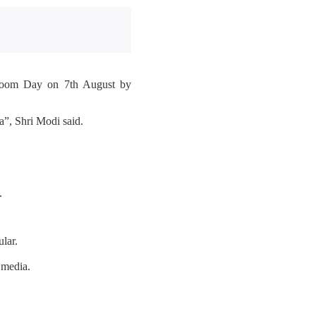
ndloom Day on 7th August by
”, Shri Modi said.
.
lar.
 media.