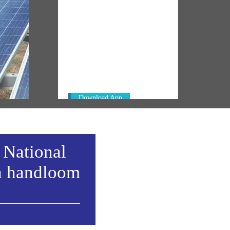
NM ON THE GO
Always be the first to hear from the
's
PM. Get the App Now!
emony
Download App
 National
h handloom