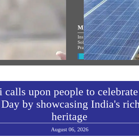
ULAR SPEECHES
MEDIA COVERAGE
ম জনমভূমি মন্দিৰৰ ধ্বজাৰোহণ উৎসৱত
Inspiring India: Gujarat Woman
্ত্ৰীৰ সম্বোধনৰ অসমীয়া অনুবাদ
Solar Mission Earns PM Modi’s
Praise, Invitation to I-Day Cer
w All
View All
calls upon people to celebrate
Day by showcasing India's ric
heritage
August 06, 2026