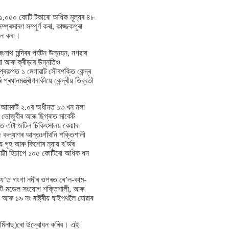
য়ে ১,০৫০ কোটি টকাৰো অধিক মূল্যৰ ৪৮
ৰসাৰণ সম্পূৰ্ণ কৰা, কাজ্জকপুৰা
োধন কৰা।
নাথ মন্দিৰৰ পৰ্যটন উন্নয়ন, নগৱাৰ
ৱা আৰু ক্ৰীড়াৰ উন্নতিও
ৰকল্পত ১ মেগাৱাট সৌৰশক্তি কেন্দ্ৰ
ানমন্ত্ৰীগৰাকীয়ে কেন্দ্ৰীয় তিব্বতী
ছে আমৰুট ২.০ৰ অধীনত ১৩ খন নলা
 ভোজুবীৰ আৰু ছিগ্ৰাত মাৰ্কেট
ক্ত এটা জটিল চিকিৎসালয় কেয়াৰ
জ কল্যাণৰ আন্তঃগাঁথনি শক্তিশালী
় গৃহ আৰু কিশোৰ ন্যায় ব’ৰ্ডৰ
ভাট্টা হিচাপে ১০৫ কোটিৰো অধিক ধন
িব, য’ত গংগা নদীৰ ওপৰত ৰে’ল-কাম-
মাল্টি-মডেল সংযোগ শক্তিশালী, আৰু
আৰু ১৯ নং ৰাষ্ট্ৰীয় ঘাইপথলৈ যোৱাৰ
টাৰ্মিনাছ)ৰো উদ্বোধন কৰিব। এই