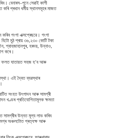
কৰিব। বেনাৰস–পুনে সেৱাই কাশী
 কৰি প্ৰধান ধৰ্মীয় স্থানসমূহৰ মাজত
ধন কৰিব গংগা এক্সপ্ৰেছৱে। গংগা
, যিটো মুঠ প্ৰায় ৩৬,২৩০ কোটি টকা
ন, শ্বাহজাহানপুৰ, হৰদয়, উন্নাও,
ংযোগ কৰে।
, যাৰ ফলত যাতায়ত সহজ হ’ব আৰু
যৱস্থা। এই দ্বৈত ব্যৱস্থাৰ
ে।
ৰ মাটিত সংহত উৎপাদন আৰু সামগ্ৰী
পাদন খণ্ডৰ প্ৰতিযোগিতামূলক ক্ষমতা
 সামগ্ৰীৰ উন্নত মূল্য লাভ কৰিব
সমগ্ৰ অঞ্চলটোত প্ৰত্যক্ষ আৰু
ৱাৰ লিংক এক্সপ্ৰেছৱে, ফাৰুখাবাদ