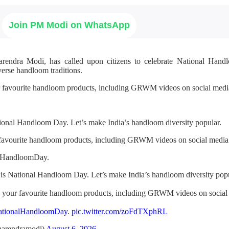
Join PM Modi on WhatsApp
arendra Modi, has called upon citizens to celebrate National Ha
verse handloom traditions.
r favourite handloom products, including GRWM videos on social media
ional Handloom Day. Let’s make India’s handloom diversity popular.
 favourite handloom products, including GRWM videos on social media
alHandloomDay.
is National Handloom Day. Let’s make India’s handloom diversity popu
h your favourite handloom products, including GRWM videos on social
ationalHandloomDay
.
pic.twitter.com/zoFdTXphRL
arendramodi)
August 6, 2026