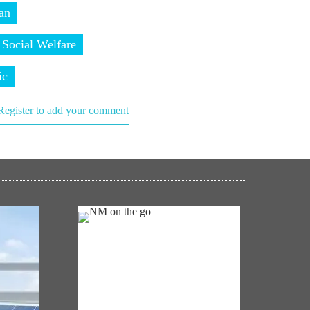
an
Social Welfare
ic
Register to add your comment