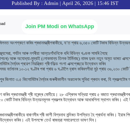
Published By : Admin | April 26, 2026 | 15:46 IST
Join PM Modi on WhatsApp
ন্মিলনত অংশগ্ৰহণ কৰিব প্ৰধানমন্ত্ৰীগৰাকীয়ে, য’ত প্ৰায় ৬,৩৫০ কোটি টকাৰ বিভিন্ন উন্নয
স্থ্যসেৱা, পৰ্যটন আৰু নগৰীয়া আন্তঃগাঁথনিকে ধৰি বিভিন্ন খণ্ডক সামৰি লৈছে
(হাদাপচৰ) আৰু অযোধ্যা-মুম্বাই (লোকমান্য তিলক টাৰ্মিনাছ) নামৰ দুখন নতুন অমৃত ভাৰত এক্স
িটাৰ দৈৰ্ঘ্যৰ প্ৰৱেশ নিয়ন্ত্ৰিত গ্ৰীণফিল্ড গংগা এক্সপ্ৰেছৱে উদ্বোধন কৰিব
ময় বৰ্তমানৰ ১০-১২ ঘণ্টাৰ পৰা প্ৰায় ৬ ঘণ্টালৈ হ্ৰাস কৰিবলগীয়া মুঠ প্ৰায় ৩৬,২৩০ কোটি 
নপুৰ জিলাত ৩.৫ কিলোমিটাৰ দৈৰ্ঘ্যৰ জৰুৰীকালীন অৱতৰণৰ সুবিধা প্ৰদান কৰা, যি প্ৰকল্পট
ব প্ৰধানমন্ত্ৰী শ্ৰী নৰেন্দ্ৰ মোদীয়ে। ২৮ এপ্ৰিলৰ সন্ধিয়া প্ৰায় ৫ বজাত প্ৰধানমন্ত্ৰী
৩৫০ কোটি টকাৰ বিভিন্ন উন্নয়নমূলক প্ৰকল্পৰ উদ্বোধন আৰু আধাৰশিলা স্থাপন কৰিব। এই 
ধানমন্ত্ৰীগৰাকীয়ে বাৰাণসীৰ শ্ৰী কাশী বিশ্বনাথ মন্দিৰত উপস্থিত হৈ প্ৰাৰ্থনা কৰিব। ইয়াৰ প
ৱে উদ্বোধন কৰিব। এই উপলক্ষে তেওঁ ৰাজহুৱা সমাৱেশতো ভাষণ দিব।