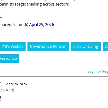
erm strategic thinking across sectors.
…
@narendramodi)
April 25, 2026
PM's Wishes
Governance Reform
Ease Of Living
A
vernance
Login or Re
ी
April 26, 2026
 शुभकामनाएं
ं