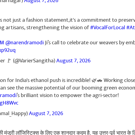
dharnagar)
August 7, 2026
 not just a fashion statement,it's a commitment to preser
g artisans, strengthening the vision of
#VocalForLocal
#At
April 26, 2026
...💌 Namaste Modi ji🙏Mera pura message padhiye tabhi samaj
PM
@narendramodi
Ji’s call to celebrate our weavers by 
 karya Karta ko maar khana padega 🔥BENGAL🔥 VOTE Last 29/4/20
haegi 👈 jitenge nahin to maar khana padega Main ek Chhota BJP
7xp92uq
okar kam kar raha hu didi, aap ek Naya nautanki chala raha hai S 
ier 🚩 (@VarierSangitha)
August 7, 2026
anbujhkar Hindu aadami log ka naam Kat RAHA HAI dalit 👈ka na
KRISHNA KARTA HAI ) ine logon Ko👉 didi samjha raha hai didi H
tion 👈🚨 aap jab bhi Koi Sabha mein jaiega Manch se boliye roa
on for India's ethanol push is incredible! 🌿🚗 Working close
i Hindu🚨ka naam👈nahin katega only rohingya🚨chhodkar👈 tab
can see the massive potential of our booming green econo
 aaega Mera mohalla mein 5 aadami ka naam kata Gaya 🤷 BJP su
ramodi
’s brilliant vision to empower the agri-sector!
 nahin denge 🤧 BJP ko👈😩 ine logon ka naam Kat raha hai ABH
EIN SABHA MEIN LE JAKAR BHUL BHAL SAMJHA RAHA HAI,🤷 (ap
UugH8Wvc
AI, BOL RAHA HAI Bangladesh SE JO HINDU 🙄AAYA HAI SABKO 🚨de
amal_Happy)
August 7, 2026
K BANERJEE ROAD PER JAKAR 🫩 PRACHAR KAR RAHA HAI , ismein🤦
P MEIN EK HI BANDA HAI JO ISKO COUNTER KAR SAKTA HAI VAH HAI
AR NETA KO THODA BOLIYE 🚨OVER CONFIDENCE 🚨🤨NAHIN HONE K
ी मंजूरी लॉजिस्टिक्स के लिए एक शानदार कदम है. यह उत्तर-पूर्व भारत के 