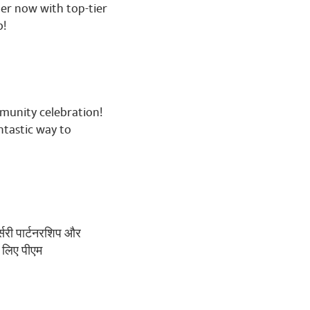
er now with top-tier
b!
mmunity celebration!
ntastic way to
र्सरी पार्टनरशिप और
 करणा चाहिये परिवार सम्पत्ति
े लिए पीएम