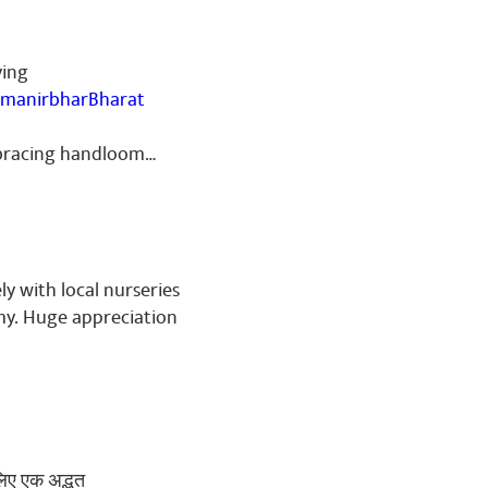
ving
manirbharBharat
h mein aaega 😡😡😡 neta
embracing handloom…
26 Target🎯 jitegi nahin
 ka karya karta hun 2019
I R 👈 JO HO RAHA HAI didi
me aur MATHUA 👈JO HARE
ai to 🚨no tension Modi
d show kariyega udhar bhi
ly with local nurseries
hi Hindu aadami log ka
my. Huge appreciation
pporter tha vah log bol
ISHEK BANERJEE SABHI KO
na Manch👈KA AUDIENCE.
tention Kar dega 🚨 ,
 JANATA BAHUT JOR RAHA
 SUVENDU 🔥 ADHIKARI 🙄👈
E LIYE. 🤦 2021 MEIN BHI
लिए एक अद्भुत