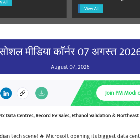
w All
View All
सोशल मीडिया कॉर्नर 07 अगस्त 202
August 07, 2026
Join PM Modi 
: 4x Data Centres, Record EV Sales, Ethanol Validation & Northeas
dian tech scene! 🔥 Microsoft opening its biggest data cent