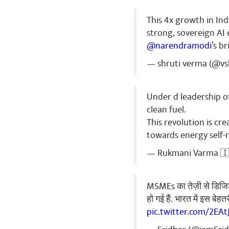
Ranjeet Ku
This 4x growth in Ind
Jai shree ram
strong, sovereign AI
@narendramodi
’s b
साझा करे
— shruti verma (@vs
Babla seng
Under d leadership o
PM Modi Sir N
clean fuel.
This revolution is c
साझा करे
towards energy self-r
— Rukmani Varma 🇮
Devarushi J
yes sir that's 
MSMEs का तेज़ी से डिजिटल
हो गई हैं. भारत में इस बे
साझा करे
pic.twitter.com/2EA