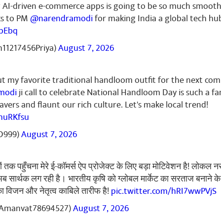
ं
g AI-driven e-commerce apps is going to be so much smooth
ks to PM
@narendramodi
for making India a global tech hu
tbEbq
11217456Priya)
August 7, 2026
umawat
April 26, 2026
Jay मोदी जी जिंदाबाद जिंदाबाद
ं
ut my favorite traditional handloom outfit for the next co
modi
ji call to celebrate National Handloom Day is such a fa
vers and flaunt our rich culture. Let's make local trend!
huRKfsu
D999)
August 7, 2026
ar
April 26, 2026
तक पहुँचना मेरे ई-कॉमर्स ऐप प्रोजेक्ट के लिए बड़ा मोटिवेशन है! लोकल न
 टाईवल इजरायल सांविधान कौन आधिकार भारत नागरिक लेगाया 284नागिकता खत्म
हिऐ आनाथ आसरम नहीं
ब सार्थक लग रही है। भारतीय कृषि को ग्लोबल मार्केट का सरताज बनाने क
ा विजन और नेतृत्व काबिले तारीफ है!
pic.twitter.com/hRI7wwPVjS
ं
Amanvat78694527)
August 7, 2026