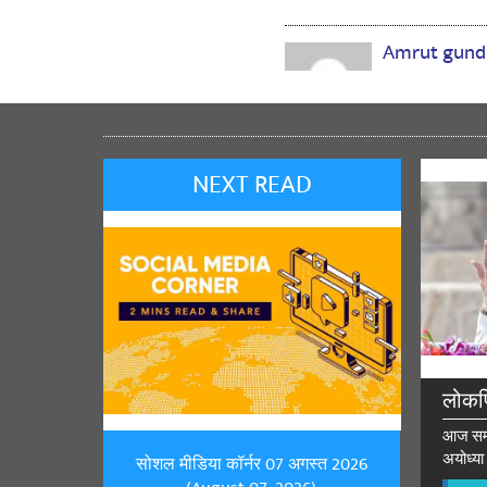
Amrut gund
wel congratul
NEXT READ
लोकप
आज सम्पू
अयोध्या 
सोशल मीडिया कॉर्नर 07 अगस्त 2026