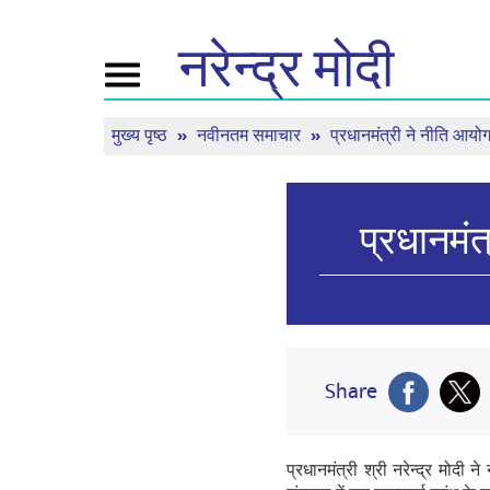
नरेन्द्र
मोदी
Toggle
navigation
मुख्य पृष्ठ
नवीनतम समाचार
प्रधानमंत्री ने नीति आयोग
नमो के बारे में
न्यूज़
ट्यून इ
जीवनी
न्यूज़ अप्डेट्स
मन की बा
बीजेपी कनेक्ट
मीडिया कवरेज
लाइव देखें
प्रधानमंत
पीपल्स कॉर्नर
न्यूज़लेटर
टाइमलाइन
रिफ्लेक्शन्स
Share
प्रधानमंत्री श्री नरेन्‍द्र मोदी