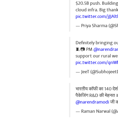
साझा करे
$20.5B push. Buildin
cloud infra. Big than
pic.twitter.com/jJJAl
— Priya Sharma (@Sh
pannalal k
Bharat Mata ki 
साझा करे
Definitely bringing o
🧵📷 PM
@narendra
support our rural wea
pic.twitter.com/qnW
— JeeT (@Subhojeet
Gauravkum
भारतीय कॉफी का 140 देशों 
आदिवासी जनजाति
जाप्ता करणा चा
पैकेजिंग R&D की मेहनत अ
@narendramodi
जी क
साझा करे
— Raman Narwal (@