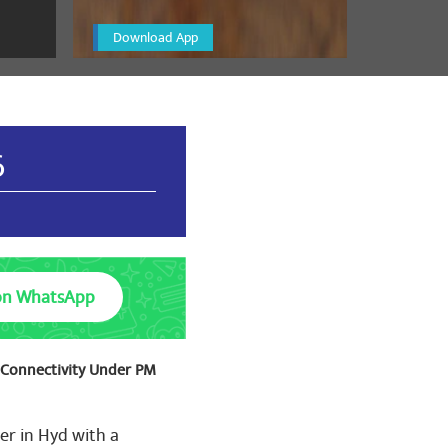
Download App
6
on WhatsApp
t Connectivity Under PM
er in Hyd with a