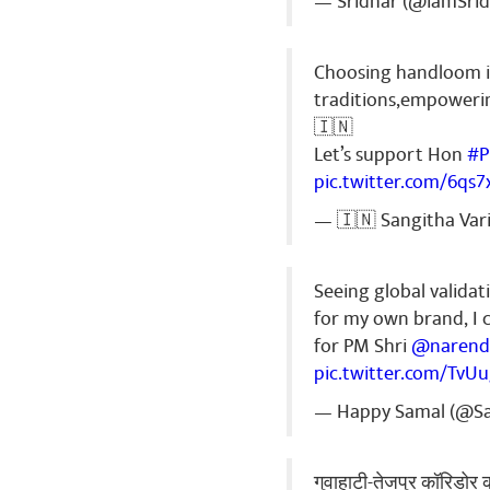
— Sridhar (@iamSri
Choosing handloom is
traditions,empowerin
Sunu Das
🇮🇳
New message..
Let’s support Hon
#
to bhag jaega
👈to + maar k
pic.twitter.com/6qs
se BJP mein h
— 🇮🇳 Sangitha Var
b,l,o 👈 se j
KRISHNA HARE 
aaya to deten
Seeing global validati
boliye koi bh
for my own brand, I 
thoda Bharosa
for PM Shri
@narend
raha hai vote
APNA MANCH M
pic.twitter.com/Tv
BANAA RAHA H
— Happy Samal (@S
next ABHISHE
HAI, next BJ
AUR BJP KA H
गुवाहाटी-तेजपुर कॉरिडोर क