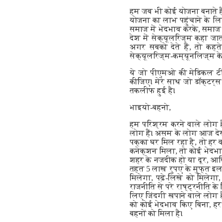
हम जब भी कोई योजना बनाते हैं
योजना का लाभ पहुंचाने के लि
समाज में भेदभाव करके, समाज के
देश में सेक्यूलरिज्म कहा जा
अगर सबको देते हैं, तो कहत
सेक्यूलरिज्म-कम्यूनलिज्म के 
ये जो पीएमओ की मेडिकल टीम 
कीजिए। मेरे साथ जो डॉक्टर्स
तकलीफ हुई है।
भाइयो-बहनो,
हम परिश्रम करने वाले लोग ह
लोग हैं। असम के लोग आज देख 
पक्का घर मिल रहा है, तो हर व
कनेक्शन मिला, तो कोई भेदभा
शहर के नजदीक हो या दूर, आदिव
तहत 5 लाख रुपए के मुफ्त इलाज
मिलेगा, पढ़े-लिखे को मिलेगा
राजनीति से परे राष्ट्रनीति क
लिए जिंदगी खपाने वाले लोग है
को कोई भेदभाव किए बिना, हर
बहनों को मिला है।