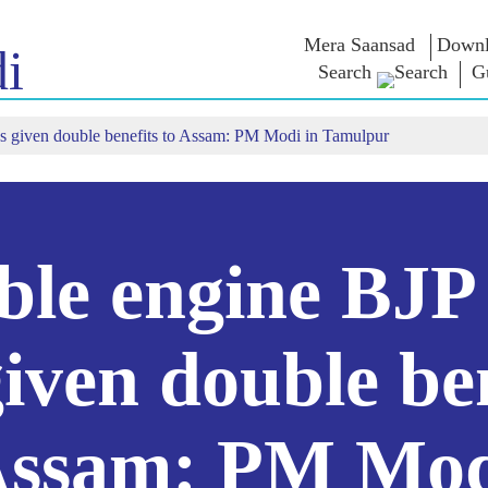
Mera Saansad
Downl
i
Search
Gu
s given double benefits to Assam: PM Modi in Tamulpur
ઈન
સુશાસન
શ્રેણીઓ
નમોના વ
બાત
શાસનનો નમૂનો
NaMo Merchandise
એક્ઝામ વોર
િહાળો
વૈશ્વિક ઓળખાણ
Celebrating
અવતરણો
Motherhood
ઇન્ફોગ્રાફીક્સ
ભાષણ
આંતરરાષ્ટ્રીય
ઈન્સાઈટ્સ
સંબોધનનું 
Kashi Vikas Yatra
લખાણ
le engine BJP
સાક્ષાત્કાર
બ્લોગ
iven double be
Assam: PM Mod