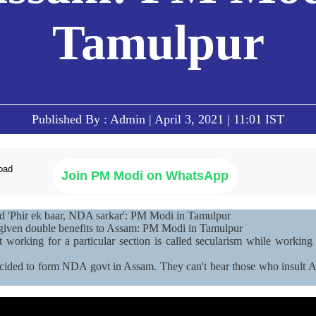
Tamulpur
Published By : Admin | April 3, 2021 | 11:01 IST
Join PM Modi on WhatsApp
d 'Phir ek baar, NDA sarkar': PM Modi in Tamulpur
given double benefits to Assam: PM Modi in Tamulpur
at working for a particular section is called secularism while workin
ecided to form NDA govt in Assam. They can't bear those who insult A