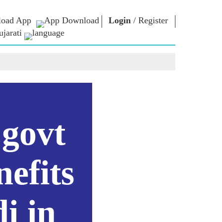
oad App
Login
/
Register
jarati
િચાર
નમો લાઈબ્રેરી
કનેક્ટ
િયર્સ
Photo Gallery
પ્રધાનમંત્રીને લખો
ઇ-બુક્સ
રાષ્ટ્રની સેવા કરો
કવિ અને લેખક
Contact Us
મૂળ
ઇ-ગ્રીટિંગ્સ
દિગ્ગજો બોલ્યા
 govt
Photo Booth
nefits
i in