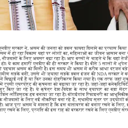
की एनडीए सरकार ने, असम की जनता को डबल फायदा दिलाने का प्रयास किया ह
 असम में हो रहा विकास यहां पर लोगों का, महिलाओं का जीवन आसान बना र
नौजवानों के लिए अवसर बढ़ा रहा है। आप बरसों से चाहते थे कि यहां तेजी स
। ये काम हमारी एनडीए की ही सरकार ने किया है। बीते 5 सालों में भूपेन
ं की पहचान असम को मिली है। इस समय भी असम में करीब आधा दर्जन बड़े 
ामीण सड़कें बनीं, उससे भी ज्यादा सड़कें डबल इंजन की NDA सरकार ने बना
नें बिछाई गईं हैं या फिर उनका दोहरीकरण किया गया है। एक तरफ जहां गुव
 में रुपसी एयरपोर्ट की क्षमता को बढ़ाया जा रहा है। जहां-जहां कनेक्टिवि
ुरू किए जा रहे हैं। ये क्षेत्र देश-विदेश के साथ व्यापार का बड़ा सें
टीमॉडल लॉजिस्टक हब बनाया जा रहा है। बोंगईगांव रिफाइनरी का आधुनिक
के नौजवानों के लिए नई नौकरियां बना रहे हैं, स्थानीय स्तर पर उद्योगों 
ं। आज पूरा असम ये मानता है कि इस वातावरण को बनाए रखने के लिए, इ
ाए रखने के लिए, प्रगति की इस राह को बरकरार रखने के लिए एनडीए सर