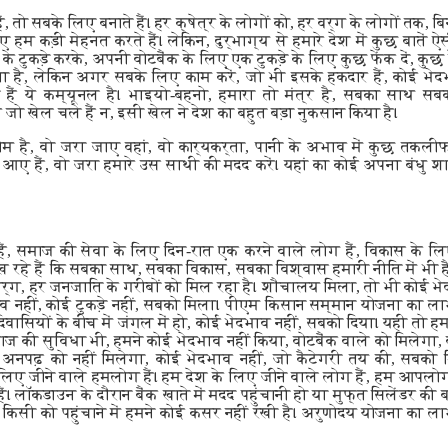
, तो सबके लिए बनाते हैं। हर क्षेत्र के लोगों को, हर वर्ग के लोगों तक, 
ए हम कड़ी मेहनत करते हैं। लेकिन, दुर्भाग्य से हमारे देश में कुछ बाते
 टुकड़े करके, अपनी वोटबैंक के लिए एक टुकड़े के लिए कुछ फेंक दें, कुछ दे
ता है, लेकिन अगर सबके लिए काम करें, जो भी इसके हकदार हैं, कोई भेदभ
े हैं ये कम्यूनल है। भाइयो-बहनो, हमारा तो मंत्र है, सबका साथ स
जो खेल चले हैं न, इसी खेल ने देश का बहुत बड़ा नुकसान किया है।
है, वो जरा जाए वहां, वो कार्यकर्ता, पानी के अभाव में कुछ तकलीफ
 आए हैं, वो जरा हमारे उस साथी की मदद करें। यहां का कोई अपना बंधु श
ैं, समाज की सेवा के लिए दिन-रात एक करने वाले लोग हैं, विकास के लि
रहे हैं कि सबका साथ, सबका विकास, सबका विश्वास हमारी नीति में भी है 
र्ग, हर जनजाति के गरीबों को मिल रहा है। शौचालय मिला, तो भी कोई भेदभ
व नहीं, कोई टुकड़े नहीं, सबको मिला। पीएम किसान सम्मान योजना का लाभ
ासियों के बीच में जंगल में हो, कोई भेदभाव नहीं, सबको दिया। यही तो ह
 की सुविधा भी, हमने कोई भेदभाव नहीं किया, वोटबैंक वाले को मिलेगा, वोट
, अनपढ़ को नहीं मिलेगा, कोई भेदभाव नहीं, जो कैटेगरी तय की, सबको मिल
े लिए जीने वाले हमलोग हैं। हम देश के लिए जीने वाले लोग हैं, हम आपलोगो
ं। लॉकडाउन के दौरान बैंक खाते में मदद पहुंचानी हो या मुफ्त सिलेंडर की 
 किसी को पहुंचाने में हमने कोई कसर नहीं रखी है। अरुणोदय योजना का ल