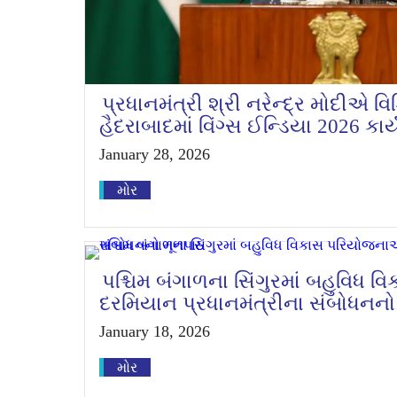
પ્રધાનમંત્રી શ્રી નરેન્દ્ર મોદીએ વિડ
હૈદરાબાદમાં વિંગ્સ ઈન્ડિયા 2026 કાર
January 28, 2026
મોર
પશ્ચિમ બંગાળના સિંગુરમાં બહુવિધ
દરમિયાન પ્રધાનમંત્રીના સંબોધનનો
January 18, 2026
મોર