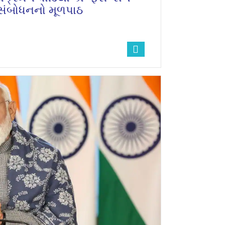
ા સંબોધનનો મૂળપાઠ