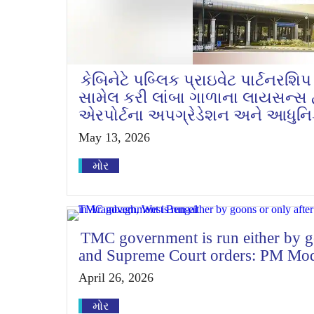
કેબિનેટે પબ્લિક પ્રાઇવેટ પાર્ટનરશ
સામેલ કરી લાંબા ગાળાના લાયસન્સ દ
એરપોર્ટના અપગ્રેડેશન અને આધુન
May 13, 2026
મોર
TMC government is run either by g
and Supreme Court orders: PM Mod
April 26, 2026
મોર