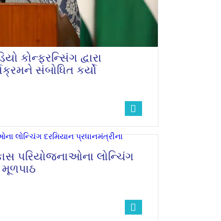
િયો કોન્ફરન્સિંગ દ્વારા
્યક્રમને સંબોધિત કર્યો
 વિકાસ પરિયોજનાઓના લોન્ચિંગ
 મૂળપાઠ