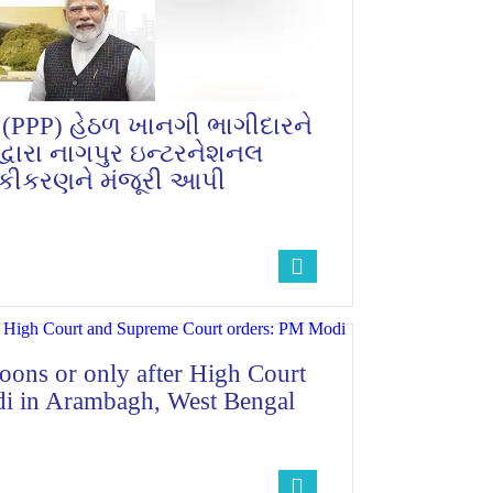
િપ (PPP) હેઠળ ખાનગી ભાગીદારને
્વારા નાગપુર ઇન્ટરનેશનલ
િકીકરણને મંજૂરી આપી
oons or only after High Court
i in Arambagh, West Bengal