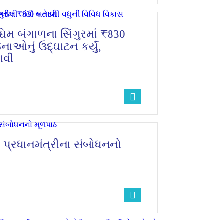
્ચિમ બંગાળના સિંગુરમાં ₹830
ાઓનું ઉદ્ઘાટન કર્યું,
ાવી
માં પ્રધાનમંત્રીના સંબોધનનો