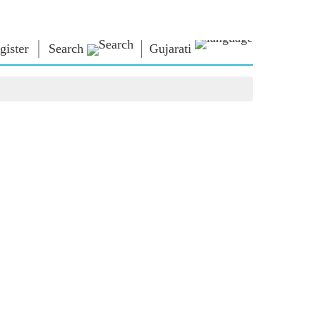
gister
Search
Gujarati
િચાર
નમો લાઈબ્રેરી
કનેક્ટ
િયર્સ
Photo Gallery
પ્રધાનમંત્રીને લખો
ઇ-બુક્સ
રાષ્ટ્રની સેવા કરો
કવિ અને લેખક
Contact Us
મૂળ
ઇ-ગ્રીટિંગ્સ
દિગ્ગજો બોલ્યા
Photo Booth