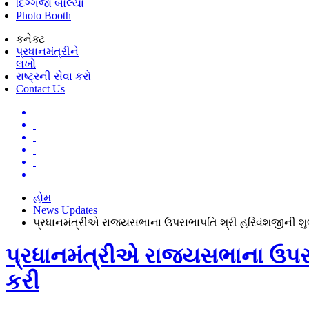
દિગ્ગજો બોલ્યા
Photo Booth
કનેક્ટ
પ્રધાનમંત્રીને
લખો
રાષ્ટ્રની સેવા કરો
Contact Us
હોમ
News Updates
પ્રધાનમંત્રીએ રાજ્યસભાના ઉપસભાપતિ શ્રી હરિવંશજીની શુભે
પ્રધાનમંત્રીએ રાજ્યસભાના ઉપસભ
કરી