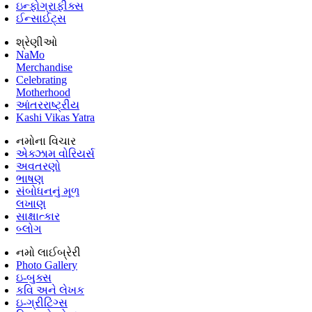
ઇન્ફોગ્રાફીક્સ
ઈન્સાઈટ્સ
શ્રેણીઓ
NaMo
Merchandise
Celebrating
Motherhood
આંતરરાષ્ટ્રીય
Kashi Vikas Yatra
નમોના વિચાર
એક્ઝામ વોરિયર્સ
અવતરણો
ભાષણ
સંબોધનનું મૂળ
લખાણ
સાક્ષાત્કાર
બ્લોગ
નમો લાઈબ્રેરી
Photo Gallery
ઇ-બુક્સ
કવિ અને લેખક
ઇ-ગ્રીટિંગ્સ