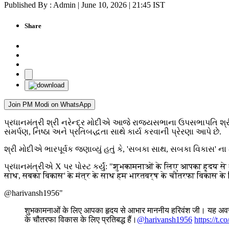
Published By : Admin | June 10, 2026 | 21:45 IST
Share
Join PM Modi on WhatsApp
પ્રધાનમંત્રી શ્રી નરેન્દ્ર મોદીએ આજે રાજ્યસભાના ઉપસભાપતિ શ્રી 
સમર્પણ, નિષ્ઠા અને પ્રતિબદ્ધતા સાથે કાર્ય કરવાની પ્રેરણા આપે છે.
શ્રી મોદીએ ભારપૂર્વક જણાવ્યું હતું કે, 'સબકા સાથ, સબકા વિકાસ' ના
પ્રધાનમંત્રીએ X પર પોસ્ટ કર્યું: "शुभकामनाओं के लिए आपका हृदय से
साथ, सबका विकास' के मंत्र के साथ हम भारतवर्ष के चौतरफा विकास के 
@harivansh1956"
शुभकामनाओं के लिए आपका हृदय से आभार माननीय हरिवंश जी। यह अवसर दे
के चौतरफा विकास के लिए प्रतिबद्ध हैं।
@harivansh1956
https://t