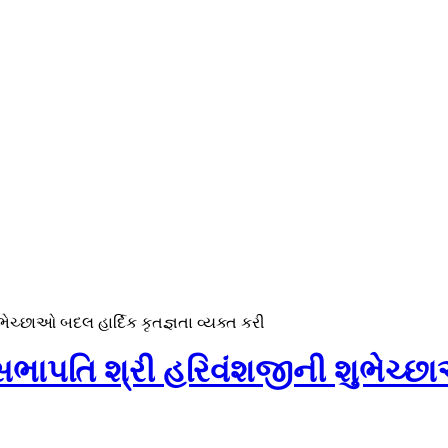
ચ્છાઓ બદલ હાર્દિક કૃતજ્ઞતા વ્યક્ત કરી
ાપતિ શ્રી હરિવંશજીની શુભેચ્છાઓ 