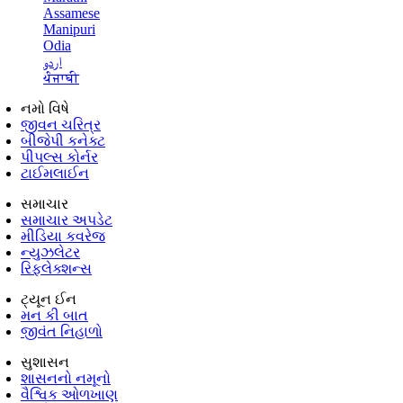
Assamese
Manipuri
Odia
اردو
ਪੰਜਾਬੀ
નમો વિષે
જીવન ચરિત્ર
બીજેપી કનેક્ટ
પીપલ્સ કોર્નર
ટાઈમલાઈન
સમાચાર
સમાચાર અપડેટ
મીડિયા કવરેજ
ન્યુઝલેટર
રિફ્લેક્શન્સ
ટ્યૂન ઈન
મન કી બાત
જીવંત નિહાળો
સુશાસન
શાસનનો નમૂનો
વૈશ્વિક ઓળખાણ