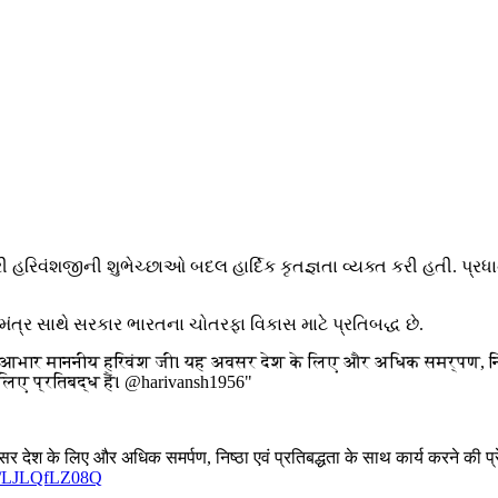
હરિવંશજીની શુભેચ્છાઓ બદલ હાર્દિક કૃતજ્ઞતા વ્યક્ત કરી હતી. પ્રધા
 મંત્ર સાથે સરકાર ભારતના ચોતરફા વિકાસ માટે પ્રતિબદ્ધ છે.
 आभार माननीय हरिवंश जी। यह अवसर देश के लिए और अधिक समर्पण, निष्ठा 
लिए प्रतिबद्ध हैं। @harivansh1956"
श के लिए और अधिक समर्पण, निष्ठा एवं प्रतिबद्धता के साथ कार्य करने की प्र
.co/LJLQfLZ08Q