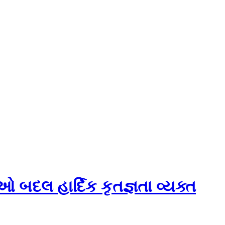
બદલ હાર્દિક કૃતજ્ઞતા વ્યક્ત