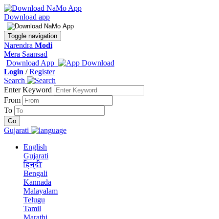
Download app
Toggle navigation
Narendra
Modi
Mera Saansad
Download App
Login
/
Register
Search
Enter Keyword
From
To
Gujarati
English
Gujarati
हिन्दी
Bengali
Kannada
Malayalam
Telugu
Tamil
Marathi