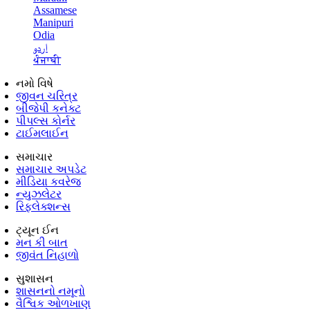
Assamese
Manipuri
Odia
اردو
ਪੰਜਾਬੀ
નમો વિષે
જીવન ચરિત્ર
બીજેપી કનેક્ટ
પીપલ્સ કોર્નર
ટાઈમલાઈન
સમાચાર
સમાચાર અપડેટ
મીડિયા કવરેજ
ન્યુઝલેટર
રિફ્લેક્શન્સ
ટ્યૂન ઈન
મન કી બાત
જીવંત નિહાળો
સુશાસન
શાસનનો નમૂનો
વૈશ્વિક ઓળખાણ