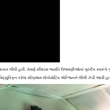
ુલાકાત લીધી હતી. તેમણે રવિદાસ જયંતિ ઉજવણીઓનાં પ્રતીક સ્વરૂપે ગુર
 વિદ્યુતિકૃત કરેલા સૌપ્રથમ લોકોમોટિવ એન્જિનને લીલી ઝંડી આપી હત