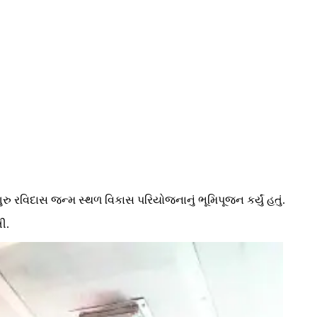
ુ રવિદાસ જન્મ સ્થળ વિકાસ પરિયોજનાનું ભૂમિપૂજન કર્યું હતું.
ી.