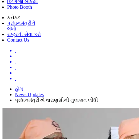
દિગ્ગજો બોલ્યા
Photo Booth
કનેક્ટ
પ્રધાનમંત્રીને
લખો
રાષ્ટ્રની સેવા કરો
Contact Us
હોમ
News Updates
પ્રધાનમંત્રીએ વારાણસીની મુલાકાત લીધી