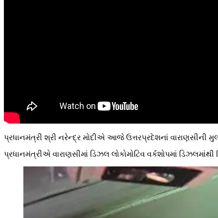
પ્રધાનમંત્રી શ્રી નરેન્દ્ર મોદીએ આજે ઉત્તરપ્રદેશનાં વારાણસીની મ
પ્રધાનમંત્રીએ વારાણસીમાં ડિઝલ લોકોમોટિવ વર્કશોપમાં ડિઝલમાંથી