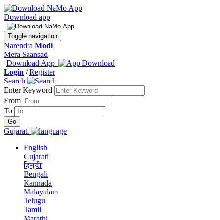
Download app
Toggle navigation
Narendra
Modi
Mera Saansad
Download App
Login
/
Register
Search
Enter Keyword
From
To
Gujarati
English
Gujarati
हिन्दी
Bengali
Kannada
Malayalam
Telugu
Tamil
Marathi