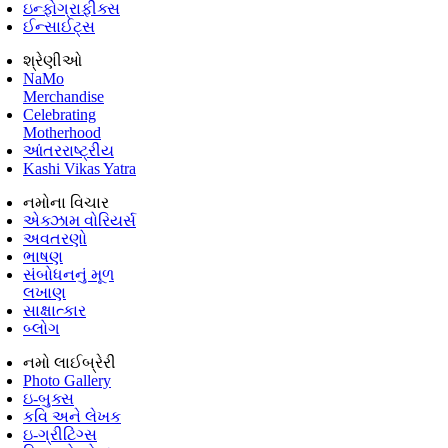
ઇન્ફોગ્રાફીક્સ
ઈન્સાઈટ્સ
શ્રેણીઓ
NaMo
Merchandise
Celebrating
Motherhood
આંતરરાષ્ટ્રીય
Kashi Vikas Yatra
નમોના વિચાર
એક્ઝામ વોરિયર્સ
અવતરણો
ભાષણ
સંબોધનનું મૂળ
લખાણ
સાક્ષાત્કાર
બ્લોગ
નમો લાઈબ્રેરી
Photo Gallery
ઇ-બુક્સ
કવિ અને લેખક
ઇ-ગ્રીટિંગ્સ