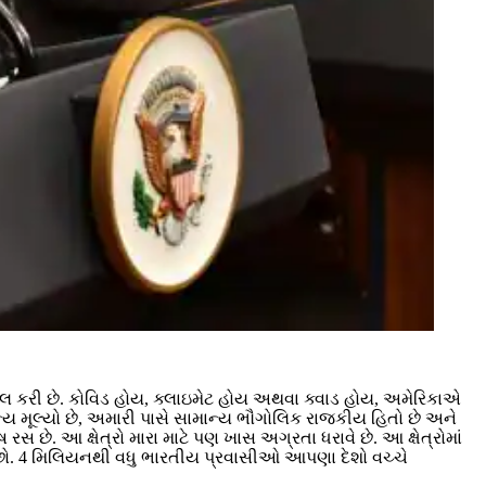
સલ કરી છે. કોવિડ હોય, ક્લાઇમેટ હોય અથવા ક્વાડ હોય, અમેરિકાએ
્ય મૂલ્યો છે, અમારી પાસે સામાન્ય ભૌગોલિક રાજકીય હિતો છે અને
. આ ક્ષેત્રો મારા માટે પણ ખાસ અગ્રતા ધરાવે છે. આ ક્ષેત્રોમાં
 છો. 4 મિલિયનથી વધુ ભારતીય પ્રવાસીઓ આપણા દેશો વચ્ચે