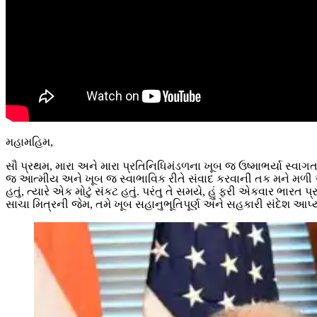
મહામહિમ,
સૌ પ્રથમ, મારા અને મારા પ્રતિનિધિમંડળના ખૂબ જ ઉષ્માભર્યા સ્વાગત
જ આત્મીય અને ખૂબ જ સ્વાભાવિક રીતે સંવાદ કરવાની તક મને મળી એ 
હતું, ત્યારે એક મોટું સંકટ હતું. પરંતુ તે સમયે, હું ફરી એકવાર ભારત પ્
સાચા મિત્રની જેમ, તમે ખૂબ સહાનુભૂતિપૂર્ણ અને સહકારી સંદેશ 