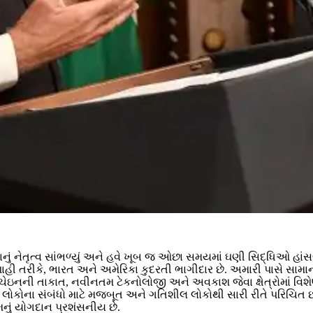
ું નેતૃત્વ સાંભળ્યું અને હવે ખૂબ જ ઓછા સમયમાં ઘણી સિદ્ધિઓ હાં
ાહી તરીકે, ભારત અને અમેરિકા કુદરતી ભાગીદાર છે. અમારી પાસે સામાન
ી તાકાત, નવીનતમ ટેકનોલોજી અને અવકાશ જેવા ક્ષેત્રોમાં વિશેષ રસ છે
ા લોકોના સંબંધો માટે મજબૂત અને ગતિશીલ લોકોથી સારી રીતે પરિચિત
મનું યોગદાન પ્રશંસનીય છે.