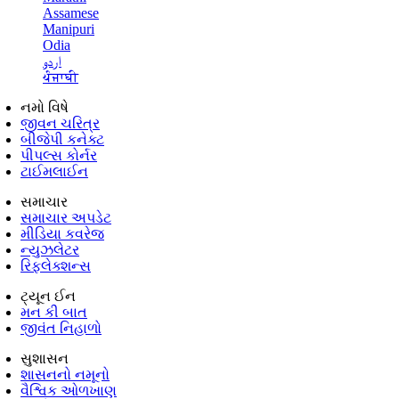
Assamese
Manipuri
Odia
اردو
ਪੰਜਾਬੀ
નમો વિષે
જીવન ચરિત્ર
બીજેપી કનેક્ટ
પીપલ્સ કોર્નર
ટાઈમલાઈન
સમાચાર
સમાચાર અપડેટ
મીડિયા કવરેજ
ન્યુઝલેટર
રિફ્લેક્શન્સ
ટ્યૂન ઈન
મન કી બાત
જીવંત નિહાળો
સુશાસન
શાસનનો નમૂનો
વૈશ્વિક ઓળખાણ