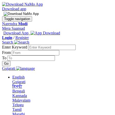
Download app
Toggle navigation
Narendra
Modi
Mera Saansad
Download App
Login
/
Register
Search
Enter Keyword
From
To
Gujarati
English
Gujarati
हिन्दी
Bengali
Kannada
Malayalam
Telugu
Tamil
Marathi