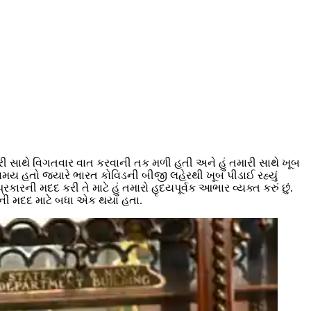
મારી સાથે વિગતવાર વાત કરવાની તક મળી હતી અને હું તમારી સાથે ખૂબ
મય હતો જ્યારે ભારત કોવિડની બીજી લહેરથી ખૂબ પીડાઈ રહ્યું
પ્રકારની મદદ કરી તે માટે હું તમારો હૃદયપૂર્વક આભાર વ્યક્ત કરું છું.
તની મદદ માટે બધા એક થયા હતા.