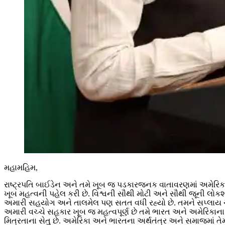
મહામહિમ,
રાષ્ટ્રપતિ બાઈડેન અને તમે ખૂબ જ પડકારજનક વાતાવરણમાં અમેરિકાન
ખૂબ મહત્વની પહેલ કરી છે. વિશ્વની સૌથી મોટી અને સૌથી જૂની લોકશ
અમારી સહયોગ અને તાલમેલ પણ સતત વધી રહ્યો છે. તમને સપ્લાય ચેઇનન
અમારી વચ્ચે સહકાર ખૂબ જ મહત્વપૂર્ણ છે તમે ભારત અને અમેરિકાન
મિત્રતાના સેતુ છે. અમેરિકા અને ભારતના અર્થતંત્ર અને સમાજમાં તે