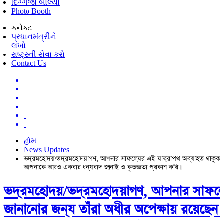
દિગ્ગજો બોલ્યા
Photo Booth
કનેક્ટ
પ્રધાનમંત્રીને
લખો
રાષ્ટ્રની સેવા કરો
Contact Us
હોમ
News Updates
ভদ্রমহোদয়/ভদ্রমহোদয়াগণ, আপনার সাফল্যের এই যাত্রাপথ অব্যাহত থাকুক, 
আপনাকে আরও একবার ধন্যবাদ জানাই ও কৃতজ্ঞতা প্রকাশ করি।
ভদ্রমহোদয়/ভদ্রমহোদয়াগণ, আপনার সাফল্য
জানানোর জন্য তাঁরা অধীর অপেক্ষায় রয়েছ