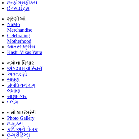
ઇન્ફોગ્રાફીક્સ
ઈન્સાઈટ્સ
શ્રેણીઓ
NaMo
Merchandise
Celebrating
Motherhood
આંતરરાષ્ટ્રીય
Kashi Vikas Yatra
નમોના વિચાર
એક્ઝામ વોરિયર્સ
અવતરણો
ભાષણ
સંબોધનનું મૂળ
લખાણ
સાક્ષાત્કાર
બ્લોગ
નમો લાઈબ્રેરી
Photo Gallery
ઇ-બુક્સ
કવિ અને લેખક
ઇ-ગ્રીટિંગ્સ