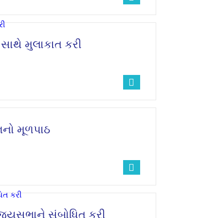
 સાથે મુલાકાત કરી
નનો મૂળપાઠ
રાજ્યસભાને સંબોધિત કરી