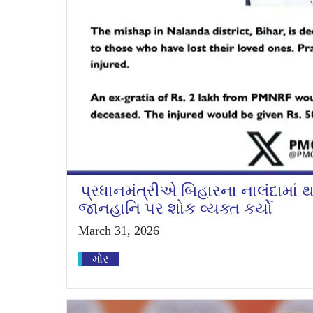
પ્રધાનમંત્રીએ બિહારના નાલંદામાં
જાનહાનિ પર શોક વ્યક્ત કર્યો
March 31, 2026
મોર