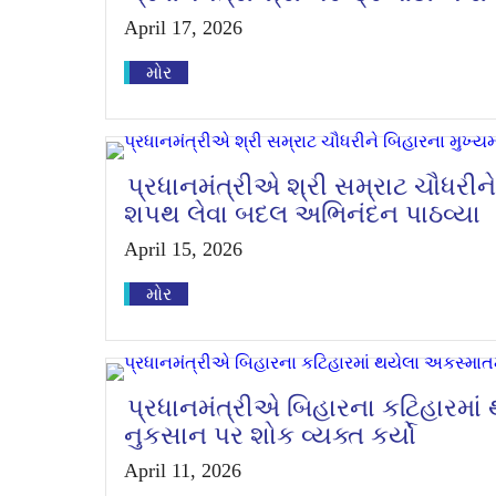
April 17, 2026
મોર
પ્રધાનમંત્રીએ શ્રી સમ્રાટ ચૌધરીને
શપથ લેવા બદલ અભિનંદન પાઠવ્યા
April 15, 2026
મોર
પ્રધાનમંત્રીએ બિહારના કટિહારમા
નુકસાન પર શોક વ્યક્ત કર્યો
April 11, 2026