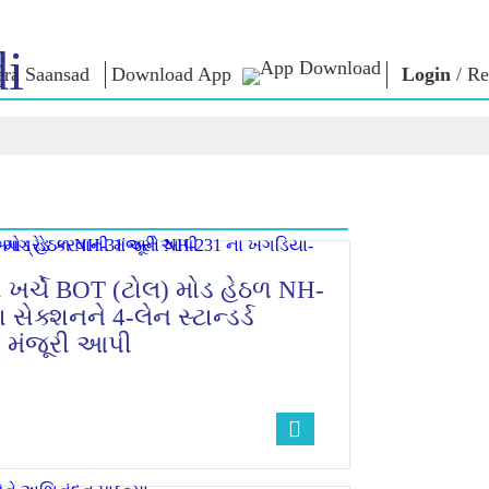
i
ra Saansad
Download App
Login
/
Re
ઈન
સુશાસન
શ્રેણીઓ
નમોના વ
બાત
શાસનનો નમૂનો
NaMo Merchandise
એક્ઝામ વોર
િહાળો
વૈશ્વિક ઓળખાણ
Celebrating
અવતરણો
Motherhood
ઇન્ફોગ્રાફીક્સ
ભાષણ
આંતરરાષ્ટ્રીય
ઈન્સાઈટ્સ
સંબોધનનું 
Kashi Vikas Yatra
લખાણ
ા ખર્ચે BOT (ટોલ) મોડ હેઠળ NH-
સાક્ષાત્કાર
ેક્શનને 4-લેન સ્ટાન્ડર્ડ
બ્લોગ
ી મંજૂરી આપી