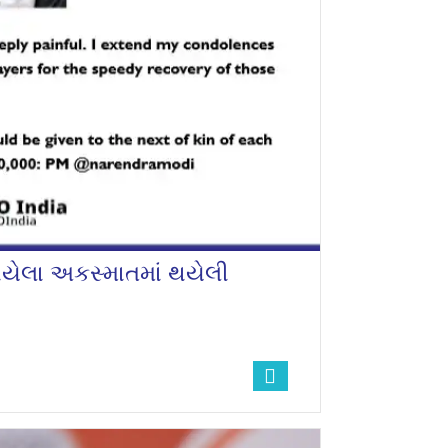
 થયેલા અકસ્માતમાં થયેલી