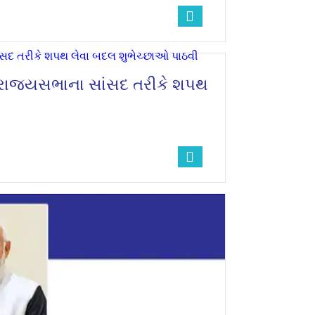
ે રાજ્યસભાના સાંસદ તરીકે શપથ