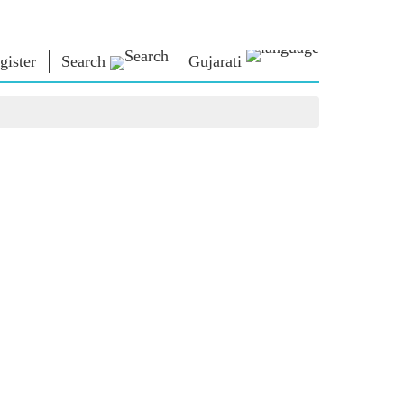
gister
Search
Gujarati
િચાર
નમો લાઈબ્રેરી
કનેક્ટ
િયર્સ
Photo Gallery
પ્રધાનમંત્રીને લખો
ઇ-બુક્સ
રાષ્ટ્રની સેવા કરો
કવિ અને લેખક
Contact Us
મૂળ
ઇ-ગ્રીટિંગ્સ
દિગ્ગજો બોલ્યા
Photo Booth