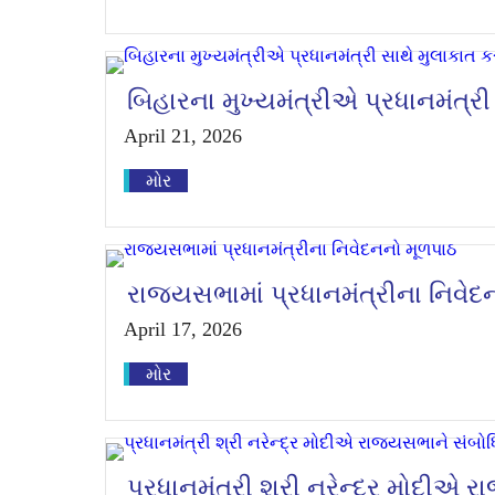
બિહારના મુખ્યમંત્રીએ પ્રધાનમંત્રી
April 21, 2026
મોર
રાજ્યસભામાં પ્રધાનમંત્રીના નિવેદ
April 17, 2026
મોર
પ્રધાનમંત્રી શ્રી નરેન્દ્ર મોદીએ 