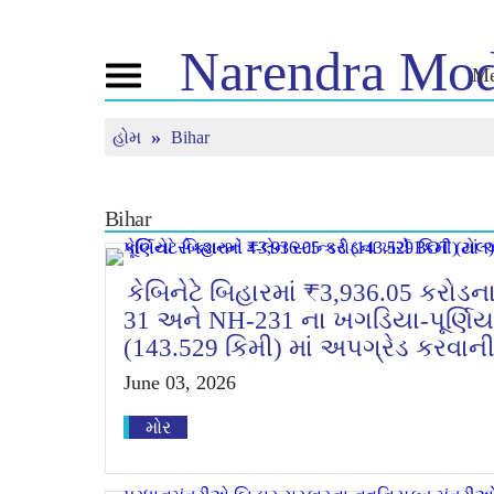
Narendra
Mod
Me
Toggle
navigation
હોમ
Bihar
નમો વિષે
સમાચાર
ટ્યૂન 
જીવન ચરિત્ર
સમાચાર અપડેટ
મન કી 
બીજેપી કનેક્ટ
મીડિયા કવરેજ
જીવંત ન
Bihar
પીપલ્સ કોર્નર
ન્યુઝલેટર
ટાઈમલાઈન
રિફ્લેક્શન્સ
કેબિનેટે બિહારમાં ₹3,936.05 કરોડન
31 અને NH-231 ના ખગડિયા-પૂર્ણિયા સ
(143.529 કિમી) માં અપગ્રેડ કરવાન
June 03, 2026
મોર