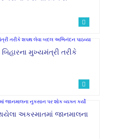
 બિહારના મુખ્યમંત્રી તરીકે
ં થયેલા અકસ્માતમાં જાનમાલના