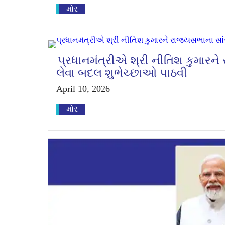
મોર
પ્રધાનમંત્રીએ શ્રી નીતિશ કુમારન
લેવા બદલ શુભેચ્છાઓ પાઠવી
April 10, 2026
મોર