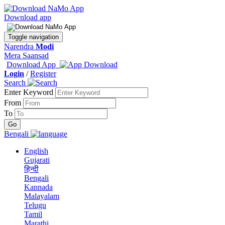
Download app
Toggle navigation
Narendra
Modi
Mera Saansad
Download App
Login
/
Register
Search
Enter Keyword
From
To
Bengali
English
Gujarati
हिन्दी
Bengali
Kannada
Malayalam
Telugu
Tamil
Marathi