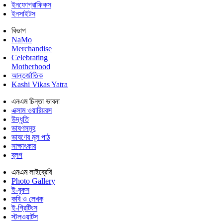
ইনফোগ্রাফিকস
ইনসাইটস
বিভাগ
NaMo
Merchandise
Celebrating
Motherhood
আন্তর্জাতিক
Kashi Vikas Yatra
এনএম চিন্তা ভাবনা
এক্সাম ওয়ারিয়রস
উদ্ধৃতি
ভাষণসমূহ
ভাষণের মূল পাঠ
সাক্ষাৎকার
ব্লগ
এনএম লাইব্রেরি
Photo Gallery
ই-বুকস
কবি ও লেখক
ই-গ্রিটিংস
স্টলওয়ার্টস