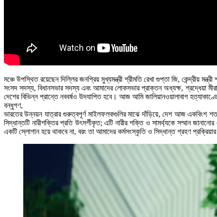
মঞ্চে উপস্থিত রয়েছেন দিল্লির জনপ্রিয় মুখ্যমন্ত্রী শ্রীমতি রেখা গুপ্তা জি, কেন্দ্রীয় ম
সংসদ সদস্য, বিধানসভার সদস্য এবং আমাদের লোকসভার প্রাক্তন অধ্যক্ষ, শ্রদ্ধেয়া ম
দেশের বিভিন্ন প্রান্তে নববর্ষও উদযাপিত হবে। আজ আমি জালিয়ানওয়ালাবাগ হত্যাকাণ্ডে
বন্ধুগণ,
ভারতের উন্নয়ন যাত্রার গুরুত্বপূর্ণ মাইলফলকগুলির মাঝে দাঁড়িয়ে, দেশ আজ একবিংশ শতা
সিদ্ধান্তটি নারীশক্তির প্রতি উৎসর্গীকৃত; এটি নারীর শক্তি ও সামর্থ্যকে সম্মান জ
একটি স্লোগান হয়ে থাকবে না, বরং তা আমাদের কর্মসংস্কৃতি ও সিদ্ধান্ত গ্রহণ প্রক্রিয়