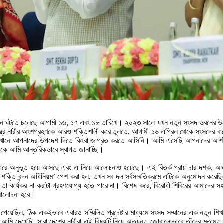
অবসান ঘটতে চলেছে আগামী ১৬, ১৭ এবং ১৮ তারিখে। ২০২৩ সালে যখন নতুন সংসদ ভবনের উদ
ত্রে নারীর অংশগ্রহণকে আরও শক্তিশালী করে তুলতে, আগামী ১৬ এপ্রিল থেকে সংসদের বাজে
ি এখানে আপনাদের উপদেশ দিতে কিংবা জাগ্রত করতে আসিনি। আমি এসেছি আপনাদের আশীর্ব
িতিকে আমি আন্তরিকভাবে স্বাগত জানাচ্ছি।
 ধরে অনুভূত হয়ে আসছে এবং এ নিয়ে আলোচনাও হয়েছে। এই বিতর্ক প্রায় চার দশক, অর্থ
 শক্তি বন্দন অধিনিয়ম’ পেশ করা হল, তখন সব দল সর্বসম্মতিক্রমে এটিকে অনুমোদন করে
ার্যকর না করাটা গ্রহণযোগ্য হতে পারে না। বিশেষ করে, বিরোধী শিবিরের আমাদের সহক
 আলোচনা হবে।
ি পেয়েছিল, ঠিক একইভাবে এবারও সম্মিলিত প্রচেষ্টার মাধ্যমে সংসদ সম্মানের এক নতুন শ
দিনগুলিতে আমি দেখেছি, সারা দেশের নারীরা এই বিষয়টি নিয়ে অত্যন্ত জোরালোভাবে তাঁদে