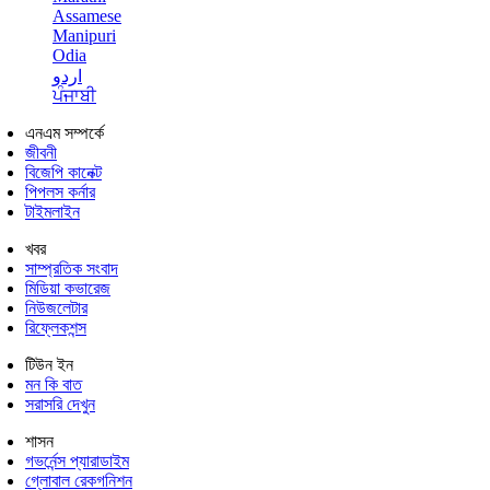
Assamese
Manipuri
Odia
اردو
ਪੰਜਾਬੀ
এনএম সম্পর্কে
জীবনী
বিজেপি কানেক্ট
পিপলস কর্নার
টাইমলাইন
খবর
সাম্প্রতিক সংবাদ
মিডিয়া কভারেজ
নিউজলেটার
রিফ্লেকশন্স
টিউন ইন
মন কি বাত
সরাসরি দেখুন
শাসন
গভর্নেন্স প্যারাডাইম
গ্লোবাল রেকগনিশন