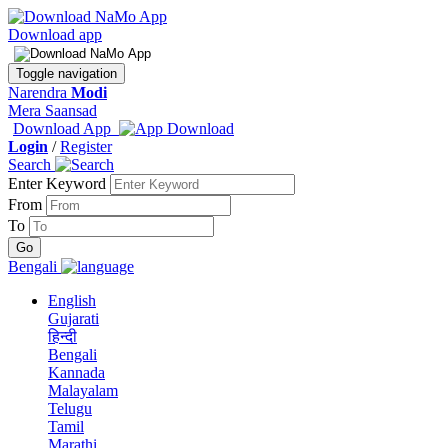
Download app
Toggle navigation
Narendra
Modi
Mera Saansad
Download App
Login
/
Register
Search
Enter Keyword
From
To
Bengali
English
Gujarati
हिन्दी
Bengali
Kannada
Malayalam
Telugu
Tamil
Marathi