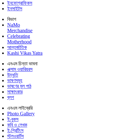
ইনফোগ্রাফিকস
ইনসাইটস
বিভাগ
NaMo
Merchandise
Celebrating
Motherhood
আন্তর্জাতিক
Kashi Vikas Yatra
এনএম চিন্তা ভাবনা
এক্সাম ওয়ারিয়রস
উদ্ধৃতি
ভাষণসমূহ
ভাষণের মূল পাঠ
সাক্ষাৎকার
ব্লগ
এনএম লাইব্রেরি
Photo Gallery
ই-বুকস
কবি ও লেখক
ই-গ্রিটিংস
স্টলওয়ার্টস