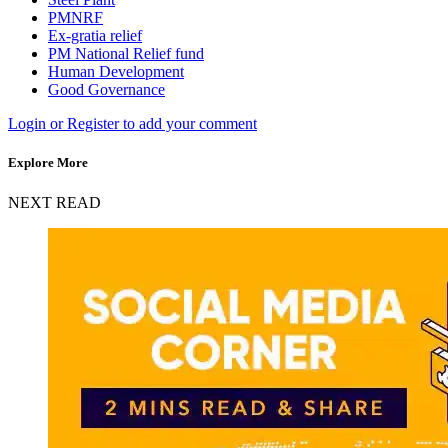
PMNRF
Ex-gratia relief
PM National Relief fund
Human Development
Good Governance
Login or Register to add your comment
Explore More
NEXT READ