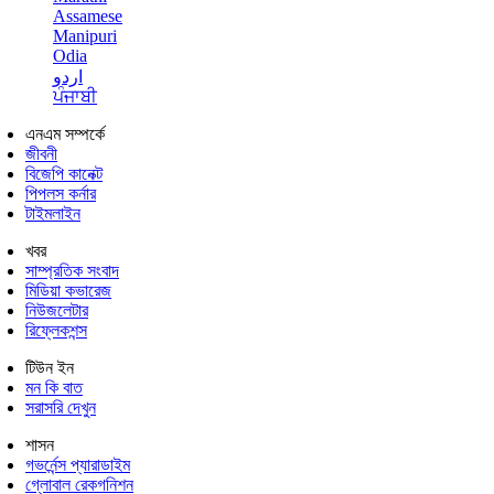
Assamese
Manipuri
Odia
اردو
ਪੰਜਾਬੀ
এনএম সম্পর্কে
জীবনী
বিজেপি কানেক্ট
পিপলস কর্নার
টাইমলাইন
খবর
সাম্প্রতিক সংবাদ
মিডিয়া কভারেজ
নিউজলেটার
রিফ্লেকশন্স
টিউন ইন
মন কি বাত
সরাসরি দেখুন
শাসন
গভর্নেন্স প্যারাডাইম
গ্লোবাল রেকগনিশন