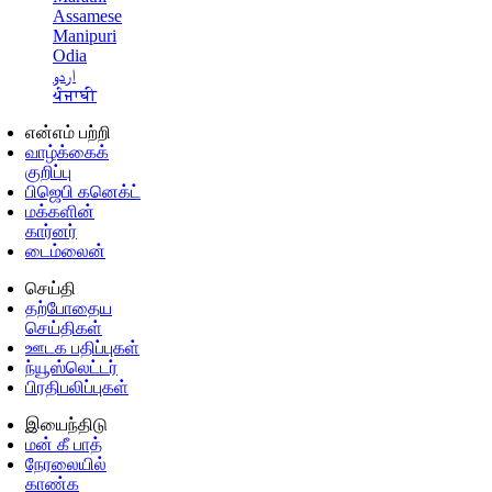
Assamese
Manipuri
Odia
اردو
ਪੰਜਾਬੀ
என்எம் பற்றி
வாழ்க்கைக்
குறிப்பு
பிஜெபி கனெக்ட்
மக்களின்
கார்னர்
டைம்லைன்
செய்தி
தற்போதைய
செய்திகள்
ஊடக பதிப்புகள்
ந்யூஸ்லெட்டர்
பிரதிபலிப்புகள்
இயைந்திடு
மன் கீ பாத்
நேரலையில்
காண்க