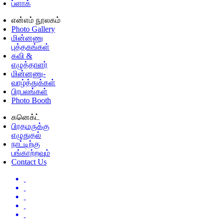
ப்ளாக்
என்எம் நூலகம்
Photo Gallery
மின்னணு
புத்தகங்கள்
கவி &
எழுத்தாளர்
மின்னணு-
வாழ்த்துக்கள்
பிரபலங்கள்
Photo Booth
கனெக்ட்
பிரதமருக்கு
எழுதுதல்
நாட்டிற்கு
பங்காற்றவும்
Contact Us