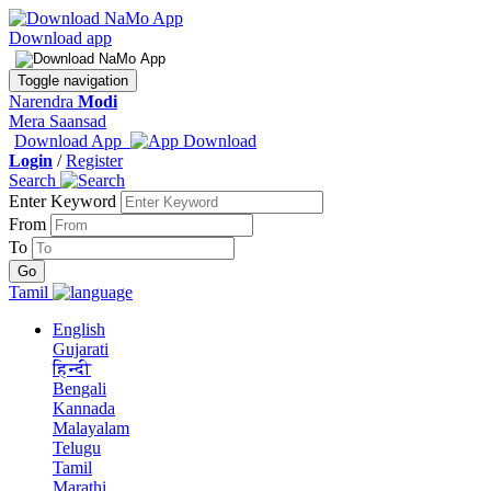
Download app
Toggle navigation
Narendra
Modi
Mera Saansad
Download App
Login
/
Register
Search
Enter Keyword
From
To
Tamil
English
Gujarati
हिन्दी
Bengali
Kannada
Malayalam
Telugu
Tamil
Marathi