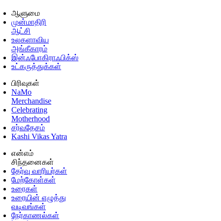
ஆளுமை
முன்மாதிரி
ஆட்சி
உலகளாவிய
அங்கீகாரம்
இன்ஃபோகிராஃபிக்ஸ்
உட்கருத்துக்கள்
பிரிவுகள்
NaMo
Merchandise
Celebrating
Motherhood
சர்வதேசம்
Kashi Vikas Yatra
என்எம்
சிந்தனைகள்
தேர்வு வாரியர்கள்
மேற்கோள்கள்
உரைகள்
உரையின் எழுத்து
வடிவங்கள்
நேர்காணல்கள்