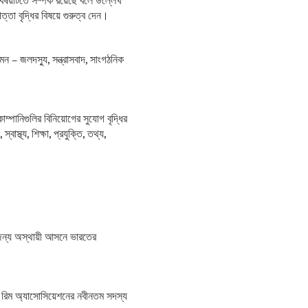
িষয়টিতে সম্পর্ক রয়েছে বলে উল্লেখ
তা বৃদ্ধির বিষয়ে গুরুত্ব দেন।
েমন – জলদস্যু, সন্ত্রাসবাদ, সাংগঠনিক
োম্পানিগুলির বিনিয়োগের সুযোগ বৃদ্ধির
স্থ্য, শিক্ষা, প্রযুক্তি, তথ্য,
র জন্য অস্থায়ী আসনে ভারতের
ীয় রিম অ্যাসোসিয়েশনের নবীনতম সদস্য