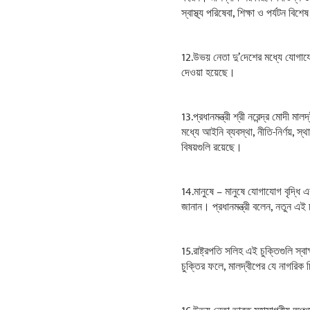
স্বাস্থ্য পরিষেবা, শিক্ষা ও পর্যটন বিশ
12.উভয় নেতা দু’দেশের মধ্যে যোগাযো
দেওয়া হয়েছে।
13.প্রধানমন্ত্রী শ্রী নরেন্দ্র মোদী ম
মধ্যে আইনি ব্যবস্থা, নীতি-নির্ণয়, স
বিষয়গুলি রয়েছে।
14.মানুষে – মানুষে যোগাযোগ বৃদ্ধি 
জানান। প্রধানমন্ত্রী বলেন, নতুন এই 
15.রাষ্ট্রপতি সলিহ এই চুক্তিগুলি স্
চুক্তির ফলে, মালদ্বীপের যে নাগরিক