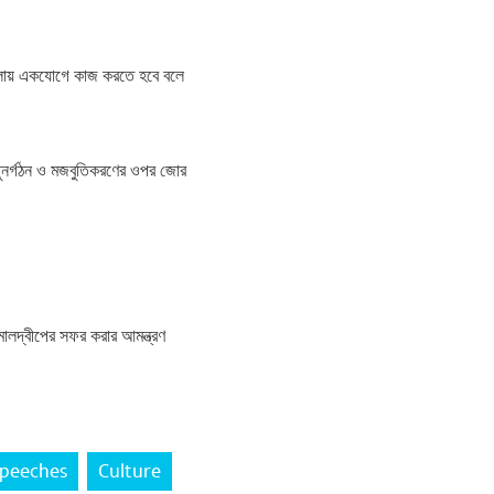
াবিলায় একযোগে কাজ করতে হবে বলে
র পুনর্গঠন ও মজবুতিকরণের ওপর জোর
ও মালদ্বীপের সফর করার আমন্ত্রণ
peeches
Culture