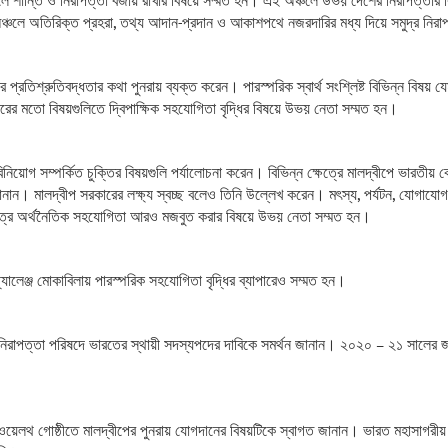
 শান্তি ও নিরাপত্তা বজায় রাখার বিষয়ে সম্মত হন। এই অঞ্চলে উভয় দেশের নিরাপত্তার ব
চলে অতিরিক্ত প্রহরা, তথ্য আদান-প্রদান ও আকাশপথে নজরদারির মধ্য দিয়ে সমুদ্র নিরাপত্
ের প্রতিশ্রুতিবদ্ধতার কথা পুনরায় ব্যক্ত করেন। পারস্পরিক স্বার্থ সংশ্লিষ্ট বিভিন্ন বিষয় য
চারের মতো বিষয়গুলিতে দ্বিপাক্ষিক সহযোগিতা বৃদ্ধির বিষয়ে উভয় নেতা সম্মত হন।
িনিয়োগ সম্পর্কিত চুক্তির বিষয়গুলি পর্যালোচনা করেন। বিভিন্ন ক্ষেত্রে মালদ্বীপে ভারতীয় ক
ানান। মালদ্বীপ সরকারের লক্ষ্য স্বচ্ছ বলেও তিনি উল্লেখ করেন। মৎস্য, পর্যটন, যোগাযোগ, স্বা
্ষেত্রে অর্থনৈতিক সহযোগিতা আরও মজবুত করার বিষয়ে উভয় নেতা সম্মত হন।
যালেঞ্জ মোকাবিলায় পারস্পরিক সহযোগিতা বৃদ্ধির ব্যাপারেও সম্মত হন।
সংঘের নিরাপত্তা পরিষদে ভারতের স্থায়ী সদস্যপদের দাবিকে সমর্থন জানান। ২০২০ – ২১ সালে
ী কমনওয়েলথ গোষ্ঠীতে মালদ্বীপের পুনরায় যোগদানের বিষয়টিকে স্বাগত জানান। ভারত মহাসাগর