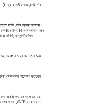
রী নরেন্দ্র মোদীর আমন্ত্রণেই তাঁর
এসেছেন ফার্স্ট লেডি ফাজনা আহমেদ।
হম্মদ আসলাম, যোগাযোগ ও অসমারিক বিমান
ায়ের বাণিজ্যিক প্রতিনিধিদল
ও দুই সরকারের মধ্যে পরস্পরের জন্য
সম্মানে একটি ভোজসভার আয়োজন করেছেন।
পরিবেশে সরকারি পর্যায়ের আলোচনা হয়।
াঁর সঙ্গে আসা প্রতিনিধিদলের সম্মানে