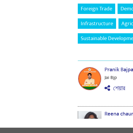
Foreign Trade
Demo
Infrastructure
Agri
Sustainable Developm
Pranik Bajp
Jai Bjp
শেয়ার
Reena chau
बीजेपी
শেয়ার