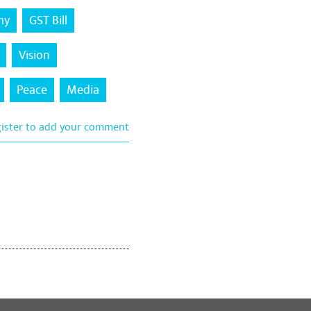
my
GST Bill
Vision
Peace
Media
gister to add your comment