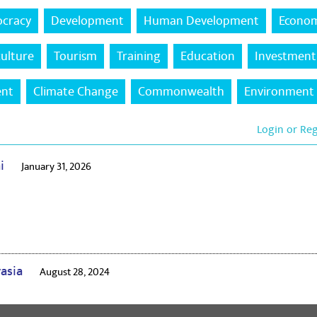
cracy
Development
Human Development
Econo
culture
Tourism
Training
Education
Investment
ent
Climate Change
Commonwealth
Environment
Login or Re
ai
January 31, 2026
rasia
August 28, 2024