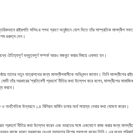
 আন্তরিকভাবে রাষ্ট্রপতি সলিহ-র শপথ গ্রহণ অনুষ্ঠানে যোগ দিতে তাঁর সাম্প্রতিক মালদ্বীপ 
িশেষ গুরুত্ব দেন।
যে ঐতিহ্যপূর্ণ বন্ধুত্বপূর্ণ সম্পর্ক আরও মজবুত করার বিষয়ে একমত হন।
তিষ্ঠায় তাদের নতুন যাত্রাপথের জন্য মালদ্বীপবাসীকে অভিনন্দন জানান। তিনি মালদ্বীপের রাষ্ট
্রী মোদী তাঁর সরকারের ‘প্রতিবেশী প্রথমে’ নীতির কথা উল্লেখ করে বলেন, মালদ্বীপের সামা
ায্য করবে।
িক ও অর্থনৈতিক উন্নয়নে ১.৪ বিলিয়ন মার্কিন ডলার অর্থ সাহায্য দেবার কথা ঘোষণা করেন।
‘ভারত প্রথমে’ নীতির কথা উল্লেখ করেন এবং ভারতের সঙ্গে একযোগে কাজ করার জন্য মালদ্বীপ
ন্নয়ন কাজে ভারত সরকারের দেওয়া সহায়তার বিশেষ প্রশংসা করেন তিনি। এর মধ্যে পরিকাঠাম