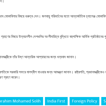
িনি।
ভাব মোকাবিলার বিষয়ে গুরুত্ব দেন। জলবায়ু পরিবর্তনের মতো আন্তর্জাতিক চ্যালেঞ্জ মোক
 গ্রহণের বিষয়ে উন্নয়নশীল দেশগুলির অংশীদারিত্ব বৃদ্ধিতে বহুপাক্ষিক আর্থিক প্রতিষ্ঠানে
রধানমন্ত্রীকে তাঁর উষ্ণ আন্তরিক আপ্যায়নের জন্য ধন্যবাদ জানান।
্ট্রপতিকে সরকারি সফরে মালদ্বীপ যাওয়ার জন্য আমন্ত্রণ জানান। রাষ্ট্রপতি, প্রধানমন্ত্রীকে
ত্রণ গ্রহণ করেন।
brahim Mohamed Solih
India First
Foreign Policy
S