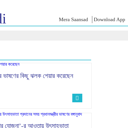
i
Mera Saansad
Download App
শাসন
বিভাগ
এনএম চিন্ত
গভর্নেন্স প্যারাডাইম
NaMo Merchandise
এক্সাম ওয়ারিয়
ুন
গ্লোবাল রেকগনিশন
Celebrating
উদ্ধৃতি
Motherhood
ইনফোগ্রাফিকস
ভাষণসমূহ
আন্তর্জাতিক
ইনসাইটস
ভাষণের মূল পা
Kashi Vikas Yatra
সাক্ষাৎকার
তাঁর ভাষণের কিছু ঝলক শেয়ার করেছেন
ব্লগ
োজগার যোজনা’-র আওতায় উৎসাহভাতা