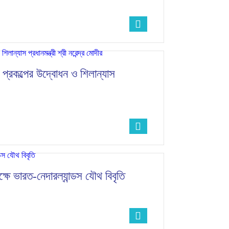
্রকল্পের উদ্বোধন ও শিলান্যাস
ক্ষে ভারত-নেদারল্যান্ডস যৌথ বিবৃতি