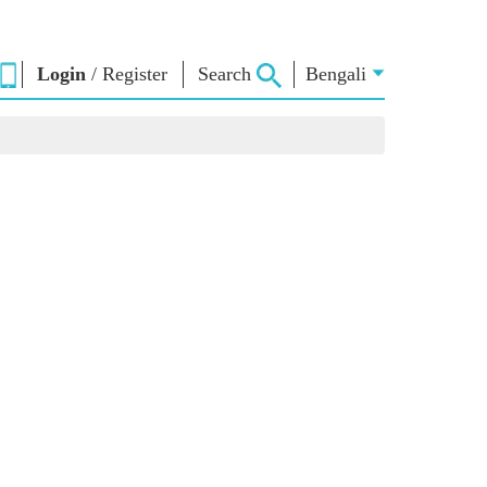
Login
/
Register
Search
Bengali
া ভাবনা
এনএম লাইব্রেরি
সংযোগ করুন
রস
Photo Gallery
প্রধানমন্ত্রীকে লিখুন
ই-বুকস
জাতির সেবা করুন
কবি ও লেখক
Contact Us
ঠ
ই-গ্রিটিংস
স্টলওয়ার্টস
Photo Booth