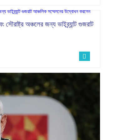
ং সৌরাষ্ট্র অঞ্চলের জন্য ভাইব্র্যান্ট গুজরাট