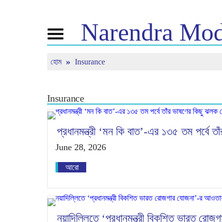
Narendra
Mod
Toggle
navigation
হোম
Insurance
এনএম সম্পর্কে
খবর
টিউন ইন
জীবনী
সাম্প্রতিক সংবাদ
মন কি বাত
বিজেপি কানেক্ট
মিডিয়া কভারেজ
সরাসরি দেখ
Insurance
পিপলস কর্নার
নিউজলেটার
টাইমলাইন
রিফ্লেকশন্স
প্রধানমন্ত্রী ‘মন কি বাত’-এর ১৩৫ তম পর্বে 
June 28, 2026
আরো
নয়াদিল্লিতে ‘প্রধানমন্ত্রী বিকশিত ভারত র